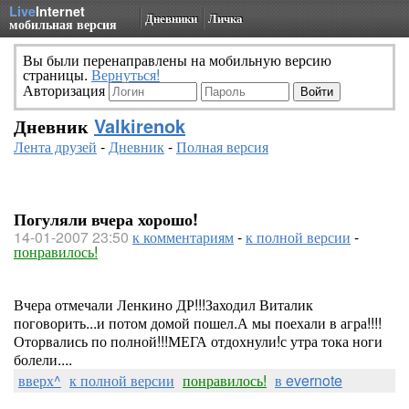
Live
Internet
Дневники
Личка
мобильная версия
Вы были перенаправлены на мобильную версию
страницы.
Вернуться!
Авторизация
Дневник
Valkirenok
Лента друзей
-
Дневник
-
Полная версия
Погуляли вчера хорошо!
14-01-2007 23:50
к комментариям
-
к полной версии
-
понравилось!
Вчера отмечали Ленкино ДР!!!Заходил Виталик
поговорить...и потом домой пошел.А мы поехали в агра!!!!
Оторвались по полной!!!МЕГА отдохнули!с утра тока ноги
болели....
вверх^
к полной версии
понравилось!
в evernote