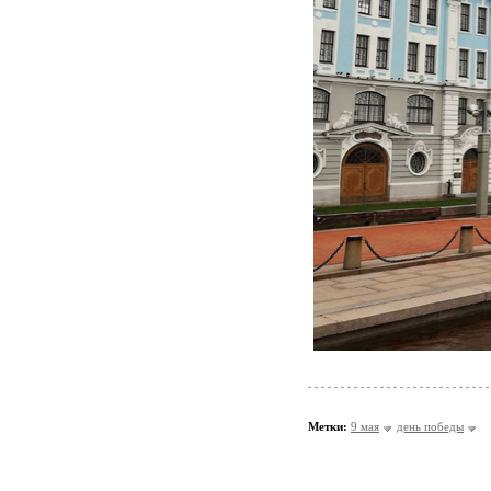
Метки:
9 мая
день победы