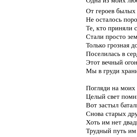
Одна из моих лю
От героев былых
Не осталось поро
Те, кто приняли 
Стали просто зем
Только грозная д
Поселилась в се
Этот вечный ого
Мы в груди хран
Погляди на моих 
Целый свет помни
Вот застыл батал
Снова старых дру
Хоть им нет двад
Трудный путь им