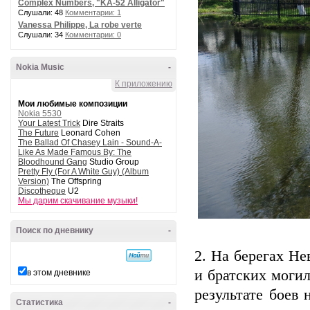
Complex Numbers, "KA-52 Alligator"
Слушали: 48
Комментарии: 1
Vanessa Philippe, La robe verte
Слушали: 34
Комментарии: 0
Nokia Music
-
К приложению
Мои любимые композиции
Nokia 5530
Your Latest Trick
Dire Straits
The Future
Leonard Cohen
The Ballad Of Chasey Lain - Sound-A-
Like As Made Famous By: The
Bloodhound Gang
Studio Group
Pretty Fly (For A White Guy) (Album
Version)
The Offspring
Discotheque
U2
Мы дарим скачивание музыки!
Поиск по дневнику
-
2. На берегах Н
и братских могил
в этом дневнике
результате боев
Статистика
-