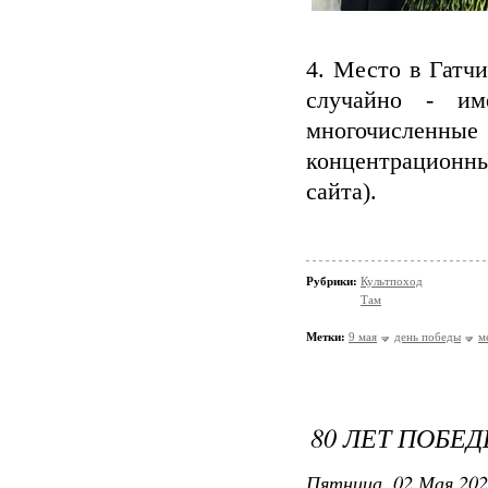
4. Место в Гатч
случайно - им
многочисленны
концентрационны
сайта).
Рубрики:
Культпоход
Там
Метки:
9 мая
день победы
м
80 ЛЕТ ПОБЕ
Пятница, 02 Мая 202