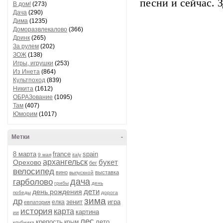
песни и сейчас. 
В дом!
(273)
Дача
(290)
Дима
(1235)
Доморазвлекалово
(366)
Дринк
(265)
За рулем
(202)
ЗОЖ
(138)
Игры, игрушки
(253)
Из Инета
(864)
Культпоход
(839)
Никита
(1612)
ОБРАЗование
(1095)
Там
(407)
Юморим
(1017)
Метки
-
8 марта
france
spain
9 мая
italy
архангельск
букет
Орехово
бег
велосипед
вино
выставка
выпускной
дача
гарболово
грибы
день
дети
день рождения
победы
дорога
зима
др
зенит
игра
елка
евпатория
история
карта
картина
ии
лес
крепость
лето
крым
клубника