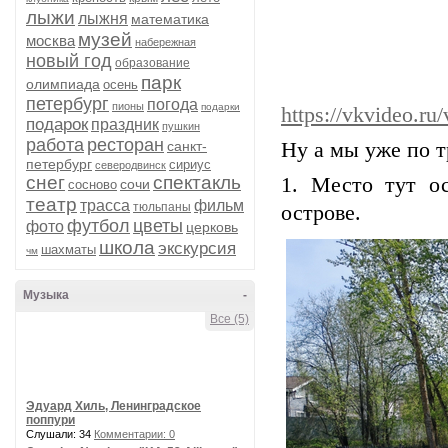
лыжи
лыжня
математика
музей
москва
набережная
новый год
образование
парк
олимпиада
осень
петербург
погода
пионы
подарки
https://vkvideo.r
подарок
праздник
пушкин
работа
ресторан
санкт-
Ну а мы уже по 
петербург
сириус
северодвинск
снег
спектакль
1. Место тут ос
сочи
сосново
театр
трасса
фильм
тюльпаны
острове.
футбол
цветы
фото
церковь
школа
экскурсия
шахматы
чм
Музыка
-
Все (5)
Эдуард Хиль, Ленинградское
поппури
Слушали: 34
Комментарии: 0