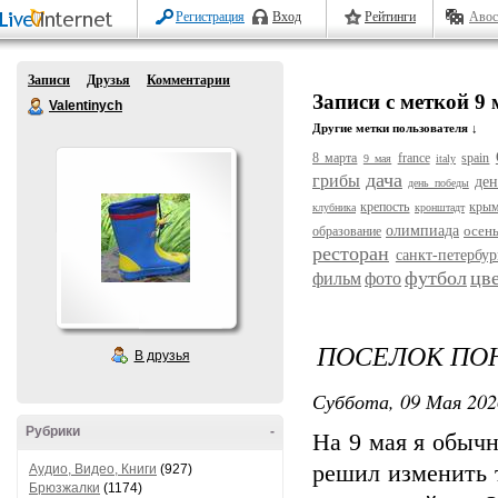
Регистрация
Вход
Рейтинги
Авос
Записи
Друзья
Комментарии
Записи с меткой 9 
Valentinych
Другие метки пользователя ↓
8 марта
france
spain
9 мая
italy
дача
грибы
ден
день победы
крепость
кры
клубника
кронштадт
олимпиада
осен
образование
ресторан
санкт-петербур
футбол
цв
фильм
фото
ПОСЕЛОК ПО
В друзья
Суббота, 09 Мая 202
Рубрики
-
На 9 мая я обычн
решил изменить 
Аудио, Видео, Книги
(927)
Брюзжалки
(1174)