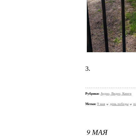
3.
Рубрики:
Аудио, Видео, Книги
Метки:
9 мая
день победы
п
9 МАЯ