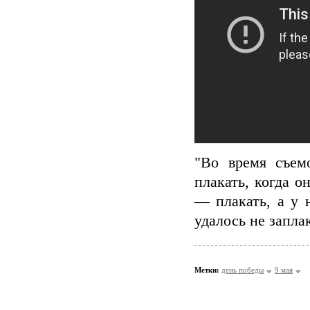
"Во время съем
плакать, когда о
— плакать, а у 
удалось не запла
Метки:
день победы
9 мая