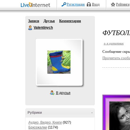
Регистрация
Вход
Рейтинги
Записи
Друзья
Комментарии
Valentinych
ФУТБОЛ
+ в цитатник
Cообщение скры
Прочитать сооб
В друзья
Рубрики
-
Аудио, Видео, Книги
(927)
Брюзжалки
(1174)