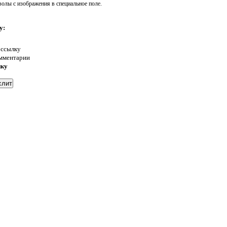
волы с изображения в специальное поле.
у:
 ссылку
омментарии
нку