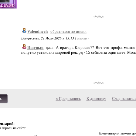
Valentinych
обратиться по имени
Воскресенье, 21 Июня 2026 г. 13:13 (
ссылка
)
Ищущая
, дааа! А вратарь Кюросао?? Вот это профи, можно 
попутно установив мировой рекорд - 15 сейвов за один матч. Моло
« Пред. запись
—
К дневнику
—
След. запись 
ь
ентарий:
 пароль на сайте:
Комментарий можно доб