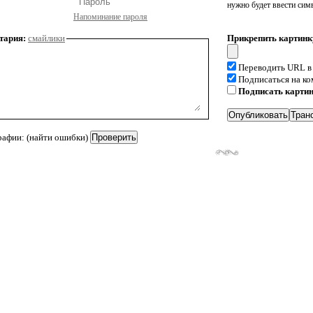
нужно будет ввести сим
Напоминание пароля
тария:
смайлики
Прикрепить картинк
Переводить URL в
Подписаться на к
Подписать карти
рафии: (найти ошибки)