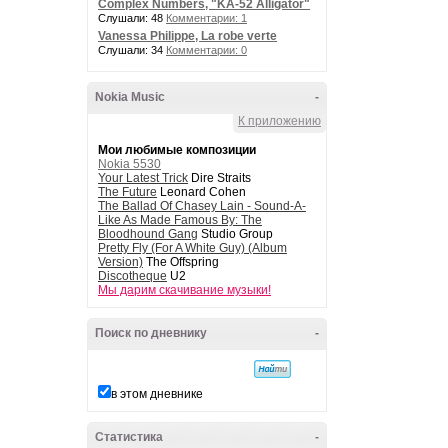
Complex Numbers, "KA-52 Alligator"
Слушали: 48
Комментарии: 1
Vanessa Philippe, La robe verte
Слушали: 34
Комментарии: 0
Nokia Music
-
К приложению
Мои любимые композиции
Nokia 5530
Your Latest Trick
Dire Straits
The Future
Leonard Cohen
The Ballad Of Chasey Lain - Sound-A-
Like As Made Famous By: The
Bloodhound Gang
Studio Group
Pretty Fly (For A White Guy) (Album
Version)
The Offspring
Discotheque
U2
Мы дарим скачивание музыки!
Поиск по дневнику
-
в этом дневнике
Статистика
-