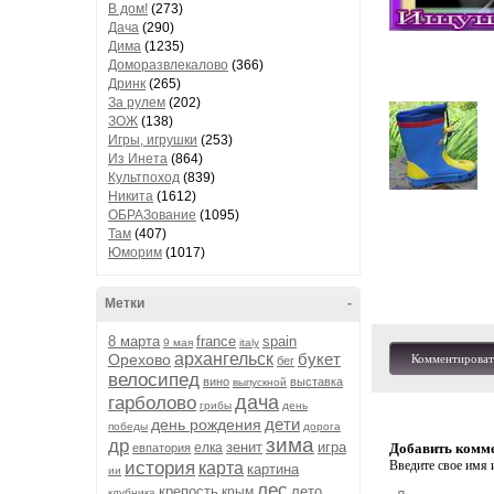
В дом!
(273)
Дача
(290)
Дима
(1235)
Доморазвлекалово
(366)
Дринк
(265)
За рулем
(202)
ЗОЖ
(138)
Игры, игрушки
(253)
Из Инета
(864)
Культпоход
(839)
Никита
(1612)
ОБРАЗование
(1095)
Там
(407)
Юморим
(1017)
Метки
-
8 марта
france
spain
9 мая
italy
архангельск
букет
Орехово
Комментироват
бег
велосипед
вино
выставка
выпускной
дача
гарболово
грибы
день
дети
день рождения
победы
дорога
зима
др
зенит
игра
елка
Добавить комм
евпатория
история
Введите свое имя и
карта
картина
ии
лес
крепость
лето
крым
клубника