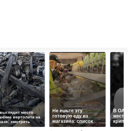
Не ешьте эту
В ОАЭ 
 выглядит место
готовую еду из
жесток
шение вертолета на
магазина: список
крипто
казе: смотреть