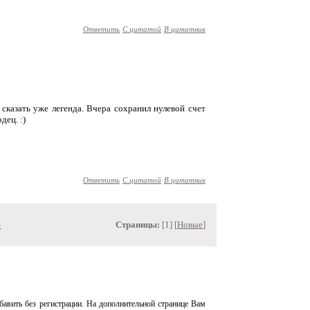
Ответить
С цитатой
В цитатник
сказать уже легенда. Вчера сохранил нулевой счет
дец. :)
Ответить
С цитатой
В цитатник
»
Страницы:
[1] [
Новые
]
авить без регистрации. На дополнительной странице Вам