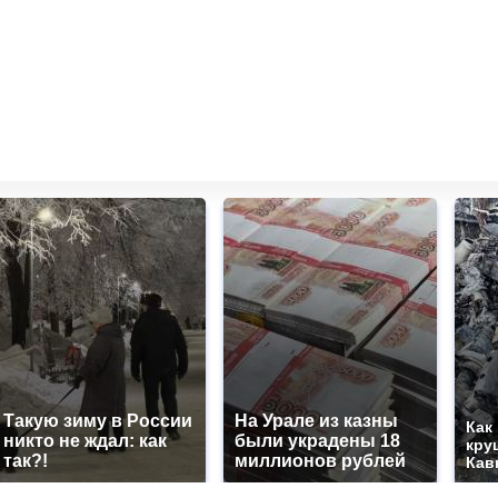
Такую зиму в России
На Урале из казны
Как
никто не ждал: как
были украдены 18
кру
так?!
миллионов рублей
Кав