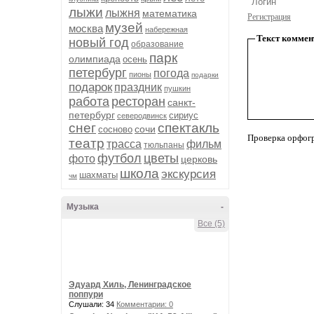
лыжи
лыжня
математика
Регистрация
музей
москва
набережная
Текст коммен
новый год
образование
парк
олимпиада
осень
петербург
погода
пионы
подарки
подарок
праздник
пушкин
работа
ресторан
санкт-
петербург
сириус
северодвинск
снег
спектакль
сочи
сосново
Проверка орфог
театр
трасса
фильм
тюльпаны
футбол
цветы
фото
церковь
школа
экскурсия
шахматы
чм
Музыка
-
Все (5)
Эдуард Хиль, Ленинградское
поппури
Слушали: 34
Комментарии: 0