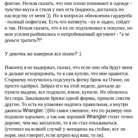
фонтан. Нельзя сказать, что они плохо понимают в одежде -
чувство вкуса и стиля у них есть (надеюсь, досталось по
наследству от меня :)). Но в вопросах обновления гардероба
- полный пофигизм. Есть что натянуть - ну и ладно, сойдет
и так. Нельзя сказать, что я их не подталкивал к покупке, но
мои усилия разбивались о непробиваемый аргумент - "а че
деньги тратить?!"
У девочек же наверное все иначе? :)
Наконец я не выдержал, сказал, что если они оба будут меня
и дальше игнорировать, то я сам куплю, что мне нравится.
Старшему получилось подсунуть фотку брюк на Озоне, он
просто одобрил. Забрал его на этой неделе, доехали до
пункта выдачи, все подошло, взяли, купили. Не обошлось
без сюра. Заказывали брюки одной фирмы, пришли совсем
другие. То есть на упаковке надпись правильная, а внутри
джинсы Wrangler. :))Но самое смешное, что по размеру они
подошли идеально, а так как хороший Wrangler стоит точно
дороже, чем мы заплатили, то я не стал отказываться.
(уточнил на всякий случай у женщины на стойки, все ли
норм, она говорит, если штрих-код ваш, то ок).