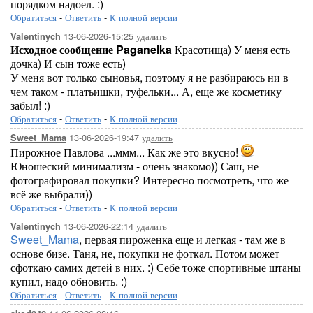
порядком надоел. :)
Обратиться
-
Ответить
-
К полной версии
13-06-2026-15:25
удалить
Valentinych
Исходное сообщение Paganelka
Красотища) У меня есть
дочка) И сын тоже есть)
У меня вот только сыновья, поэтому я не разбираюсь ни в
чем таком - платьишки, туфельки... А, еще же косметику
забыл! :)
Обратиться
-
Ответить
-
К полной версии
13-06-2026-19:47
удалить
Sweet_Mama
Пирожное Павлова ...ммм... Как же это вкусно!
Юношеский минимализм - очень знакомо)) Саш, не
фотографировал покупки? Интересно посмотреть, что же
всё же выбрали))
Обратиться
-
Ответить
-
К полной версии
13-06-2026-22:14
удалить
Valentinych
Sweet_Mama
, первая пироженка еще и легкая - там же в
основе бизе. Таня, не, покупки не фоткал. Потом может
сфоткаю самих детей в них. :) Себе тоже спортивные штаны
купил, надо обновить. :)
Обратиться
-
Ответить
-
К полной версии