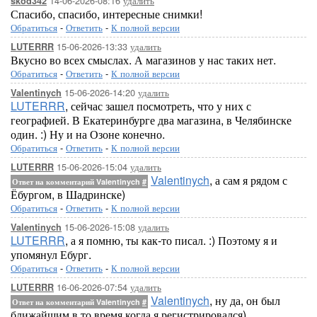
14-06-2026-08:16
удалить
skod342
Спасибо, спасибо, интересные снимки!
Обратиться
-
Ответить
-
К полной версии
15-06-2026-13:33
удалить
LUTERRR
Вкусно во всех смыслах. А магазинов у нас таких нет.
Обратиться
-
Ответить
-
К полной версии
15-06-2026-14:20
удалить
Valentinych
LUTERRR
, сейчас зашел посмотреть, что у них с
географией. В Екатеринбурге два магазина, в Челябинске
один. :) Ну и на Озоне конечно.
Обратиться
-
Ответить
-
К полной версии
15-06-2026-15:04
удалить
LUTERRR
Valentinych
, а сам я рядом с
Ответ на комментарий Valentinych
#
Ёбургом, в Шадринске)
Обратиться
-
Ответить
-
К полной версии
15-06-2026-15:08
удалить
Valentinych
LUTERRR
, а я помню, ты как-то писал. :) Поэтому я и
упомянул Ебург.
Обратиться
-
Ответить
-
К полной версии
16-06-2026-07:54
удалить
LUTERRR
Valentinych
, ну да, он был
Ответ на комментарий Valentinych
#
ближайшим в то время когда я регистрировался)