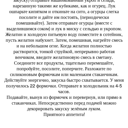
нарезанную такими же кубиками, как и огурец. Лук
ошпарьте кипятком и откиньте на сито, а огурцы слегка
посолите и дайте им постоять, (периодически
помешивайте). Затем отправьте огурцы (вместе с
выделившимся соком) и лук в миску с сельдью и укропом.
Желатин и холодную питьевую воду поместите в сотейник,
пусть желатин набухнет. Затем, помешивая, нагрейте смесь
и на небольшом огне. Когда желатин полностью
растворится, тонкой струйкой, непрерывно работая
венчиком, введите желатиновую смесь в сметану.
Соедините все продукты, тщательно перемешайте,
попробуйте, посолите, поперчите. Разложите по
силиконовым формочкам или маленьким стаканчикам.
Действуйте энергично, закуска быстро схватывается. У меня
получилось 22 формочки. Отправьте в холодильник на 4-5
часов.
Подавайте, вынув из формочек и перевернув, или прямо в
стаканчиках. Непосредственно перед подачей можно
декорировать закуску зелёным луком.
Приятного аппетита!