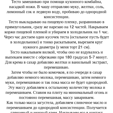
Тесто замешиваю при помощи кухонного комбайна,
насадкой ножи. В чашу отправляю муку, желтки, соль,
лимонный сок и ледяную воду, пробиваю до однородной
консистенции.
Тесто выкладываю на пищевую пленку, разравниваю в
прямоугольник, сразу же нарезаю на 12 частей. Накрываем
коржи пищевой пленкой и убираем в холодильник на 1 час.
Через час достаем один кусочек теста (остальное пусть будет
в холодильнике) и тонко раскатываем, вырезаем круг
нужного диаметра (у меня торт 21 см).
Тесто накалываем вилкой, чтобы оно не вздувалось и
выпекаем вместе с обрезками при 180 градусах 5-7 минут.
Для крема в сахар добавляю желтки и ванильный экстракт,
перемешиваю.
Затем чтобы не было комочков, я по очереди в сахар
добавляю немного молока, перемешиваю, затем немного
муки, перемешиваю и так пока масса не будет однородной.
Эту массу добавляем к остальному количеству молока и
перемешиваем. Ставим на плиту на минимальный огонь и
постоянно перемешивая, массу завариваем.
Как только масса загустела, добавляем сливочное масло и
перемешиваем до однородной консистенции. Получается
глянцевый и нежный крем. Накрываем его в контакт