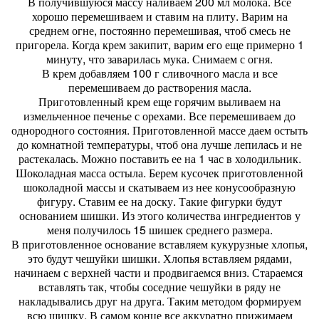
В получившуюся массу наливаем 200 мл молока. Все
хорошо перемешиваем и ставим на плиту. Варим на
среднем огне, постоянно перемешивая, чтоб смесь не
пригорела. Когда крем закипит, варим его еще примерно 1
минуту, что заварилась мука. Снимаем с огня.
В крем добавляем 100 г сливочного масла и все
перемешиваем до растворения масла.
Приготовленный крем еще горячим выливаем на
измельченное печенье с орехами. Все перемешиваем до
однородного состояния. Приготовленной массе даем остыть
до комнатной температуры, чтоб она лучше лепилась и не
растекалась. Можно поставить ее на 1 час в холодильник.
Шоколадная масса остыла. Берем кусочек приготовленной
шоколадной массы и скатываем из нее конусообразную
фигуру. Ставим ее на доску. Такие фигурки будут
основанием шишки. Из этого количества ингредиентов у
меня получилось 15 шишек среднего размера.
В приготовленное основание вставляем кукурузные хлопья,
это будут чешуйки шишки. Хлопья вставляем рядами,
начинаем с верхней части и продвигаемся вниз. Стараемся
вставлять так, чтобы соседние чешуйки в ряду не
накладывались друг на друга. Таким методом формируем
всю шишку. В самом конце все аккуратно прижимаем