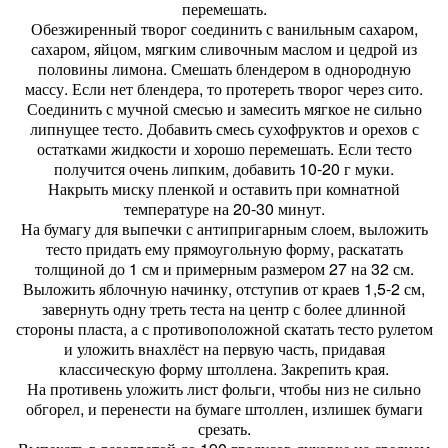
перемешать.
Обезжиренный творог соединить с ванильным сахаром,
сахаром, яйцом, мягким сливочным маслом и цедрой из
половины лимона. Смешать блендером в однородную
массу. Если нет блендера, то протереть творог через сито.
Соединить с мучной смесью и замесить мягкое не сильно
липнущее тесто. Добавить смесь сухофруктов и орехов с
остатками жидкости и хорошо перемешать. Если тесто
получится очень липким, добавить 10-20 г муки.
Накрыть миску пленкой и оставить при комнатной
температуре на 20-30 минут.
На бумагу для выпечки с антипригарным слоем, выложить
тесто придать ему прямоугольную форму, раскатать
толщиной до 1 см и примерным размером 27 на 32 см.
Выложить яблочную начинку, отступив от краев 1,5-2 см,
завернуть одну треть теста на центр с более длинной
стороны пласта, а с противоположной скатать тесто рулетом
и уложить внахлёст на первую часть, придавая
классическую форму штоллена. Закрепить края.
На противень уложить лист фольги, чтобы низ не сильно
обгорел, и перенести на бумаге штоллен, излишек бумаги
срезать.