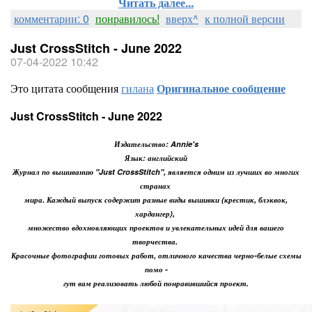
Читать далее...
комментарии: 0
понравилось!
вверх^
к полной версии
Just CrossStitch - June 2022
07-04-2022 10:42
Это цитата сообщения
гилана
Оригинальное сообщение
Just CrossStitch - June 2022
Издательство: Annie's
Язык: английский
Журнал по вышиванию "Just CrossStitch", является одним из лучших во многих
странах
мира. Каждый выпуск содержит разные виды вышивки (крестик, блэквок,
хардангер),
множество вдохновляющих проектов и увлекательных идей для вашего
творчества.
Красочные фотографии готовых работ, отличного качества черно-белые схемы
помо -
гут
вам реализовать любой понравившийся проект.