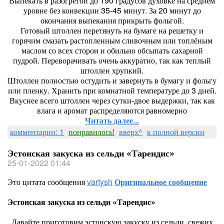
Выпекать в разогретой до 190 градусов духовке на среднем
уровне без конвекции 35-45 минут. За 20 минут до
окончания выпекания прикрыть фольгой.
Готовый штоллен перетянуть на бумаге на решетку и
горячим смазать растопленным сливочным или топлёным
маслом со всех сторон и обильно обсыпать сахарной
пудрой. Переворачивать очень аккуратно, так как теплый
штоллен хрупкий.
Штоллен полностью остудить и завернуть в бумагу и фольгу
или пленку. Хранить при комнатной температуре до 3 дней.
Вкуснее всего штоллен через сутки-двое выдержки, так как
влага и аромат распределяются равномерно
Читать далее...
комментарии: 1
понравилось!
вверх^
к полной версии
Эстонская закуска из сельди «Тарендис»
25-01-2022 01:44
Это цитата сообщения
vartysh
Оригинальное сообщение
Эстонская закуска из сельди «Тарендис»
Давайте приготовим эстонскую закуску из сельди, свежих