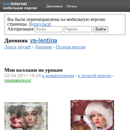
Live
Internet
Дневники
Личка
мобильная версия
Вы были перенаправлены на мобильную версию
страницы.
Вернуться!
Авторизация
Дневник
va-lentina
Лента друзей
-
Дневник
-
Полная версия
Мои коллажи по урокам
22-04-2011 18:29
к комментариям
-
к полной версии
-
понравилось!