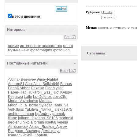
Рубрики:
[Thinks]
в этом дневнике
[творю...]
Метки:
юность
глупость
тос
Интересы
-
Все (7)
аниме
интересные знакомства
манга
музыка
неки
фотография
фотошоп
Страницы:
Постоянные читатели
-
Все (157)
-Volha-
Dastarov
Wise_Rabbit
Aberon81
AliceAlice
Belkin646
Binnas
EdnaRAbbott
Etixetka
FindMyself
Haper-Hap
Hukaro
I_was_Riot
KAIspy
Kogarasi
Laffe
Lo-Dolores
Love2fly
Maria_Vozhdaeva
Mariliuc
Moon_in_a_bottle
Syladar
Tanio_Va
Vell-Jtass
YaLiliya
_Yanka_
alexa1975
ambient_amber
bgAndrey
gromqk
illane
juliann_fr
karina198106
morinoki
neo-zhu
nikolaiformin
oset68
velelja
Автосенсей
Актер_Лысков_Артем
Вредная_Волчица
Деметреус
Кэналлийский_Корвин