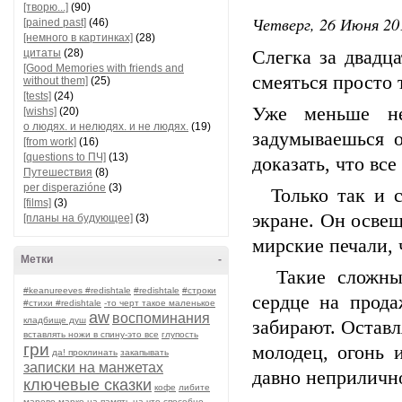
[творю...]
(90)
Четверг, 26 Июня 20
[pained past]
(46)
[немного в картинках]
(28)
цитаты
(28)
Слегка за двадц
[Good Memories with friends and
смеяться просто 
without them]
(25)
[tests]
(24)
Уже меньше не
[wishs]
(20)
о людях. и нелюдях. и не людях.
(19)
задумываешься о
[from work]
(16)
[questions to ПЧ]
(13)
доказать, что вс
Путешествия
(8)
per disperazióne
(3)
Только так и с
[films]
(3)
экране. Он освещ
[планы на будующее]
(3)
мирские печали, 
Метки
-
Такие сложные,
#keanureeves #redishtale
#redishtale
#строки
сердце на прода
#стихи #redishtale
-то черт такое маленькое
aw
воспоминания
кладбище душ
забирают. Остав
вставлять ножи в спину-это все
глупость
гри
молодец, огонь 
да! проклинать
закапывать
записки на манжетах
давно неприлично
ключевые сказки
кофе
либите
марево
марко
на память
на что способно