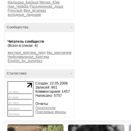
Малышка_Бирюза
Милая_Юки
Наи_Чиффа
Разъяренная_душа
Рунольф
Фея_фтапках
холодные_ладошки
Сообщества
-
Читатель сообществ
(Всего в списке: 4)
жесткая_критика_лиру
Мы_критикуем
Неформальная_Критика
English_for_dummies
Статистика
-
Создан: 22.05.2006
Записей: 901
Комментариев: 1457
Написано: 5757
Отчеты:
Посетители
Поисковые фразы