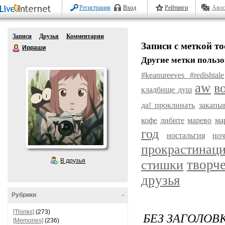
Регистрация
Вход
Рейтинги
Авос
Записи
Друзья
Комментарии
Записи с меткой т
Ирраши
Другие метки пользо
#keanureeves #redishtale
aw
в
кладбище душ
да! проклинать
закапы
кофе
либите
марево
ма
год
ностальгия
ноч
прокрастинац
В друзья
творч
стишки
друзья
Рубрики
-
[Thinks]
(273)
БЕЗ ЗАГОЛОВ
[Memories]
(236)