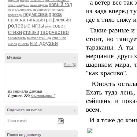
а ветер все так
новый год
это о
найдено
ненавидеть
из зада вперед т
ностальгия
ночь
нравится
отчет
пауки
подмосква
проза
переезды
где я тихо сижу 
прокрастинация
рефлексия
ролевые игры
совет
руки
Такие разные и в
стихи
творчество
стишки
стоит, но танцу
тоскливость
тысячелетий. да
утреннее
я и друзья
школа
юность
тараканы. А ты 
мерцание други
Музыка
-
шариком мира, т
Все (8)
"как красиво".
Юность осталась
Ехать туда лень,
из сериала Друзья
Слушали: 220
Комментарии: 2
сэйшены и пока
всем.
Подписка по e-mail
-
И я тоже до кон
Поиск по дневнику
-