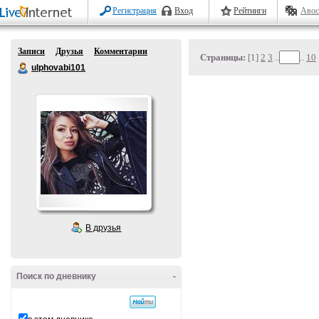
Регистрация
Вход
Рейтинги
Авос
Записи
Друзья
Комментарии
Страницы:
[1]
2
3
..
..
10
ulphovabi101
В друзья
Поиск по дневнику
-