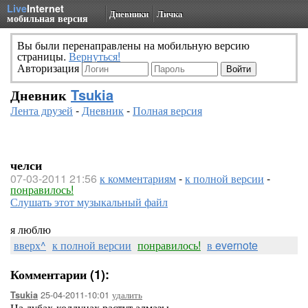
Live
Internet
Дневники
Личка
мобильная версия
Вы были перенаправлены на мобильную версию
страницы.
Вернуться!
Авторизация
Дневник
Tsukia
Лента друзей
-
Дневник
-
Полная версия
челси
07-03-2011 21:56
к комментариям
-
к полной версии
-
понравилось!
Слушать этот музыкальный файл
я люблю
вверх^
к полной версии
понравилось!
в evernote
Комментарии (1):
25-04-2011-10:01
удалить
Tsukia
На дубах-колдунах растут алмазы