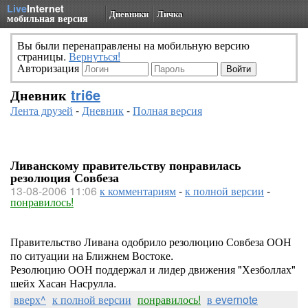
Live
Internet
Дневники
Личка
мобильная версия
Вы были перенаправлены на мобильную версию
страницы.
Вернуться!
Авторизация
Дневник
tri6e
Лента друзей
-
Дневник
-
Полная версия
Ливанскому правительству понравилась
резолюция Совбеза
13-08-2006 11:06
к комментариям
-
к полной версии
-
понравилось!
Правительство Ливана одобрило резолюцию Совбеза ООН
по ситуации на Ближнем Востоке.
Резолюцию ООН поддержал и лидер движения "Хезболлах"
шейх Хасан Насрулла.
вверх^
к полной версии
понравилось!
в evernote