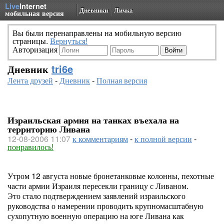
Live
Internet
Дневники
Личка
мобильная версия
Вы были перенаправлены на мобильную версию
страницы.
Вернуться!
Авторизация
Дневник
tri6e
Лента друзей
-
Дневник
-
Полная версия
Израильская армия на танках въехала на
территорию Ливана
12-08-2006 11:07
к комментариям
-
к полной версии
-
понравилось!
Утром 12 августа новые бронетанковые колонны, пехотные
части армии Израиля пересекли границу с Ливаном.
Это стало подтверждением заявлений израильского
руководства о намерении проводить крупномасштабную
сухопутную военную операцию на юге Ливана как