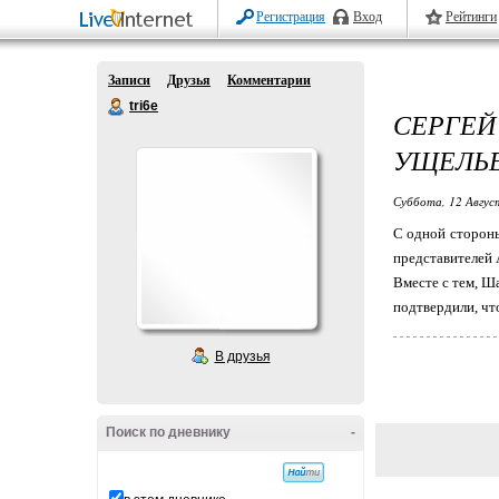
Регистрация
Вход
Рейтинги
Записи
Друзья
Комментарии
tri6e
СЕРГЕЙ
УЩЕЛЬ
Суббота, 12 Авгус
С одной стороны
представителей А
Вместе с тем, Ш
подтвердили, что 
В друзья
Поиск по дневнику
-