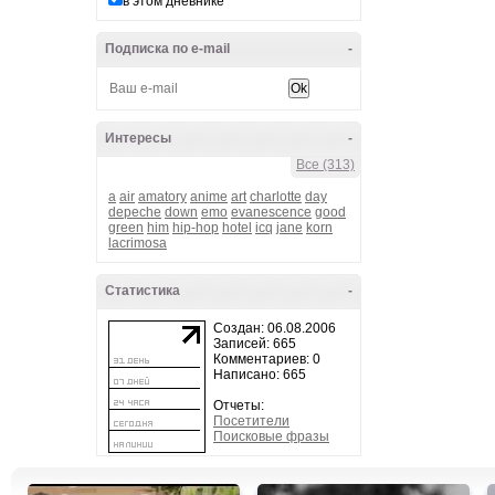
в этом дневнике
Подписка по e-mail
-
Интересы
-
Все (313)
a
air
amatory
anime
art
charlotte
day
depeche
down
emo
evanescence
good
green
him
hip-hop
hotel
icq
jane
korn
lacrimosa
Статистика
-
Создан: 06.08.2006
Записей: 665
Комментариев: 0
Написано: 665
Отчеты:
Посетители
Поисковые фразы