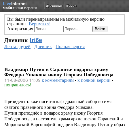
Live
Internet
Дневники
Личка
мобильная версия
Вы были перенаправлены на мобильную версию
страницы.
Вернуться!
Авторизация
Дневник
tri6e
Лента друзей
-
Дневник
-
Полная версия
Владимир Путин в Саранске подарил храму
Феодора Ушакова икону Георгия Победоносца
11-08-2006 11:09
к комментариям
-
к полной версии
-
понравилось!
Президент также посетил кафедральный собор во имя
святого праведного воина Феодора Ушакова.
Путин преподнёс в подарок храму икону Георгия
Победоносца, а настоятель храма архиепископ Саранский и
Мордовский Варсонофий подарил Владимиру Путину образ