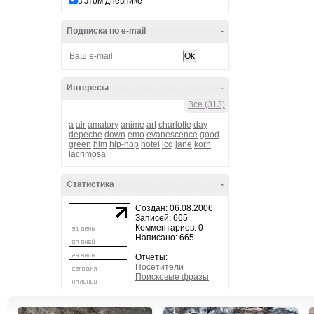
в этом дневнике
Подписка по e-mail
-
Интересы
-
Все (313)
a
air
amatory
anime
art
charlotte
day
depeche
down
emo
evanescence
good
green
him
hip-hop
hotel
icq
jane
korn
lacrimosa
Статистика
-
Создан: 06.08.2006
Записей: 665
Комментариев: 0
Написано: 665
Отчеты:
Посетители
Поисковые фразы