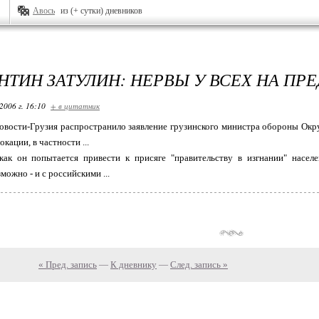
Авось
из (+ сутки) дневников
НТИН ЗАТУЛИН: НЕРВЫ У ВСЕХ НА ПР
2006 г. 16:10
+ в цитатник
Новости-Грузия распространило заявление грузинского министра обороны Окр
кации, в частности ...
как он попытается привести к присяге "правительству в изгнании" населе
можно - и с российскими ...
« Пред. запись
—
К дневнику
—
След. запись »