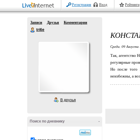
Регистрация
Вход
Рейтинги
Записи
Друзья
Комментарии
tri6e
КОНСТА
Среда, 09 Августа 
Так, агентство 
регулярные прово
Но после того 
неизбежны, а воз
В друзья
Поиск по дневнику
-