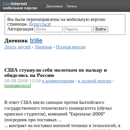
Live
Internet
Дневники
Личка
мобильная версия
Вы были перенаправлены на мобильную версию
страницы.
Вернуться!
Авторизация
Дневник
tri6e
Лента друзей
-
Дневник
-
Полная версия
США стукнули себя молотком по пальцу и
обиделись на Россию
08-08-2006 13:09
к комментариям
-
к полной версии
-
понравилось!
В ответ США ввели санкции против Балтийского
государственного технического университета (обучал
иранских студентов), компаний "Европалас-2000"
(посредник при поставках ...
... контракт на поставки военной техники и технологий, в