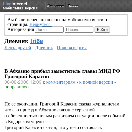
Live
Internet
Дневники
Личка
мобильная версия
Вы были перенаправлены на мобильную версию
страницы.
Вернуться!
Авторизация
Дневник
tri6e
Лента друзей
-
Дневник
-
Полная версия
В Абхазию прибыл заместитель главы МИД РФ
Григорий Карасин
08-08-2006 12:09
к комментариям
-
к полной версии
-
понравилось!
По ее окончании Григорий Карасин сказал журналистам,
что его приезд в Абхазию связан с серьезной
озабоченностью новым развитием ситуации после событий
в Кодорском ущелье.
Григорий Карасин сказал, что у него состоялась