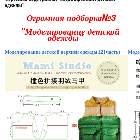
одежды"
Огромная подборка№3
"Моделирование детской
одежды"
Моделирование детской верхней одежды.(21часть)
Моде