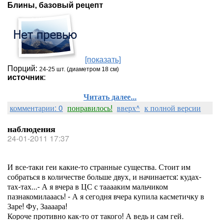
Блины, базовый рецепт
[показать]
Порций:
24-25 шт. (диаметром 18 см)
источник
:
Читать далее...
комментарии: 0
понравилось!
вверх^
к полной версии
наблюдения
24-01-2011 17:37
И все-таки геи какие-то странные существа. Стоит им
собраться в количестве больше двух, и начинается: кудах-
тах-тах...- А я вчера в ЦС с тааааким мальчиком
пазнакомилааась! - А я сегодня вчера купила касметичку в
Заре! Фу, Заааара!
Короче противно как-то от такого! А ведь и сам гей.