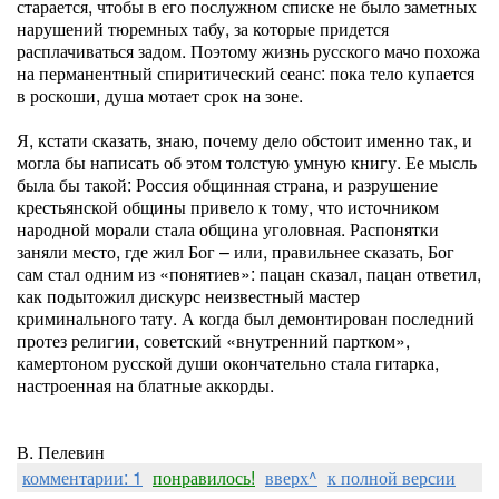
старается, чтобы в его послужном списке не было заметных
нарушений тюремных табу, за которые придется
расплачиваться задом. Поэтому жизнь русского мачо похожа
на перманентный спиритический сеанс: пока тело купается
в роскоши, душа мотает срок на зоне.
Я, кстати сказать, знаю, почему дело обстоит именно так, и
могла бы написать об этом толстую умную книгу. Ее мысль
была бы такой: Россия общинная страна, и разрушение
крестьянской общины привело к тому, что источником
народной морали стала община уголовная. Распонятки
заняли место, где жил Бог – или, правильнее сказать, Бог
сам стал одним из «понятиев»: пацан сказал, пацан ответил,
как подытожил дискурс неизвестный мастер
криминального тату. А когда был демонтирован последний
протез религии, советский «внутренний партком»,
камертоном русской души окончательно стала гитарка,
настроенная на блатные аккорды.
В. Пелевин
комментарии: 1
понравилось!
вверх^
к полной версии