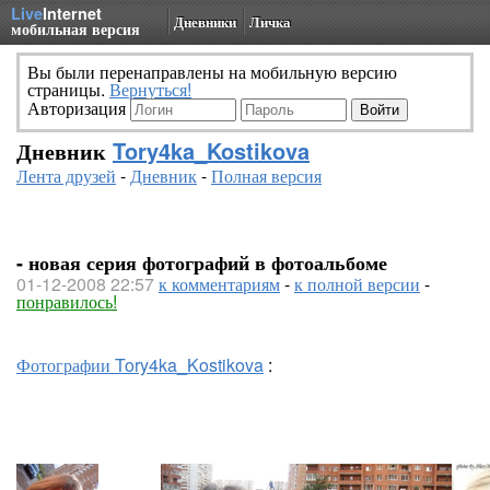
Live
Internet
Дневники
Личка
мобильная версия
Вы были перенаправлены на мобильную версию
страницы.
Вернуться!
Авторизация
Дневник
Tory4ka_Kostikova
Лента друзей
-
Дневник
-
Полная версия
- новая серия фотографий в фотоальбоме
01-12-2008 22:57
к комментариям
-
к полной версии
-
понравилось!
Фотографии Tory4ka_Kostikova
: