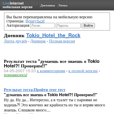
Live
Internet
Дневники
Личка
мобильная версия
Вы были перенаправлены на мобильную версию
страницы.
Вернуться!
Авторизация
Дневник
Tokio_Hotel_the_Rock
Лента друзей
-
Дневник
-
Полная версия
Результат теста "думаешь все знаешь о Tokio
Hotel?! Проверим!!"
04-05-2007 15:23
к комментариям
-
к полной версии
-
понравилось!
Результат теста:
Пройти этот тест
"думаешь все знаешь о Tokio Hotel?! Проверим!!"
Ну да. Ну да... Интересно, а в туалет ты с парнями не
ходишь?! Это конечно же крайность но ты и впрям много
знаешь. Слишком много....