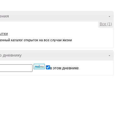
ения
-
Все (1)
ытки
нный каталог открыток на все случаи жизни
о дневнику
-
в этом дневнике