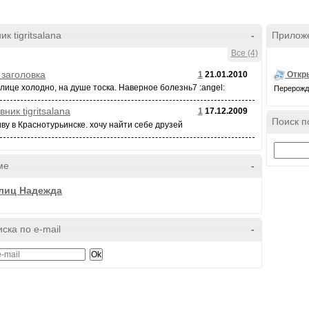
ик tigritsalana
-
Прилож
Все (4)
 заголовка
1
21.01.2010
Откр
лице холодно, на душе тоска. Наверное болезнь7 :angel:
Перерожде
вник tigritsalana
1
17.12.2009
Поиск п
ву в Краснотурьинске. хочу найти себе друзей
ме
-
лиц Надежда
ска по e-mail
-