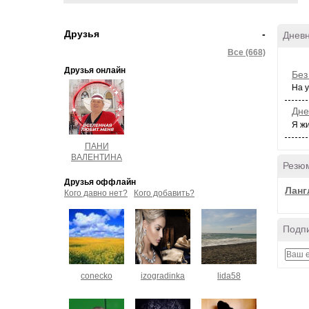
Друзья
-
Дневн
Все (668)
Друзья онлайн
Без
На у
Дне
Я жи
ПАНИ
ВАЛЕНТИНА
Резю
Друзья оффлайн
Ланг
Кого давно нет?
Кого добавить?
Подпи
conecko
izogradinka
lida58