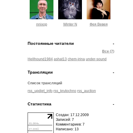
nnixop
Winter N
Фея Вевея
Постоянные читатели
-
Все (7)
Hellhound1984
ashat13
chem-irina
under-sound
Трансляции
-
Список трансляций
rss_updiet_info
rss_krutochno
rss_auction
Статистика
-
Создан: 17.12.2009
Записей: 7
Комментариев: 7
Написано: 13