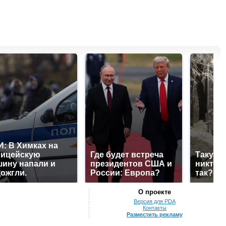
: В Химках на
лицейскую
Где будет встреча
Такую 
ину напали и
президентов США и
никто н
ожгли.
России: Европа?
так?!
О проекте
Версия для PDA
Контакты
Разместить рекламу