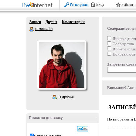
Регистрация
Вход
Рейтинги
Записи
Друзья
Комментарии
Содержимое ле
tersscalin
Личные днев
Сообщества
RSS-трансля
Понравилось
Запретить слова
Внимание!
Автор
В друзья
ЗАПИСЕЙ
Поиск по дневнику
-
По выбранным Ва