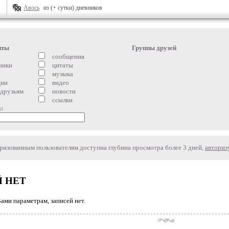
Авось
из (+ сутки) дневников
нты
Группы друзей
сообщения
ники
цитаты
музыка
ции
видео
 друзьям
новости
ссылки
:
изованным пользователям доступна глубина просмотра более 3 дней,
авториз
 НЕТ
ми параметрам, записей нет.