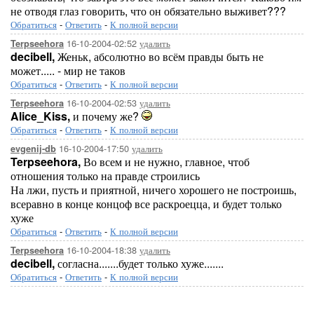
не отводя глаз говорить, что он обязательно выживет???
Обратиться
-
Ответить
-
К полной версии
16-10-2004-02:52
удалить
Terpseehora
decibell,
Женьк, абсолютно во всём правды быть не
может..... - мир не таков
Обратиться
-
Ответить
-
К полной версии
16-10-2004-02:53
удалить
Terpseehora
Alice_Kiss,
и почему же?
Обратиться
-
Ответить
-
К полной версии
16-10-2004-17:50
удалить
evgenij-db
Terpseehora,
Во всем и не нужно, главное, чтоб
отношения только на правде строились
На лжи, пусть и приятной, ничего хорошего не построишь,
всеравно в конце концоф все раскроецца, и будет только
хуже
Обратиться
-
Ответить
-
К полной версии
16-10-2004-18:38
удалить
Terpseehora
decibell,
согласна.......будет только хуже.......
Обратиться
-
Ответить
-
К полной версии