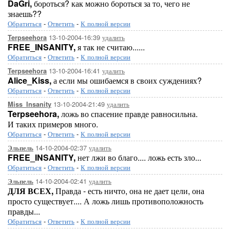
DaGri,
бороться? как можно бороться за то, чего не
знаешь??
Обратиться
-
Ответить
-
К полной версии
13-10-2004-16:39
удалить
Terpseehora
FREE_INSANITY,
я так не считаю......
Обратиться
-
Ответить
-
К полной версии
13-10-2004-16:41
удалить
Terpseehora
Alice_Kiss,
а если мы ошибаемся в своих суждениях?
Обратиться
-
Ответить
-
К полной версии
13-10-2004-21:49
удалить
Miss_Insanity
Terpseehora,
ложь во спасение правде равносильна.
И таких примеров много.
Обратиться
-
Ответить
-
К полной версии
14-10-2004-02:37
удалить
Эльпель
FREE_INSANITY,
нет лжи во благо.... ложь есть зло...
Обратиться
-
Ответить
-
К полной версии
14-10-2004-02:41
удалить
Эльпель
ДЛЯ ВСЕХ,
Правда - есть ничто, она не дает цели, она
просто существует.... А ложь лишь противоположность
правды...
Обратиться
-
Ответить
-
К полной версии