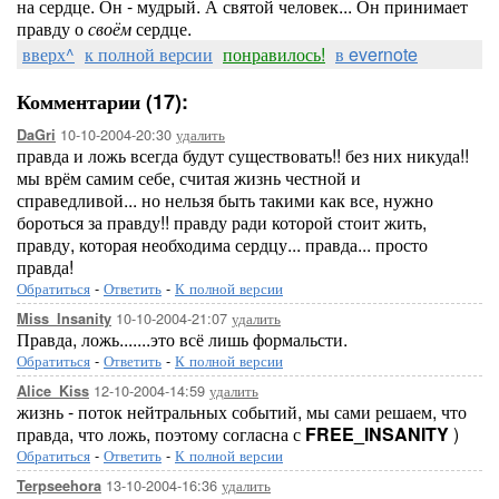
на сердце. Он - мудрый. А святой человек... Он принимает
правду о
своём
сердце.
вверх^
к полной версии
понравилось!
в evernote
Комментарии (17):
10-10-2004-20:30
удалить
DaGri
правда и ложь всегда будут существовать!! без них никуда!!
мы врём самим себе, считая жизнь честной и
справедливой... но нельзя быть такими как все, нужно
бороться за правду!! правду ради которой стоит жить,
правду, которая необходима сердцу... правда... просто
правда!
Обратиться
-
Ответить
-
К полной версии
10-10-2004-21:07
удалить
Miss_Insanity
Правда, ложь.......это всё лишь формальсти.
Обратиться
-
Ответить
-
К полной версии
12-10-2004-14:59
удалить
Alice_Kiss
жизнь - поток нейтральных событий, мы сами решаем, что
правда, что ложь, поэтому согласна с
FREE_INSANITY
)
Обратиться
-
Ответить
-
К полной версии
13-10-2004-16:36
удалить
Terpseehora