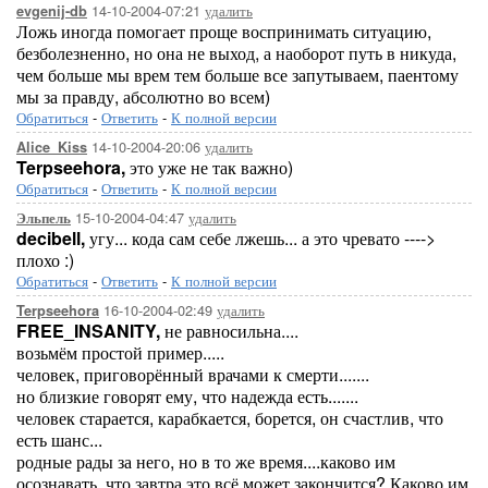
14-10-2004-07:21
удалить
evgenij-db
Ложь иногда помогает проще воспринимать ситуацию,
безболезненно, но она не выход, а наоборот путь в никуда,
чем больше мы врем тем больше все запутываем, паентому
мы за правду, абсолютно во всем)
Обратиться
-
Ответить
-
К полной версии
14-10-2004-20:06
удалить
Alice_Kiss
Terpseehora,
это уже не так важно)
Обратиться
-
Ответить
-
К полной версии
15-10-2004-04:47
удалить
Эльпель
decibell,
угу... кода сам себе лжешь... а это чревато ---->
плохо :)
Обратиться
-
Ответить
-
К полной версии
16-10-2004-02:49
удалить
Terpseehora
FREE_INSANITY,
не равносильна....
возьмём простой пример.....
человек, приговорённый врачами к смерти.......
но близкие говорят ему, что надежда есть.......
человек старается, карабкается, борется, он счастлив, что
есть шанс...
родные рады за него, но в то же время....каково им
осознавать, что завтра это всё может закончится? Каково им