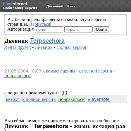
Live
Internet
Дневники
Личка
мобильная версия
Вы были перенаправлены на мобильную версию
страницы.
Вернуться!
Авторизация
Дневник
Terpseehora
Лента друзей
-
Дневник
-
Полная версия
21-08-2004 18:03
к комментариям
-
к полной версии
-
понравилось!
а ли.ру по-прежнему тупит :((((
вверх^
к полной версии
понравилось!
в evernote
Вы сейчас не можете прокомментировать это сообщение.
Дневник | Terpseehora - жизнь исчадия рая