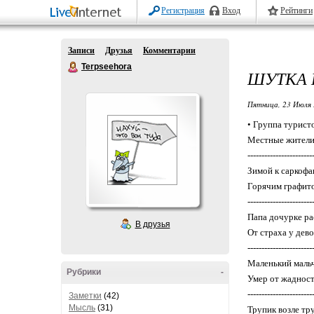
Регистрация
Вход
Рейтинги
Записи
Друзья
Комментарии
Terpseehora
ШУТКА
Пятница, 23 Июля 
• Группа турист
Местные жители
-----------------------
Зимой к саркофа
Горячим графит
-----------------------
Папа дочурке ра
В друзья
От страха у дево
-----------------------
Маленький мальч
Рубрики
-
Умер от жадност
-----------------------
Заметки
(42)
Мысль
(31)
Трупик возле тру