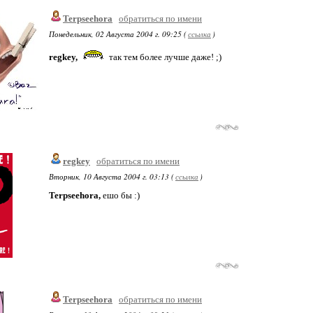
Terpseehora
обратиться по имени
Понедельник, 02 Августа 2004 г. 09:25 (
ссылка
)
regkey,
так тем более лучше даже! ;)
regkey
обратиться по имени
Вторник, 10 Августа 2004 г. 03:13 (
ссылка
)
Terpseehora,
ешо бы :)
Terpseehora
обратиться по имени