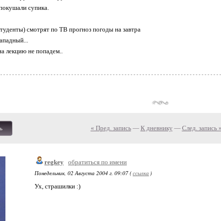
 покушали супика.
туденты) смотрят по ТВ прогноз погоды на завтра
западный...
 на лекцию не попадем..
« Пред. запись
—
К дневнику
—
След. запись 
ь
regkey
обратиться по имени
Понедельник, 02 Августа 2004 г. 09:07 (
ссылка
)
Ух, страшилки :)