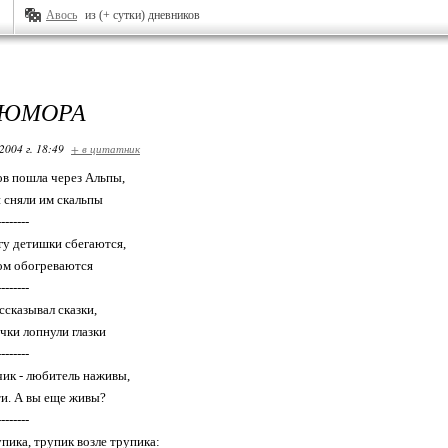
Авось
из (+ сутки) дневников
 ЮМОРА
2004 г. 18:49
+ в цитатник
ов пошла через Альпы,
 сняли им скальпы
--------
гу детишки сбегаются,
ом обогреваются
--------
ссказывал сказки,
чки лопнули глазки
--------
ик - любитель наживы,
и. А вы еще живы?
--------
пика, трупик возле трупика: