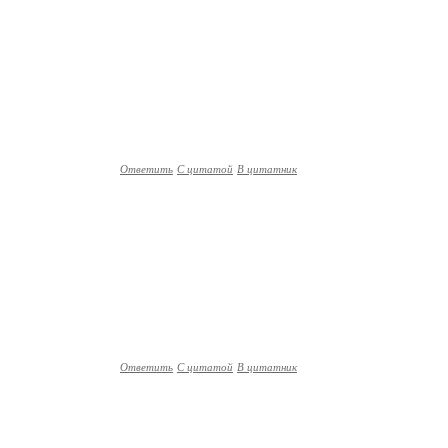
Ответить
С цитатой
В цитатник
Ответить
С цитатой
В цитатник