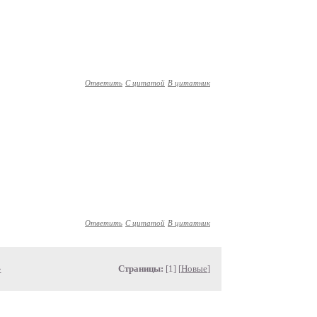
Ответить
С цитатой
В цитатник
Ответить
С цитатой
В цитатник
»
Страницы:
[1] [
Новые
]