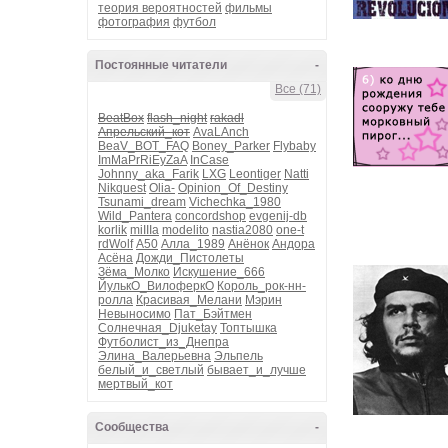
теория вероятностей
фильмы
фотография
футбол
Постоянные читатели
-
Все (71)
BeatBox
flash_night
rakadl
Апрельский_кот
AvaLAnch
BeaV_BOT_FAQ
Boney_Parker
Flybaby
ImMaPrRiEyZaA
InCase
Johnny_aka_Farik
LXG
Leontiger
Natti
Nikquest
Olia-
Opinion_Of_Destiny
Tsunami_dream
Vichechka_1980
Wild_Pantera
concordshop
evgenij-db
korlik
miIIIa
modelito
nastia2080
one-t
rdWolf
А50
Алла_1989
Анёнок
Андора
Асёна
Дожди_Пистолеты
Зёма_Молко
Искушение_666
ЙулькО_ВилоферкО
Король_рок-нн-
ролла
Красивая_Мелани
Мэрин
Невыносимо
Пат_Бэйтмен
Солнечная_Djuketay
Топтышка
Футболист_из_Днепра
Элина_Валерьевна
Эльпель
белый_и_светлый
бывает_и_лучше
мертвый_кот
Сообщества
-