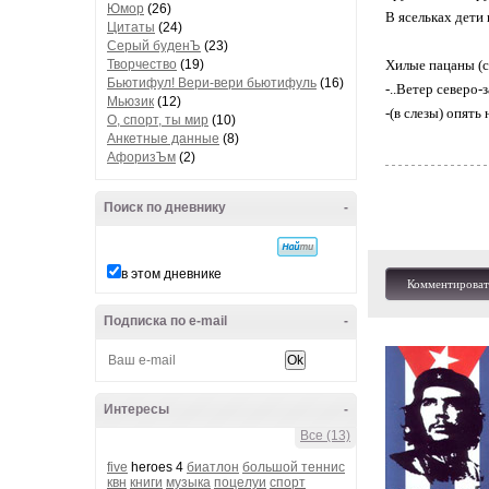
Юмор
(26)
В ясельках дети
Цитаты
(24)
Серый буденЪ
(23)
Творчество
(19)
Хилые пацаны (с
Бьютифул! Вери-вери бьютифуль
(16)
-..Ветер северо-
Мьюзик
(12)
-(в слезы) опять
О, спорт, ты мир
(10)
Анкетные данные
(8)
АфоризЪм
(2)
Поиск по дневнику
-
в этом дневнике
Комментироват
Подписка по e-mail
-
Интересы
-
Все (13)
five
heroes 4
биатлон
большой теннис
квн
книги
музыка
поцелуи
спорт