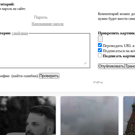
ентарий:
 пароль на сайте:
Комментарий можно доб
нужно будет ввести сим
Напоминание пароля
тария:
смайлики
Прикрепить картинк
Переводить URL в
Подписаться на к
Подписать карти
рафии: (найти ошибки)