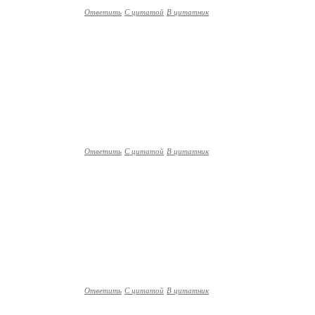
Ответить
С цитатой
В цитатник
Ответить
С цитатой
В цитатник
Ответить
С цитатой
В цитатник