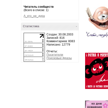
Читатель сообществ
(Всего в списке: 1)
А_кто_не_дура
Статистика
-
Создан: 30.08.2003
Записей: 816
Комментариев: 8083
Написано: 12779
Отчеты:
Посетители
Поисковые фразы