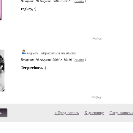
Вторник, 10 Августа 2004 г. 09:21 (
ссылка
)
regkey,
:)
regkey
обратиться по имени
Вторник, 10 Августа 2004 г. 10:46 (
ссылка
)
Terpseehora,
:)
« Пред. запись
—
К дневнику
—
След. запись 
ь