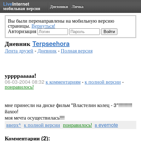
Live
Internet
Дневники
Личка
мобильная версия
Вы были перенаправлены на мобильную версию
страницы.
Вернуться!
Авторизация
Дневник
Terpseehora
Лента друзей
-
Дневник
-
Полная версия
уррррааааа!
06-03-2004 08:32
к комментариям
-
к полной версии
-
понравилось!
мне принесли на диске фильм "Властелин колец - 3"!!!!!!!!!!!
йахоо!
моя мечта осуществилась!!!!
вверх^
к полной версии
понравилось!
в evernote
Комментарии (2):