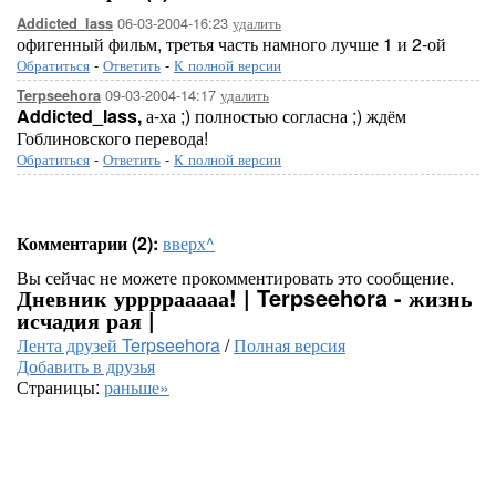
06-03-2004-16:23
удалить
Addicted_lass
офигенный фильм, третья часть намного лучше 1 и 2-ой
Обратиться
-
Ответить
-
К полной версии
09-03-2004-14:17
удалить
Terpseehora
Addicted_lass,
а-ха ;) полностью согласна ;) ждём
Гоблиновского перевода!
Обратиться
-
Ответить
-
К полной версии
Комментарии (2):
вверх^
Вы сейчас не можете прокомментировать это сообщение.
Дневник уррррааааа! | Terpseehora - жизнь
исчадия рая |
Лента друзей Terpseehora
/
Полная версия
Добавить в друзья
Страницы:
раньше»