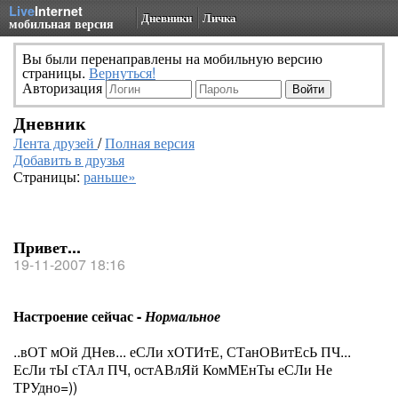
Live
Internet
Дневники
Личка
мобильная версия
Вы были перенаправлены на мобильную версию
страницы.
Вернуться!
Авторизация
Дневник
Лента друзей
/
Полная версия
Добавить в друзья
Страницы:
раньше»
Привет...
19-11-2007 18:16
Настроение сейчас -
Нормальное
..вОТ мОй ДНев... еСЛи хОТИтЕ, СТанОВитЕсЬ ПЧ...
ЕсЛи тЫ сТАл ПЧ, остАВлЯй КомМЕнТы еСЛи Не
ТРУдно=))