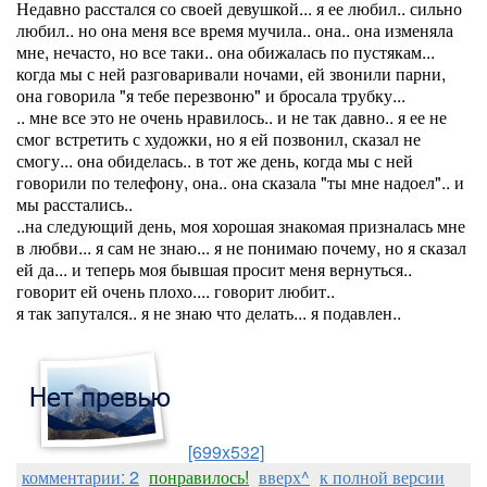
Недавно расстался со своей девушкой... я ее любил.. сильно
любил.. но она меня все время мучила.. она.. она изменяла
мне, нечасто, но все таки.. она обижалась по пустякам...
когда мы с ней разговаривали ночами, ей звонили парни,
она говорила "я тебе перезвоню" и бросала трубку...
.. мне все это не очень нравилось.. и не так давно.. я ее не
смог встретить с художки, но я ей позвонил, сказал не
смогу... она обиделась.. в тот же день, когда мы с ней
говорили по телефону, она.. она сказала "ты мне надоел".. и
мы расстались..
..на следующий день, моя хорошая знакомая призналась мне
в любви... я сам не знаю... я не понимаю почему, но я сказал
ей да... и теперь моя бывшая просит меня вернуться..
говорит ей очень плохо.... говорит любит..
я так запутался.. я не знаю что делать... я подавлен..
[699x532]
комментарии: 2
понравилось!
вверх^
к полной версии