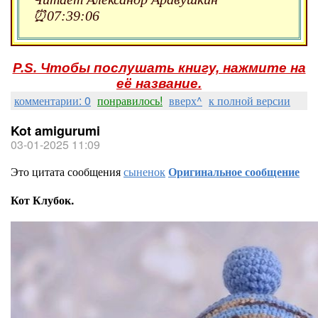
⏰07:39:06
P.S. Чтобы послушать книгу, нажмите на
её название.
комментарии: 0
понравилось!
вверх^
к полной версии
Kot amigurumi
03-01-2025 11:09
Это цитата сообщения
сыненок
Оригинальное сообщение
Кот Клубок.