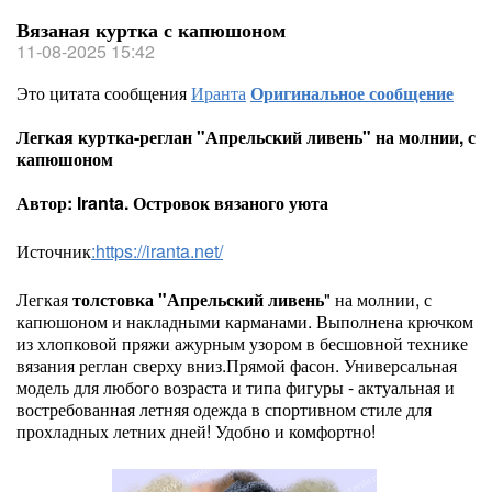
Вязаная куртка с капюшоном
11-08-2025 15:42
Это цитата сообщения
Иранта
Оригинальное сообщение
Легкая куртка-реглан "Апрельский ливень" на молнии, с
капюшоном
Автор: Iranta. Островок вязаного уюта
Источник
:https://iranta.net/
Легкая
толстовка "Апрельский ливень
" на молнии, с
капюшоном и накладными карманами. Выполнена крючком
из хлопковой пряжи ажурным узором в бесшовной технике
вязания реглан сверху вниз.Прямой фасон. Универсальная
модель для любого возраста и типа фигуры - актуальная и
востребованная летняя одежда в спортивном стиле для
прохладных летних дней! Удобно и комфортно!