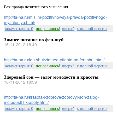
Вся правда позитивного мышления
http://ta-na.ru/mislim-pozitivno/vsya-pravda-pozitivnogo-
myshleniya.html/
комментарии: 0
понравилось!
вверх^
к полной версии
Зимнее питание по фен-шуй
16-11-2012 18:40
http://ta-na.ru/fen-shui/zimnee-pitanie-po-fen-shuj.html/
комментарии: 0
понравилось!
вверх^
к полной версии
Здоровый сон — залог молодости и красоты
16-11-2012 18:39
http://ta-na.ru/krasota-i-zdorove/zdorovyj-son-zalog-
molodosti-i-krasoty.html/
комментарии: 0
понравилось!
вверх^
к полной версии