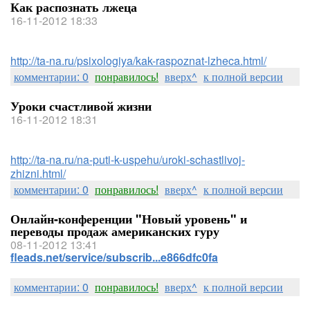
Как распознать лжеца
16-11-2012 18:33
http://ta-na.ru/psixologiya/kak-raspoznat-lzheca.html/
комментарии: 0
понравилось!
вверх^
к полной версии
Уроки счастливой жизни
16-11-2012 18:31
http://ta-na.ru/na-puti-k-uspehu/uroki-schastlivoj-
zhizni.html/
комментарии: 0
понравилось!
вверх^
к полной версии
Онлайн-конференции "Новый уровень" и
переводы продаж американских гуру
08-11-2012 13:41
fleads.net/service/subscrib...e866dfc0fa
комментарии: 0
понравилось!
вверх^
к полной версии