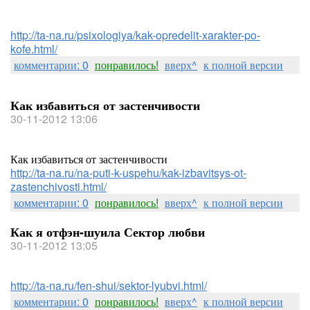
http://ta-na.ru/psixologiya/kak-opredelit-xarakter-po-
kofe.html/
комментарии: 0
понравилось!
вверх^
к полной версии
Как избавиться от застенчивости
30-11-2012 13:06
Как избавиться от застенчивости
http://ta-na.ru/na-puti-k-uspehu/kak-izbavitsys-ot-
zastenchivosti.html/
комментарии: 0
понравилось!
вверх^
к полной версии
Как я отфэн-шуила Сектор любви
30-11-2012 13:05
http://ta-na.ru/fen-shui/sektor-lyubvi.html/
комментарии: 0
понравилось!
вверх^
к полной версии