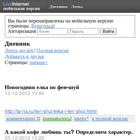
Live
Internet
Дневники
Личка
мобильная версия
Вы были перенаправлены на мобильную версию
страницы.
Вернуться!
Авторизация
Дневник
Лента друзей
/
Полная версия
Добавить в друзья
Страницы:
раньше»
Новогодняя елка по фен-шуй
13-12-2012 10:49
http://ta-na.ru/fen-shui/elka-i-fen-shuj.html/
комментарии: 0
понравилось!
вверх^
к полной версии
А какой кофе любишь ты? Определяем характер.
03-12-2012 13:20