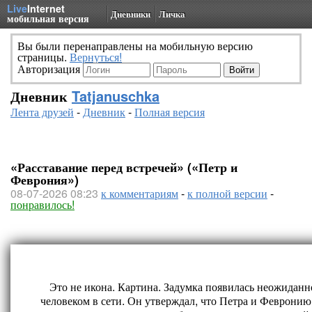
Live
Internet
Дневники
Личка
мобильная версия
Вы были перенаправлены на мобильную версию
страницы.
Вернуться!
Авторизация
Дневник
Tatjanuschka
Лента друзей
-
Дневник
-
Полная версия
«Расставание перед встречей» («Петр и
Феврония»)
08-07-2026 08:23
к комментариям
-
к полной версии
-
понравилось!
Это не икона. Картина. Задумка появилась неожиданн
человеком в сети. Он утверждал, что Петра и Февронию