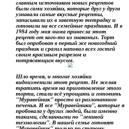
главным источником новых рецептов
были сами хозяйки, которые друг у друга
узнавали самые вкусные рецепты,
записывали их в заветную тетрадку и
готовили на все семейные праздники. И в
1984 году моя мама принесла этот
рецепт от кого-то из знакомых. Торт
был опробован в первый же новогодний
праздник и сразил наповал всех гостей
своим красивым разрезом и
потрясающим вкусом.
Шло время, и многие хозяйки
видоизменили этот рецепт. Не желая
тратить время на приготовление этого
торта, стали всё упрощать и готовить
"Муравейник" просто из разломанного
печенья. И все "Муравейники", которые я
пробовала у других людей, были именно
такими, сделанными по "ленивой
технологии". В нашей семье готовят
"Муравейник" только по старому