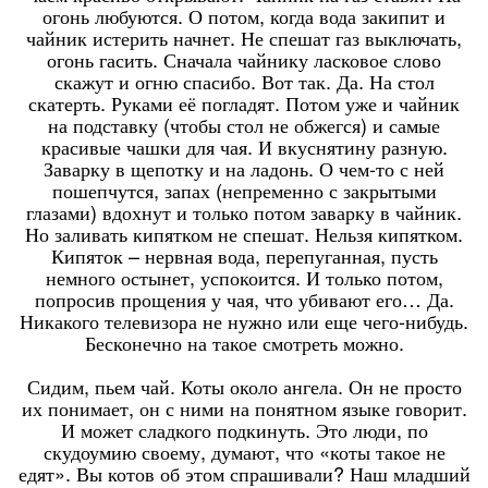
огонь любуются. О потом, когда вода закипит и
чайник истерить начнет. Не спешат газ выключать,
огонь гасить. Сначала чайнику ласковое слово
скажут и огню спасибо. Вот так. Да. На стол
скатерть. Руками её погладят. Потом уже и чайник
на подставку (чтобы стол не обжегся) и самые
красивые чашки для чая. И вкуснятину разную.
Заварку в щепотку и на ладонь. О чем-то с ней
пошепчутся, запах (непременно с закрытыми
глазами) вдохнут и только потом заварку в чайник.
Но заливать кипятком не спешат. Нельзя кипятком.
Кипяток – нервная вода, перепуганная, пусть
немного остынет, успокоится. И только потом,
попросив прощения у чая, что убивают его… Да.
Никакого телевизора не нужно или еще чего-нибудь.
Бесконечно на такое смотреть можно.
Сидим, пьем чай. Коты около ангела. Он не просто
их понимает, он с ними на понятном языке говорит.
И может сладкого подкинуть. Это люди, по
скудоумию своему, думают, что «коты такое не
едят». Вы котов об этом спрашивали? Наш младший