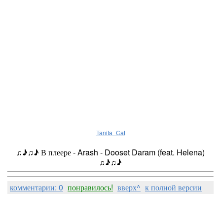
Tanita_Cat
♫♪♫♪
В плеере - Arash - Dooset Daram (feat. Helena)
♫♪♫♪
комментарии: 0
понравилось!
вверх^
к полной версии