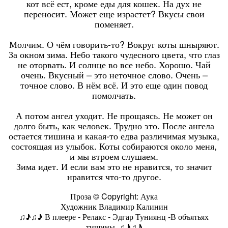
кот всё ест, кроме еды для кошек. На дух не
переносит. Может еще израстет? Вкусы свои
поменяет.
Молчим. О чём говорить-то? Вокруг коты шныряют.
За окном зима. Небо такого чудесного цвета, что глаз
не оторвать. И солнце во все небо. Хорошо. Чай
очень. Вкусный – это неточное слово. Очень –
точное слово. В нём всё. И это еще один повод
помолчать.
А потом ангел уходит. Не прощаясь. Не может он
долго быть, как человек. Трудно это. После ангела
остается тишина и какая-то едва различимая музыка,
состоящая из улыбок. Коты собираются около меня,
и мы втроем слушаем.
Зима идет. И если вам это не нравится, то значит
нравится что-то другое.
Проза © Copyright: Аука
Художник Владимир Калинин
♫♪♫♪
В плеере - Релакс - Эдгар Туниянц -В объятьях
тишины.
♫♪♫♪