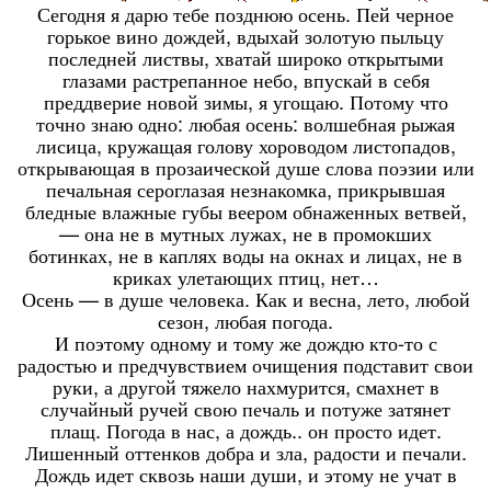
Сегодня я дарю тебе позднюю осень. Пей черное
горькое вино дождей, вдыхай золотую пыльцу
последней листвы, хватай широко открытыми
глазами растрепанное небо, впускай в себя
преддверие новой зимы, я угощаю. Потому что
точно знаю одно: любая осень: волшебная рыжая
лисица, кружащая голову хороводом листопадов,
открывающая в прозаической душе слова поэзии или
печальная сероглазая незнакомка, прикрывшая
бледные влажные губы веером обнаженных ветвей,
— она не в мутных лужах, не в промокших
ботинках, не в каплях воды на окнах и лицах, не в
криках улетающих птиц, нет…
Осень — в душе человека. Как и весна, лето, любой
сезон, любая погода.
И поэтому одному и тому же дождю кто-то с
радостью и предчувствием очищения подставит свои
руки, а другой тяжело нахмурится, смахнет в
случайный ручей свою печаль и потуже затянет
плащ. Погода в нас, а дождь.. он просто идет.
Лишенный оттенков добра и зла, радости и печали.
Дождь идет сквозь наши души, и этому не учат в