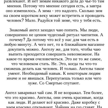
развлекают. И нет зимам никакого дела до чье-то там
мнения. Потому что мнение сегодня есть, а завтра
оно изменилось. А зима - это надолго. Сколько зим
на своем коротком веку может встретить и проводить
человек? Мало. Радуйся той зиме, что у тебя есть.
Знакомый ангел заходил чаю попить. Мы люди,
совершенно не ценим чудесный ритуал чаепития. А
почему? Да потому что всё у нас для чая есть в
любую минуту. А чего нет, то в ближайшем магазине
докупить можно. Ангелу же, для того, чтобы чаю
выпить приходится совершить невозможное. На
какое-то время очеловечиться. Это не то же самое,
что человеком стать. Не. Это, когда ты что-то
сможешь делать как человек. И только. Ангелы такое
умеют. Необходимый навык. К некоторым людям
иначе и не явишься. Перепугаешь только или чего
хуже. Со Смертью спутают.
Ангел заваривал чай сам. Я не возражал. Тем более,
что это красиво. Ангелы, они очень красивые, когда
как люди. И делают всё красиво. Даже коробку с
чаем красиво открывают. Чайник на газ ставят. На