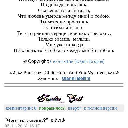
И однажды войдешь,
Скажешь, глядя в глаза,
Что любовь умерла между мной и тобою.
Ты меня не простишь
За стихи и слова,
Те, что ранили сердце твое как стрелою…
Только знаешь, малыш,
Мне уже никогда
Не забыть то, что было между мной и тобою.
© Copyright:
Сказоч-Ник (Юрий Егоров)
♫♪♫♪ В плеере - Chris Rea - And You My Love
♫♪♫♪
Художник -
Gianni Bellini
комментарии: 0
понравилось!
вверх^
к полной версии
"Чего ты ждёшь?" ♫♪♫♪
06-11-2018 16:17