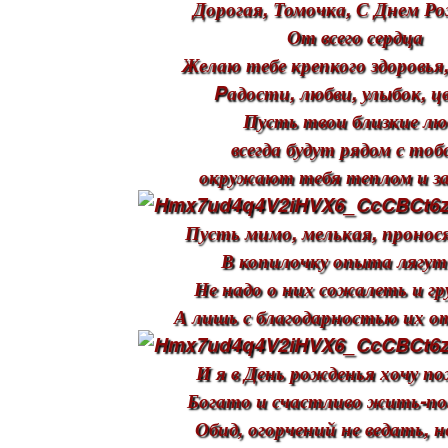
Дорогая, Томочка, С Днем Р
От всего сердца
Желаю тебе крепкого здоровья,
Pадости, любви, улыбок, ц
Пусть твои близкие лю
всегда будут рядом с тоб
окружают тебя теплом и з
Пусть мимо, мелькая, пронос
В копилочку опыта лягут
Не надо о них сожалеть и г
А лишь с благодарностью их о
И я в День рожденья хочу п
Богато и счастливо жить-п
Обид, огорчений не ведать, н