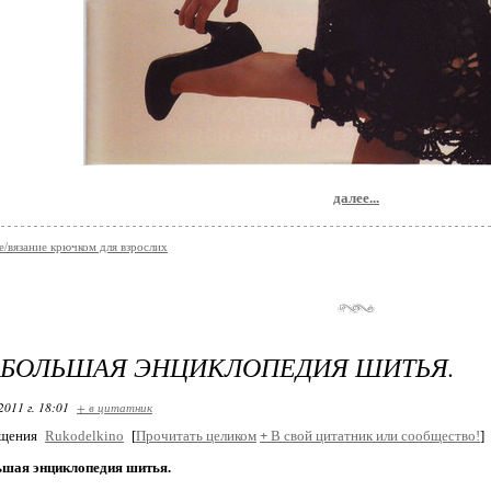
далее...
е/вязание крючком для взрослих
 БОЛЬШАЯ ЭНЦИКЛОПЕДИЯ ШИТЬЯ.
2011 г. 18:01
+ в цитатник
бщения
Rukodelkino
[
Прочитать целиком
+
В свой цитатник или сообщество!
]
ьшая энциклопедия шитья.