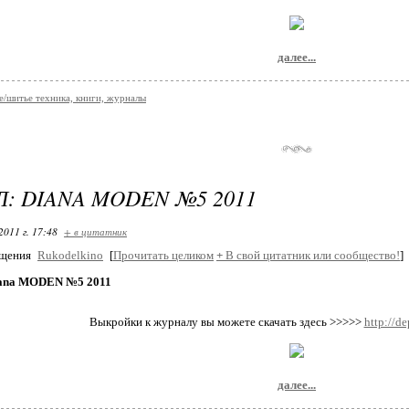
далее...
е/шитье техника, книги, журналы
: DIANA MODEN №5 2011
2011 г. 17:48
+ в цитатник
бщения
Rukodelkino
[
Прочитать целиком
+
В свой цитатник или сообщество!
]
iana MODEN №5 2011
Выкройки к журналу вы можете скачать здесь >>>>>
http://de
далее...