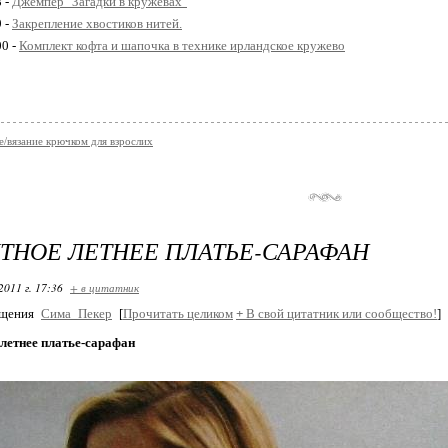
8 -
Джемпер "Загадки в кружевах"
9 -
Закрепление хвостиков нитей.
00 -
Комплект кофта и шапочка в технике ирландское кружево
е/вязание крючком для взрослих
ТНОЕ ЛЕТНЕЕ ПЛАТЬЕ-САРАФАН
2011 г. 17:36
+ в цитатник
бщения
Сима_Пекер
[
Прочитать целиком
+
В свой цитатник или сообщество!
]
летнее платье-сарафан