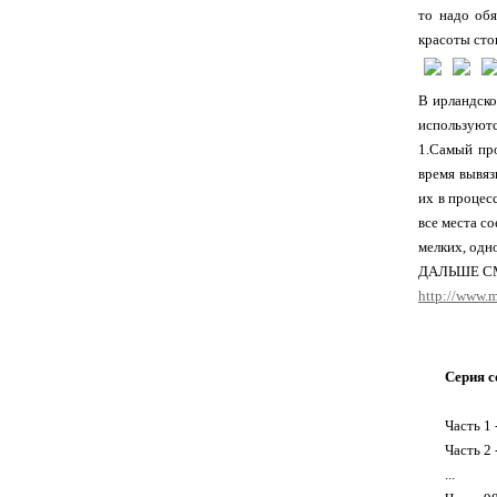
то надо обя
красоты стои
В ирландско
используютс
1.Самый про
время вывяз
их в процес
все места с
мелких, одн
ДАЛЬШЕ С
http://www.m
Серия с
Часть 1 
Часть 2 
...