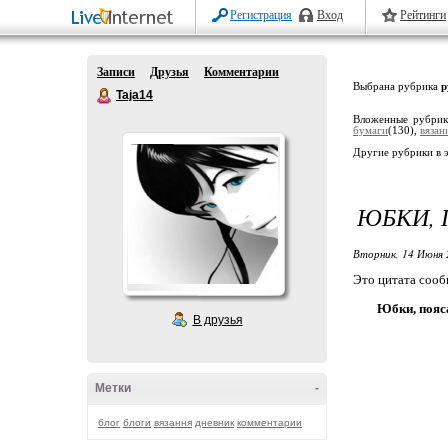
Регистрация
Вход
Рейтинги
Записи
Друзья
Комментарии
Выбрана рубрика
р
Taja14
Вложенные рубри
бумаги
(130),
вязан
Другие рубрики в 
ЮБКИ, 
Вторник, 14 Июня 
Это цитата соо
Юбки, пояса
В друзья
Метки
-
блог
блоги
вязання
дневник
комментарии