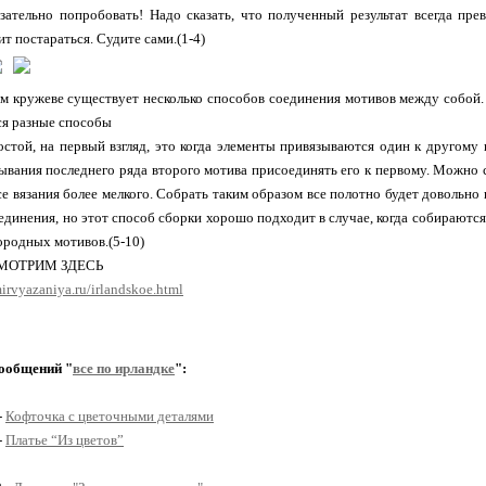
зательно попробовать! Надо сказать, что полученный результат всегда пре
т постараться. Судите сами.(1-4)
м кружеве существует несколько способов соединения мотивов между собой.
я разные способы
стой, на первый взгляд, это когда элементы привязываются один к другому 
ывания последнего ряда второго мотива присоединять его к первому. Можно 
се вязания более мелкого. Собрать таким образом все полотно будет довольно
оединения, но этот способ сборки хорошо подходит в случае, когда собираютс
ородных мотивов.(5-10)
МОТРИМ ЗДЕСЬ
irvyazaniya.ru/irlandskoe.html
ообщений "
все по ирландке
":
-
Кофточка с цветочными деталями
-
Платье “Из цветов”