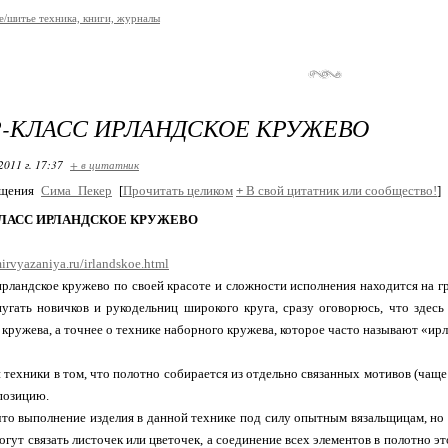
е/шитье техника, книги, журналы
-КЛАСС ИРЛАНДСКОЕ КРУЖЕВО
2011 г. 17:37
+ в цитатник
бщения
Сима_Пекер
[
Прочитать целиком
+
В свой цитатник или сообщество!
]
ЛАСС ИРЛАНДСКОЕ КРУЖЕВО
irvyazaniya.ru/irlandskoe.html
рландское кружево по своей красоте и сложности исполнения находится на гр
угать новичков и рукодельниц широкого круга, сразу оговорюсь, что здесь 
 кружева, а точнее о технике наборного кружева, которое часто называют «ир
 техники в том, что полотно собирается из отдельно связанных мотивов (чаще
позицию.
что выполнение изделия в данной технике под силу опытным вязальщицам, но я
огут связать листочек или цветочек, а соединение всех элементов в полотно это