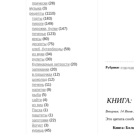
прически
(28)
музыка
(3)
рецепты
(1110)
торты
(183)
пироги
(149)
пирожки, булки
(147)
печенье
(123)
кексы
(80)
десерты
(75)
хлеб, бутерброды
(59)
из муки
(34)
рулеты
(30)
Кулинарные хитрости
(20)
Рубрики:
рукодели
запеканки
(20)
в горшочках
(12)
шоколад
(12)
печень
(11)
напитки
(9)
рыба
(5)
КНИГА:
сайти
(4)
из яиц
(3)
Пасха
(1)
Вторник, 14 Июня 
паштеты
(1)
Это цитата соо
заготовки
(22)
йогурт
(3)
Книга: Бол
курица
(45)