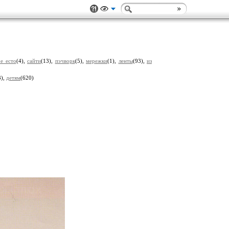
е есто
(4),
сайти
(13),
пэчворк
(5),
мережки
(1),
ленты
(93),
из
3),
детям
(620)