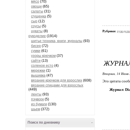
мясо
(70)
овощи
(65)
салаты
(31)
сгущенка
(5)
сыр
(12)
соусы
(5)
цукаты
(8)
Рубрики:
рукодели
рукоделие
(1914)
шитье техника, книги, журналы
(93)
бисер
(72)
сумки
(61)
узоры крючком
(37)
ЖУРНАЛ
сайти
(13)
соленое есто
(4)
мережки
(1)
Вторник, 14 Июня 
вышивка
(47)
вязание крючком для взрослих
(608)
Это цитата соо
вязание спицами для взрослых
(449)
Журнал: D
ленты
(93)
пэчворк
(5)
из бумаги
(130)
шьем
(372)
Поиск по дневнику
-