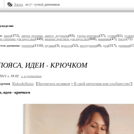
Авось
из (+ сутки) дневников
укоделие
.
ки:
шьем
(372),
шитье техника, книги, журналы
(93),
узоры крючком
(37),
сумки
(61),
солено
ие спицами для взрослых
(449),
вязание крючком для взрослих
(608),
вышивка
(47),
бисер
(72)
этом дневнике:
рецепты
(1110),
музыка
(3),
красота
(52),
инструкции
(8),
дом
(317),
дневник
(1
ПОЯСА, ИДЕИ - КРЮЧКОМ
2011 г. 18:02
+ в цитатник
бщения
Rukodelkino
[
Прочитать целиком
+
В свой цитатник или сообщество!
]
, идеи - крючком