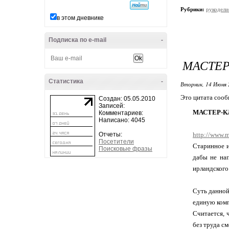
Рубрики:
рукодели
в этом дневнике
Подписка по e-mail
-
МАСТЕР
Статистика
-
Вторник, 14 Июня 
Это цитата соо
Создан: 05.05.2010
Записей:
МАСТЕР-К
Комментариев:
Написано: 4045
Отчеты:
http://www.m
Посетители
Старинное и
Поисковые фразы
дабы не нап
ирландского
Суть данной
единую ком
Считается, 
без труда см