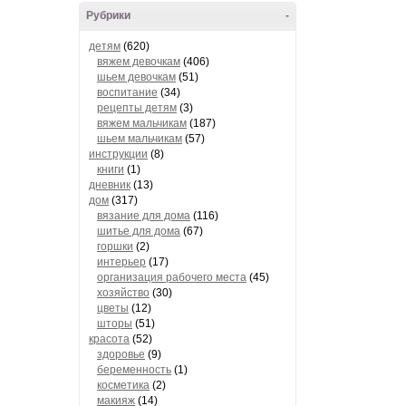
Рубрики
-
детям
(620)
вяжем девочкам
(406)
шьем девочкам
(51)
воспитание
(34)
рецепты детям
(3)
вяжем мальчикам
(187)
шьем мальчикам
(57)
инструкции
(8)
книги
(1)
дневник
(13)
дом
(317)
вязание для дома
(116)
шитье для дома
(67)
горшки
(2)
интерьер
(17)
организация рабочего места
(45)
хозяйство
(30)
цветы
(12)
шторы
(51)
красота
(52)
здоровье
(9)
беременность
(1)
косметика
(2)
макияж
(14)