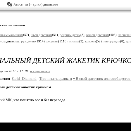
Авось
из (+ сутки) дневников
яжем мальчикам
.
:
шьем мальчикам
(57),
шьем девочкам
(51),
рецепты детям
(3),
вяжем девочкам
(406),
воспита
этом дневнике:
рукоделие
(1914),
рецепты
(1110),
музыка
(3),
красота
(52),
инструкции
(8),
до
НАЛЬНЫЙ ДЕТСКИЙ ЖАКЕТИК КРЮЧК
густа 2011 г. 12:19
+ в цитатник
бщения
Gold_Diamond
[
Прочитать целиком
+
В свой цитатник или сообщество
ый детский жакетик крючком
ий МК, что понятно все и без перевода