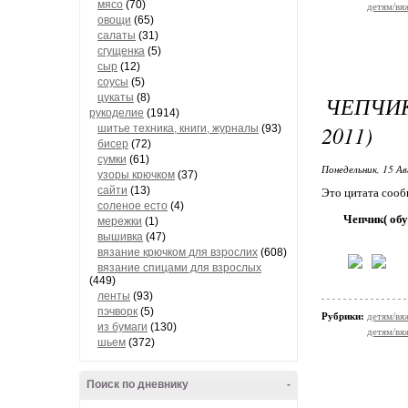
мясо
(70)
детям/вя
овощи
(65)
салаты
(31)
сгущенка
(5)
сыр
(12)
соусы
(5)
цукаты
(8)
ЧЕПЧИ
рукоделие
(1914)
2011)
шитье техника, книги, журналы
(93)
бисер
(72)
сумки
(61)
Понедельник, 15 Ав
узоры крючком
(37)
сайти
(13)
Это цитата соо
соленое есто
(4)
Чепчик( об
мережки
(1)
вышивка
(47)
вязание крючком для взрослих
(608)
вязание спицами для взрослых
(449)
ленты
(93)
пэчворк
(5)
Рубрики:
детям/вя
из бумаги
(130)
детям/вя
шьем
(372)
Поиск по дневнику
-