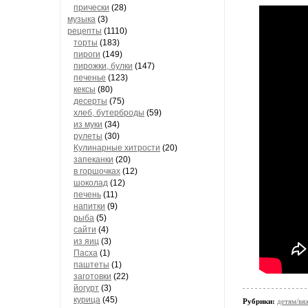
прически
(28)
музыка
(3)
рецепты
(1110)
торты
(183)
пироги
(149)
пирожки, булки
(147)
печенье
(123)
кексы
(80)
десерты
(75)
хлеб, бутерброды
(59)
из муки
(34)
рулеты
(30)
Кулинарные хитрости
(20)
запеканки
(20)
в горшочках
(12)
шоколад
(12)
печень
(11)
напитки
(9)
рыба
(5)
сайти
(4)
из яиц
(3)
Пасха
(1)
паштеты
(1)
заготовки
(22)
йогурт
(3)
курица
(45)
Рубрики:
детям/вя