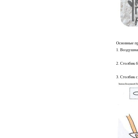
Основные пр
1. Воздушная
2. Столбик 
3. Столбик 