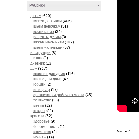
Рубрики
-
детям
(620)
вяжем девочкам
(406)
шьем девочкам
(51)
воспитание
(34)
рецепты детям
(3)
вяжем мальчикам
(187)
шьем мальчикам
(57)
инструкции
(8)
книги
(1)
дневник
(13)
дом
(317)
вязание для дома
(116)
шитье для дома
(67)
горшки
(2)
интерьер
(17)
организация рабочего места
(45)
хозяйство
(30)
цветы
(12)
шторы
(51)
красота
(52)
здоровье
(9)
беременность
(1)
Часть 2
косметика
(2)
макияж
(14)