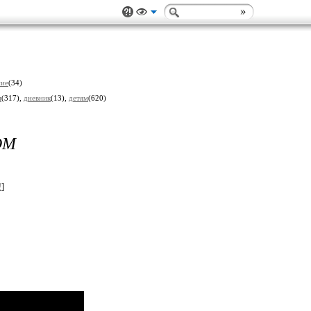
ние
(34)
м
(317),
дневник
(13),
детям
(620)
ОМ
!
]