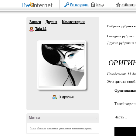
Регистрация
Вход
Рейтинги
Записи
Друзья
Комментарии
Выбрана рубрика
в
Taja14
Соседние рубрики
Другие рубрики в 
ОРИГИ
Понедельник, 15 Ав
Это цитата соо
Оригинальн
В друзья
Такой хорош
Часть 1
Метки
-
блог
блоги
вязання
дневник
комментарии