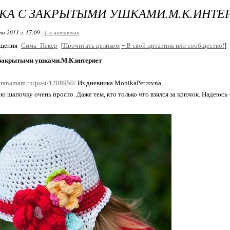
А С ЗАКРЫТЫМИ УШКАМИ.М.К.ИНТЕ
та 2011 г. 17:09
+ в цитатник
бщения
Сима_Пекер
[
Прочитать целиком
+
В свой цитатник или сообщество!
]
закрытыми ушками.М.К.интернет
stranamam.ru/post/1208950/
Из дневника MonikaPetrovna
ю шапочку очень просто. Даже тем, кто только что взялся за крючок. Надеюсь -