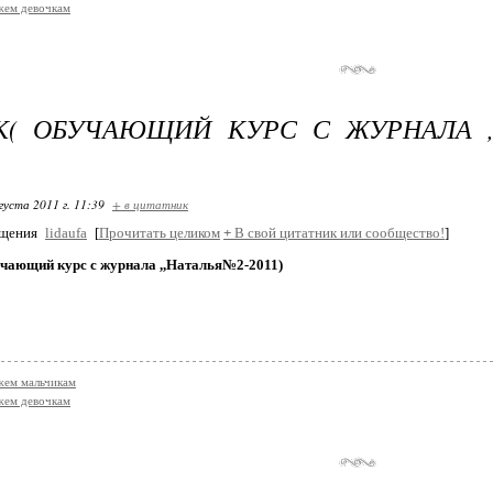
жем девочкам
К( ОБУЧАЮЩИЙ КУРС С ЖУРНАЛА ,
густа 2011 г. 11:39
+ в цитатник
бщения
lidaufa
[
Прочитать целиком
+
В свой цитатник или сообщество!
]
учающий курс с журнала ,,Наталья№2-2011)
жем мальчикам
жем девочкам