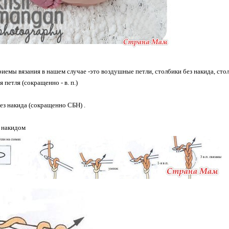
иемы вязания в нашем случае -это воздушные петли, столбики без накида, сто
 петля (сокращенно - в. п.)
без накида (сокращенно СБН) .
с накидом