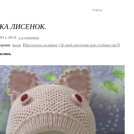
КА ЛИСЕНОК.
11 г. 14:31
+ в цитатник
бщения
мони
[
Прочитать целиком
+
В свой цитатник или сообщество!
]
сенок.