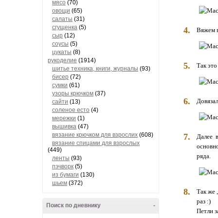
мясо
(70)
овощи
(65)
салаты
(31)
сгущенка
(5)
4.
Вяжем 
сыр
(12)
соусы
(5)
цукаты
(8)
рукоделие
(1914)
5.
Так это
шитье техника, книги, журналы
(93)
бисер
(72)
сумки
(61)
узоры крючком
(37)
6.
Довязал
сайти
(13)
соленое есто
(4)
мережки
(1)
вышивка
(47)
вязание крючком для взрослих
(608)
7.
Далее 
вязание спицами для взрослых
основно
(449)
ряда.
ленты
(93)
пэчворк
(5)
из бумаги
(130)
шьем
(372)
8.
Так же 
раз :)
Поиск по дневнику
-
Петли з