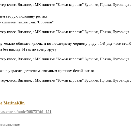
ем вторую половину ротика.
 сшиваем так же , как "Собачки".
 можно обвязать крючком по последнему черному ряду : 1-й ряд - все столби
а без накида. И так по всему кругу.
жно украсит цветочком, связаным крючком белой нитью.
г MarinaKlin
amasterov.ru/node/56875?tid=451
жем мальчикам