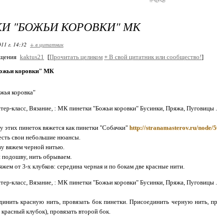
И "БОЖЬИ КОРОВКИ" МК
11 г. 14:32
+ в цитатник
бщения
kaktus21
[
Прочитать целиком
+
В свой цитатник или сообщество!
]
ожьи коровки" МК
жья коровка"
у этих пинеток вяжется как пинетки "Собачки"
http://stranamasterov.ru/node/
есть свои небольшие нюансы.
у вяжем черной нитью.
 подошву, нить обрываем.
яжем от 3-х клубков: середина черная и по бокам две красные нити.
динить красную нить, провязать бок пинетки. Присоединить черную нить, п
 красный клубок), провязать второй бок.