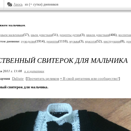
Авось
из (+ сутки) дневников
яжем мальчикам
.
:
шьем мальчикам
(57),
шьем девочкам
(51),
рецепты детям
(3),
вяжем девочкам
(406),
воспита
этом дневнике:
рукоделие
(1914),
рецепты
(1110),
музыка
(3),
красота
(52),
инструкции
(8),
до
ТВЕННЫЙ СВИТЕРОК ДЛЯ МАЛЬЧИКА
я 2011 г. 13:08
+ в цитатник
бщения
Daliute
[
Прочитать целиком
+
В свой цитатник или сообщество!
]
ный свитерок для мальчика.