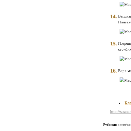
14.
Вышива
Пинетку
15.
Подошву
столбик
16.
Верх мо
Бло
http://stran
Рубрики:
детям/вя