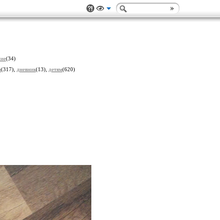
ние
(34)
м
(317),
дневник
(13),
детям
(620)