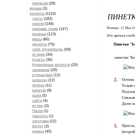
прически
(28)
музыка
(3)
рецепты
(1110)
ПИНЕТК
торты
(183)
пироги
(149)
Четверг, 12 Мая 20
пирожки, булки
(147)
печенье
(123)
Это цитата соо
кексы
(80)
Пинетки "Б
десерты
(75)
хлеб, бутерброды
(59)
из муки
(34)
пинетки "Бо
рулеты
(30)
Кулинарные хитрости
(20)
запеканки
(20)
в горшочках
(12)
2.
Основа 
шоколад
(12)
печень
(11)
Только 
напитки
(9)
Подошв
рыба
(5)
Связали
сайти
(4)
Далее в
из яиц
(3)
Пасха
(1)
паштеты
(1)
заготовки
(22)
3.
Присое
йогурт
(3)
(второй
курица
(45)