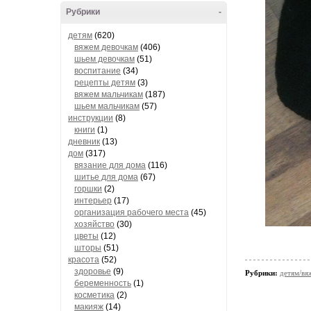
Рубрики
-
детям
(620)
вяжем девочкам
(406)
шьем девочкам
(51)
воспитание
(34)
рецепты детям
(3)
вяжем мальчикам
(187)
шьем мальчикам
(57)
инструкции
(8)
книги
(1)
дневник
(13)
дом
(317)
вязание для дома
(116)
шитье для дома
(67)
горшки
(2)
интерьер
(17)
организация рабочего места
(45)
хозяйство
(30)
цветы
(12)
шторы
(51)
красота
(52)
здоровье
(9)
Рубрики:
детям/вя
беременность
(1)
косметика
(2)
макияж
(14)