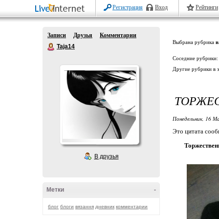
Регистрация
Вход
Рейтинги
Записи
Друзья
Комментарии
Выбрана рубрика
в
Taja14
Соседние рубрики
Другие рубрики в 
ТОРЖЕС
Понедельник, 16 Ма
Это цитата соо
Торжествен
В друзья
Метки
-
блог
блоги
вязання
дневник
комментарии