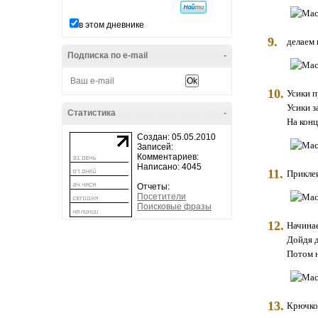
в этом дневнике
9.
делаем 
Подписка по e-mail
-
10.
Усики п
Усики з
Статистика
-
На конц
Создан: 05.05.2010
Записей:
Комментариев:
Написано: 4045
11.
Приклеи
Отчеты:
Посетители
Поисковые фразы
12.
Начина
Дойдя д
Потом н
13.
Крючком