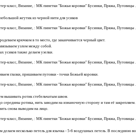
небольшой жгутик из черной нити для усиков
родеваем крючком в то место, где заканчивается черный цвет.
авязываем узлом между собой.
ах усиков также делаем узелки.
ваем глазки, пришиваем пуговки - точки Божьей коровки.
ем вышивать ротик стебельчатым швом.
о середины ротика, нить заводим на изнаночную сторону и там её закрепляем.
ить снова выводим на лицо.
 делаем несколько петель для язычка - 5-6 воздушных петель. В последнюю во