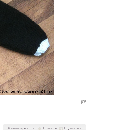
Комментарии
(
0
)
Нравится
Поделиться