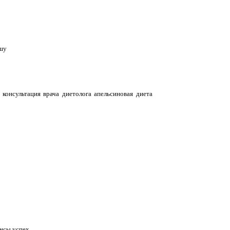
ышу
консультация врача диетолога апельсиновая диета
ансы успех