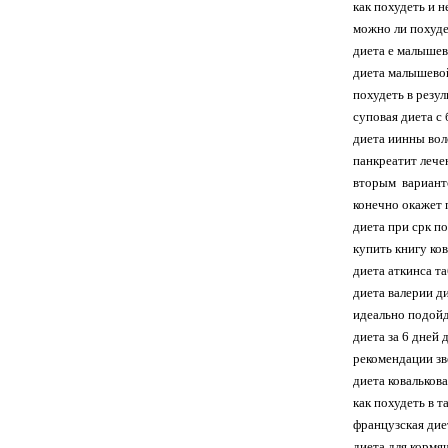
как похудеть и 
можно ли похуде
диета е малышев
диета малышевой
похудеть в резу
суповая диета с
диета иинны вол
панкреатит лече
вторым вариант
конечно окажет 
диета при срк по
купить книгу ко
диета аткинса т
диета валерии д
идеально подойд
диета за 6 дней
рекомендации зв
диета ковальков
как похудеть в т
французская дие
диета для кормя