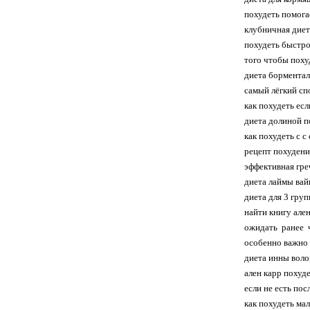
похудеть помога
клубничная диет
похудеть быстро
того чтобы поху
диета борментал
самый лёгкий сп
как похудеть есл
диета долиной п
как похудеть с с
рецепт похудени
эффективная гре
диета лаймы вай
диета для 3 груп
найти книгу ален
ожидать ранее 
особенно важно 
диета инны воло
ален карр похуд
если не есть по
как похудеть ма