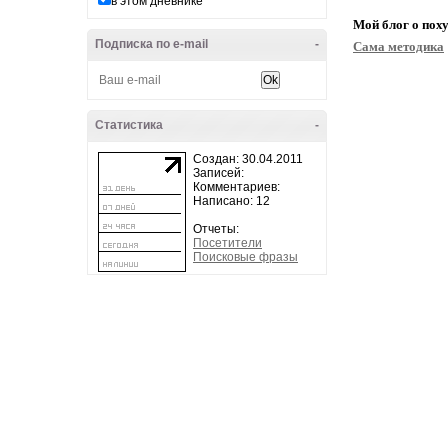
в этом дневнике
Мой блог о поху
Подписка по e-mail
-
Сама методика
Статистика
-
Создан: 30.04.2011
Записей:
Комментариев:
Написано: 12
Отчеты:
Посетители
Поисковые фразы