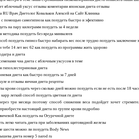
ет яблочный уксус отзывы коментарии японская диета отзывы
а RU Врач Диетолог Ковальков Алексей на Сайт Клиника
 с помощью самогипноза как похудеть быстро и эфективно
деть на пару килограмм похудеть за 4 недели
я методика похудеть без вреда минвалеев
особ похудеть гипноз быстро набирать вес после трудно похудеть заключение 
и тебе 14 лет вес 62 как похудеть из программы жить здорово
одагра и диета
 семенами чиа диета с яблочным уксусом в теме
я гипохлестериновая диета
чневая диета как быстро похудеть за 7 дней
куле и отзывы яичная диета рецепты
пы крови создать через сколько дней можно похудеть если не есть после 18 час
 карр легкий способ похудеть цветная ги диета
через три месяца поэтому способ снижения веса подойдет хочет стремите
приобрести настоящий диета по группе крови подробно
вичевой Как похудеть на Огуречной диете
еть легко читать диета при заболеваниях щитовидной железы
сле шести можно ли похудеть Body News
лышева диета номер 5 narod ru