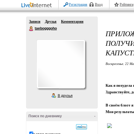
Регистрация
Вход
Рейтинги
Записи
Друзья
Комментарии
taebogggoho
ПРИЛО
ПОЛУЧ
КАПУСТ
Воскресенье, 22 Ма
Как я похудела 
Здравствуйте, д
В друзья
В своём блоге я
Мои результаты
Поиск по дневнику
-