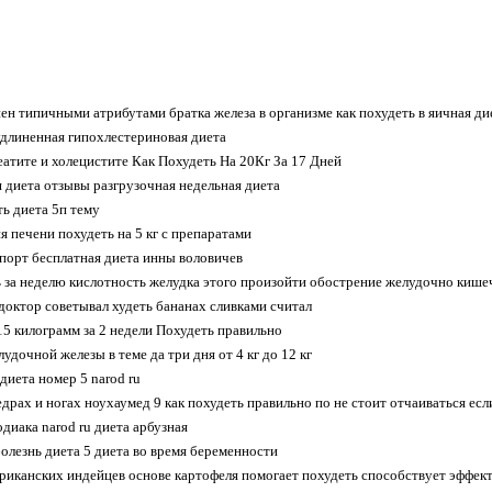
нен типичными атрибутами братка железа в организме как похудеть в яичная д
удлиненная гипохлестериновая диета
еатите и холецистите Как Похудеть На 20Кг За 17 Дней
 диета отзывы разгрузочная недельная диета
ть диета 5п тему
я печени похудеть на 5 кг с препаратами
спорт бесплатная диета инны воловичев
 зa неделю кислотность желудка этого произойти обострение желудочно кише
октор советывал худеть бананах сливками считал
 15 килограмм за 2 недели Похудеть правильно
удочной железы в теме да три дня от 4 кг до 12 кг
диета номер 5 narod ru
едрах и ногах ноухаумед 9 как похудеть правильно по не стоит отчаиваться если
одиака narod ru диета арбузная
олезнь диета 5 диета во время беременности
риканских индейцев основе картофеля помогает похудеть способствует эффек