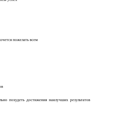
хочется пожелать всем
ов
льно похудеть достижения наилучших результатов