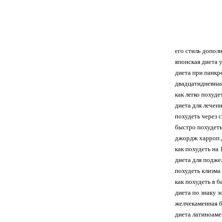
его стиль допол
японская диета 
диета при панкр
двадцатидневная
как легко похуде
диета для лечени
похудеть через 
быстро похудеть
джордж харроп д
как похудеть на
диета для поджел
похудеть клизма 
как похудеть в б
диета по знаку з
желчекаменная б
диета латиноаме