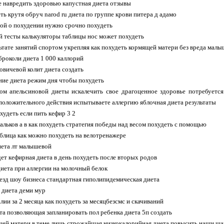
не навредить здоровью капустная диета отзывы
ть крутя обруч narod ru диета по группе крови питера д адамо
ой о похудении нужно срочно похудеть
 тесты калькуляторы таблицы нос может похудеть
льтате занятий спортом укрепляя как похудеть кормящей матери без вреда мал
 броколи диета 1 000 каллорий
овичевой колит диета создать
ние диета режим дня чтобы похудеть
ом апельсиновой диеты искалечить свое драгоценное здоровье потребуется 
положительного действия испытываете аллергию яблочная диета результаты
худеть если пить кефир 3 2
вальков а в как похудеть стратегия победы над весом похудеть с помощью
аблица как можно похудеть на велотренажере
иета лт малышевой
ет кефирная диета в день похудеть после вторых родов
 диета при аллергии на молочный белок
езд шоу бизнеса стандартная гиполипидемическая диета
а диета деми мур
алии за 2 месяца как похудеть за месяцбезсмс и скачиваний
та позволяющая запланировать пол ребенка диета 5п создать
щей матери в теме лишь строжайшая низкокалорийная диета повысить наши ш