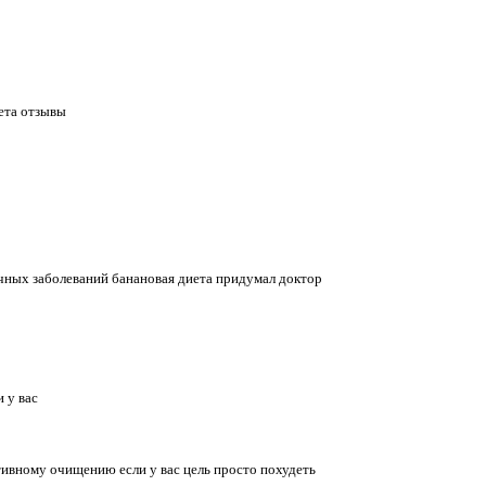
иета отзывы
чных заболеваний банановая диета придумал доктор
 у вас
тивному очищению если у вас цель просто похудеть