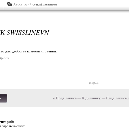
Авось
из (+ сутки) дневников
К SWISSLINEVN
то для удобства комментирования.
щение
« Пред. запись
—
К дневнику
—
След. запись 
ь
ентарий:
 пароль на сайте: