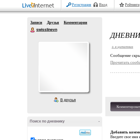
Регистрация
Вход
Рейтинги
Записи
Друзья
Комментарии
swisslinevn
ДНЕВНИ
+ в цитатник
Cообщение скры
Прочитать сооб
В друзья
Комментироват
Поиск по дневнику
-
Добавить комм
Введите свое имя и