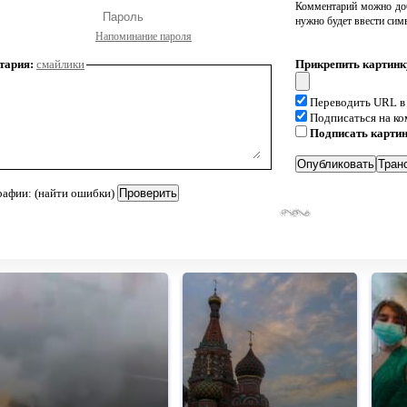
Комментарий можно доб
нужно будет ввести сим
Напоминание пароля
тария:
смайлики
Прикрепить картинк
Переводить URL в
Подписаться на к
Подписать карти
рафии: (найти ошибки)