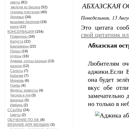
цветы
(81)
АБХАЗСКАЯ О
мелочи из бисера
(52)
техника плетения
(40)
Понедельник, 13 Авгу
Деревья
(34)
вышивка бисером
(19)
Это цитата со
книги
(12)
КОНСЕРВАЦИЯ
(154)
свой цитатник и
Помидоры
(34)
Капуста
(22)
Абхазская ос
Баклажаны
(22)
Перец
(19)
огурцы
(16)
Аджика, соусы разные
(13)
Любителям оч
разное
(12)
аджики.Если В
Салаты
(7)
Кабачки
(7)
она будет зелё
Морковь
(6)
Грибы
(4)
вкус обе отл
Фрукты: компоты
(4)
замечательно 
Чеснок и лук
(3)
варенье
(3)
но только в н
Имбирь
(2)
ССЫЛКи
(24)
Цветы
(2)
ОБУЧЕНИЕ ПО ХФ.
(8)
ВЯЗАНИЕ ДЛЯ ЖЕНЩИН
(3)