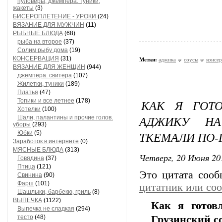
пуловеры, джемпера, туники,
жакеты
(3)
БИСЕРОПЛЕТЕНИЕ - УРОКИ
(24)
ВЯЗАНИЕ ДЛЯ МУЖЧИН
(11)
РЫБНЫЕ БЛЮДА
(68)
рыба на второе
(37)
Солим рыбу дома
(19)
КОНСЕРВАЦИЯ
(31)
Метки:
аджика
соусы
консе
ВЯЗАНИЕ ДЛЯ ЖЕНЩИН
(944)
джемпера. свитера
(107)
Жилетки, туники
(189)
Платья
(47)
Топики и все летнее
(178)
КАК Я ГОТ
Хотелки
(100)
АДЖИКУ НА
Шали, палантины и прочие голов.
уборы
(293)
ТКЕМАЛИ ПО-
Юбки
(5)
Заработок в интернете
(0)
МЯСНЫЕ БЛЮДА
(313)
Четверг, 20 Июня 20
Говядина
(37)
Птица
(121)
Это цитата соо
Свинина
(90)
Фарш
(101)
цитатник или со
Шашлыки, барбекю, гриль
(8)
ВЫПЕЧКА
(1122)
Как я готов
Выпечка не сладкая
(294)
тесто
(48)
Грузинский со