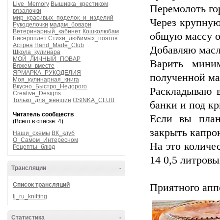
Live_Memory
Вышивка_крестиком
Перемолоть го
вязалочки
мир_красивых_поделок_и_изделий
Через крупную
Рукоделочки
мадам_бовари
Ветеринарный_кабинет
Кошколюбам
общую массу 
Бисероплет
Стихи_любимых_поэтов
Астреа
Hand_Made_Club
Добавляю масл
Школа_кулинара
МОЙ_ЛИЧНЫЙ_ПОВАР
Варить миним
Вяжем_вместе
ЯРМАРКА_РУКОДЕЛИЯ
полученной ма
Моя_кулинарная_книга
Вкусно_Быстро_Недорого
Раскладываю в
Creative_Designs
Только_для_женщин
OSINKA_CLUB
банки и под кр
Читатель сообществ
Если вы план
(Всего в списке: 4)
закрыть капро
Наши_схемы
ВК_клуб
О_Самом_Интересном
На это количес
Рецепты_блюд
14 0,5 литровы
Трансляции
-
Список трансляций
Приятного апп
lj_ru_knitting
Статистика
-