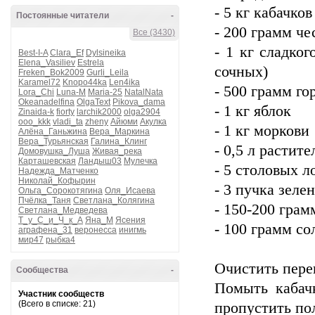
- 5 кг кабачков
Постоянные читатели
-
- 200 грамм че
Все (3430)
- 1 кг сладко
Best-I-A
Clara_Ef
Dylsineika
Elena_Vasiliev
Estrela
сочных)
Freken_Bok2009
Gurli_Leila
Karamel72
Knopo44ka
Len4ika
- 500 грамм го
Lora_Chi
Luna-M
Maria-25
NatalNata
Okeanadelfina
OlgaText
Pikova_dama
- 1 кг яблок
Zinaida-k
fiorty
larchik2000
olga2904
ooo_kkk
vladi_ta
zheny
Айюми
Акулка
- 1 кг моркови
Алёна_Ганьжина
Вера_Маркина
Вера_Турьянская
Галина_Клинг
- 0,5 л растит
Домовушка_Луша
Живая_река
Карташевская
Ландыш03
Мулечка
- 5 столовых 
Надежда_Матченко
Николай_Кофырин
- 3 пучка зеле
Ольга_Сорокотягина
Оля_Исаева
Пчёлка_Таня
Светлана_Колягина
- 150-200 грам
Светлана_Медведева
Т_у_С_и_Ч_к_А
Яна_М
Ясения
- 100 грамм со
аграфена_31
веронесса
инигмь
мир47
рыбка4
Очистить пере
Сообщества
-
Помыть кабачк
Участник сообществ
(Всего в списке: 21)
пропустить по