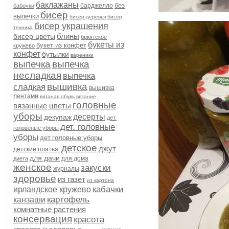
баклажаны
без
барджелло
бабочки
бисер
выпечки
бисер деревья
бисер
бисер украшения
техника
блины
бисер цветы
брюггское
букеты из
букет из конфет
кружево
конфет
бутылки
вареники
выпечка
выпечка
несладкая
выпечка
вышивка
сладкая
вышивка
лентами
вязаная обувь
вязание
головные
вязанные цветы
уборы
десерты
декупаж
дет.
дет. головные
головеные уборы
уборы
дет.головные уборы
детское
джут
детские платья.
для дачи
для дома
диета
женское
закуски
журналы
здоровье
из газет
из картона
кабачки
ирландское кружево
картофель
канзаши
комнатные растения
консервация
красота