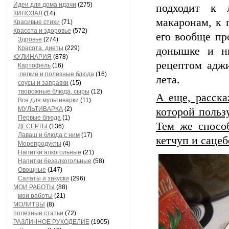
Идеи для дома идачи
(275)
подходит к 
КИНОЗАЛ
(14)
макаронам, к 
Красивые стихи
(71)
Красота и здоровье
(572)
его вообще про
Здровье
(274)
Красота, диеты
(229)
донышке и н
КУЛИНАРИЯ
(878)
рецептом аджи
Картофель
(16)
легкие и полезные блюда
(16)
лета.
соусы и заправки
(15)
творожные блюда, сыры
(12)
А еще, расска
Все для мультиварки
(11)
МУЛЬТИВАРКА
(2)
которой польз
Первые блюда
(1)
Тем же способ
ДЕСЕРТЫ
(136)
Лаваш и блюда с ним
(17)
кетчуп и сацеб
Морепродукты
(4)
Напитки алкогольные
(21)
Напитки безалкогольные
(58)
Овощные
(147)
Салаты и закуски
(296)
МОИ РАБОТЫ
(88)
мои работы
(21)
МОЛИТВЫ
(8)
полезные статьи
(72)
РАЗЛИЧНОЕ РУКОДЕЛИЕ
(1905)