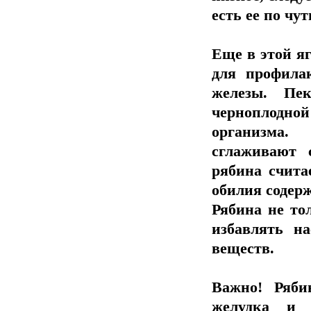
есть ее по чут
Еще в этой яг
для профила
железы. Пе
черноплод
организма.
сглаживают
рябина счита
обилия содер
Рябина не то
избавлять н
веществ.
Важно! Ряби
желудка и 