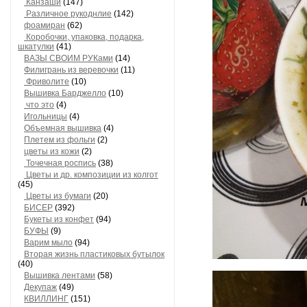
Канзаши
(147)
Различное рукоднлие
(142)
фоамиран
(62)
Коробочки, упаковка, подарка,
шкатулки
(41)
ВАЗЫ СВОИМ РУКами
(14)
Филигрань из веревочки
(11)
Фриволите
(10)
Вышивка Барджелло
(10)
что это
(4)
Игольницы
(4)
Объемная вышивка
(4)
Плетем из фольги
(2)
цветы из кожи
(2)
Точечная роспись
(38)
Цветы и др. композиции из колгот
(45)
Цветы из бумаги
(20)
БИСЕР
(392)
Букеты из конфет
(94)
БУФЫ
(9)
Варим мыло
(94)
Вторая жизнь пластиковых бутылок
(40)
Вышивка лентами
(58)
Декупаж
(49)
КВИЛЛИНГ
(151)