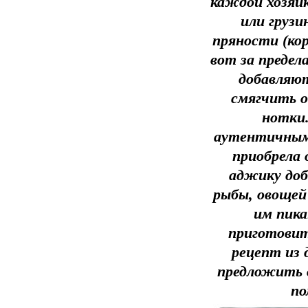
каждой хозяй
или грузи
пряности (кор
вот за предел
добавляют
смягчить о
нотки.
аутентичным,
приобрела 
аджику доб
рыбы, овощей
им пика
приготовит
рецепт из 
предложить 
по