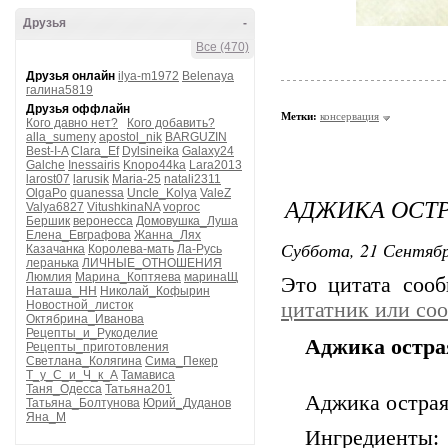
Друзья
-
Все (470)
Друзья онлайн
ilya-m1972
Belenaya
галина5819
Друзья оффлайн
Метки:
консервация
Кого давно нет?
Кого добавить?
alla_sumeny
apostol_nik
BARGUZIN
Best-I-A
Clara_Ef
Dylsineika
Galaxy24
Galche
Inessairis
Knopo44ka
Lara2013
larost07
larusik
Maria-25
natali2311
OlgaPo
quanessa
Uncle_Kolya
ValeZ
АДЖИКА ОСТР
Valya6827
VitushkinaNA
voproc
Бершик
веронесса
Домовушка_Луша
Елена_Евграфова
Жанна_Лях
Суббота, 21 Сентябр
Казачанка
Королева-мать
Ла-Русь
леранька
ЛИЧНЫЕ_ОТНОШЕНИЯ
Люмлия
Марина_Коптяева
маринаЩ
Это цитата соо
Наташа_НН
Николай_Кофырин
Новостной_листок
цитатник или со
Октябрина_Иванова
Рецепты_и_Рукоделие
Аджика остра
Рецепты_приготовления
Светлана_Колягина
Сима_Пекер
Т_у_С_и_Ч_к_А
Тамависа
Таня_Одесса
Татьяна201
Аджика острая
Татьяна_Болтунова
Юрий_Дуданов
Яна_М
Ингредиенты: