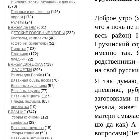
ВЫпечка, торты, украшения для них
(570)
Печенье и пироженое
(146)
Доброе утро (
пироги
(173)
Рулеты
(24)
что я ночь не 
ВЯЖЕМ ДЕТЯМ
(691)
ДЕТСКИЕ ГОЛОВНЫЕ УБОРЫ
(232)
весь район) 
Костюмы, комплекты
(40)
Грузинский со
кофточки, жилеточки
(52)
Пинетки
(103)
именно так. 
Платьица
(172)
пледики
(22)
родственники 
ВЯЖЕМ ДЛЯ ДОМА
(719)
на свой русски
САЛФЕТКИ
(296)
Вяжем для Барби
(13)
Я так думаю,
Вязанная обувь, носки
(70)
Вязанные сувениры
(97)
дневнике, ру
Вязанные сумки
(77)
Вязанные цветы
(127)
заготовками 
Пледы. подушки,
(65)
уехала, живет
прихватки
(10)
ВЯЗАНИЕ
(747)
матери смылас
Узоры крючком
(112)
салфетки
(28)
шо да как) А 
Брюггское кружево
(15)
вопросами) Теп
Узоры спицами
(53)
Вязанные игрушки
(18)