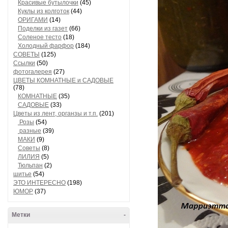
Красивые бутылочки
(45)
Куклы из колготок
(44)
ОРИГАМИ
(14)
Поделки из газет
(66)
Соленое тесто
(18)
Холодный фарфор
(184)
СОВЕТЫ
(125)
Ссылки
(50)
фотогалерея
(27)
ЦВЕТЫ КОМНАТНЫЕ и САДОВЫЕ
(78)
КОМНАТНЫЕ
(35)
САДОВЫЕ
(33)
Цветы из лент, органзы и т.п.
(201)
Розы
(54)
разные
(39)
МАКИ
(9)
Советы
(8)
ЛИЛИЯ
(5)
Тюльпан
(2)
шитье
(54)
ЭТО ИНТЕРЕСНО
(198)
ЮМОР
(37)
Метки
-