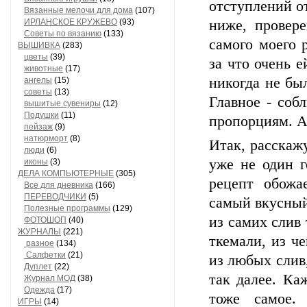
отступлений от
Вязанные мелочи для дома
(107)
ИРЛАНСКОЕ КРУЖЕВО
(93)
ниже, провер
Советы по вязанию
(133)
самого моего 
ВЫШИВКА
(283)
цветы
(39)
за что очень е
животные
(17)
никогда не был
ангелы
(15)
советы
(13)
Главное - соб
вышитые сувениры
(12)
Подушки
(11)
пропорциям. А
пейзаж
(9)
натюрморт
(8)
Итак, расскажу
люди
(6)
уже не один г
иконы
(3)
ДЕЛА КОМПЬЮТЕРНЫЕ
(305)
рецепт обожа
Все для дневника
(166)
ПЕРЕВОДЧИКИ
(5)
самый вкусный
Полезные программы
(129)
из самих слив 
ФОТОШОП
(40)
ЖУРНАЛЫ
(221)
ткемали, из че
разное
(134)
Салфетки
(21)
из любых слив,
Дуплет
(22)
так далее. Ка
Журнал МОД
(38)
Одежда
(17)
тоже самое. 
ИГРЫ
(14)