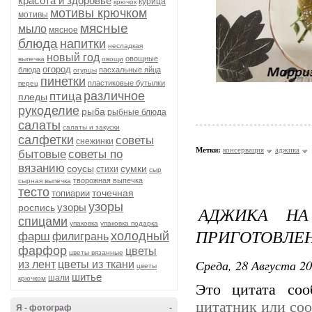
красота и здоровье
курица
крючок
мотивы крючком
мотивы
мясные
мыло
мясное
блюда
напитки
несладкая
новый год
овощные
выпечка
овощи
огород
блюда
пасхальные яйца
огурцы
пинетки
пластиковые бутылки
перец
различное
птица
пледы
рукоделие
рыба
рыбные блюда
салаты
салаты и закуски
салфетки
советы
снежинки
Метки:
консервация
аджика
бытовые
советы по
вязанию
соусы
сумки
стихи
сыр
творожная выпечка
сырная выпечка
тесто
точечная
топиарии
узоры
узоры
роспись
АДЖИКА НА
спицами
упаковка
упаковка подарка
ПРИГОТОВЛЕН
холодный
фарш
филигрань
фарфор
цветы
цветы вязанные
Среда, 28 Августа 20
из лент
цветы из ткани
цветы
шитье
шали
крючком
Это цитата со
цитатник или со
Я - фотограф
-