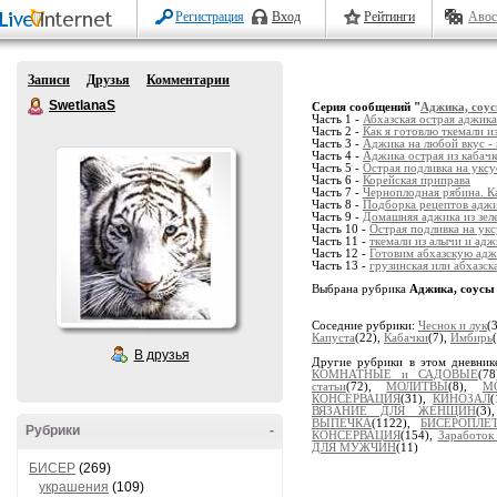
Регистрация
Вход
Рейтинги
Авос
Записи
Друзья
Комментарии
SwetlanaS
Серия сообщений "
Аджика, соу
Часть 1 -
Абхазская острая аджика
Часть 2 -
Как я готовлю ткемали и
Часть 3 -
Аджика на любой вкус -
Часть 4 -
Аджика острая из кабачк
Часть 5 -
Острая подливка на уксу
Часть 6 -
Корейская приправа
Часть 7 -
Черноплодная рябина. К
Часть 8 -
Подборка рецептов аджик
Часть 9 -
Домашняя аджика из зе
Часть 10 -
Острая подливка на укс
Часть 11 -
ткемали из алычи и адж
Часть 12 -
Готовим абхазскую ад
Часть 13 -
грузинская или абхазск
Выбрана рубрика
Аджика, соусы
Соседние рубрики:
Чеснок и лук
(
Капуста
(22),
Кабачки
(7),
Имбирь
В друзья
Другие рубрики в этом дневник
КОМНАТНЫЕ и САДОВЫЕ
(7
статьи
(72),
МОЛИТВЫ
(8),
М
КОНСЕРВАЦИЯ
(31),
КИНОЗАЛ
ВЯЗАНИЕ ДЛЯ ЖЕНЩИН
(3
ВЫПЕЧКА
(1122),
БИСЕРОПЛ
Рубрики
-
КОНСЕРВАЦИЯ
(154),
Заработок
ДЛЯ МУЖЧИН
(11)
БИСЕР
(269)
украшения
(109)