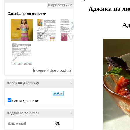
К приложению
Аджика на лю
Сарафан для девочки
Ад
В серии 4 фотографий
Поиск по дневнику
-
в этом дневнике
Подписка по e-mail
-