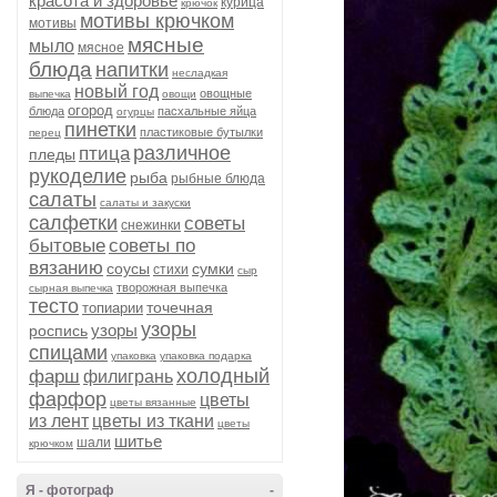
красота и здоровье
курица
крючок
мотивы крючком
мотивы
мясные
мыло
мясное
блюда
напитки
несладкая
новый год
овощные
выпечка
овощи
огород
блюда
пасхальные яйца
огурцы
пинетки
пластиковые бутылки
перец
различное
птица
пледы
рукоделие
рыба
рыбные блюда
салаты
салаты и закуски
салфетки
советы
снежинки
бытовые
советы по
вязанию
соусы
сумки
стихи
сыр
творожная выпечка
сырная выпечка
тесто
точечная
топиарии
узоры
узоры
роспись
спицами
упаковка
упаковка подарка
холодный
фарш
филигрань
фарфор
цветы
цветы вязанные
из лент
цветы из ткани
цветы
шитье
шали
крючком
Я - фотограф
-