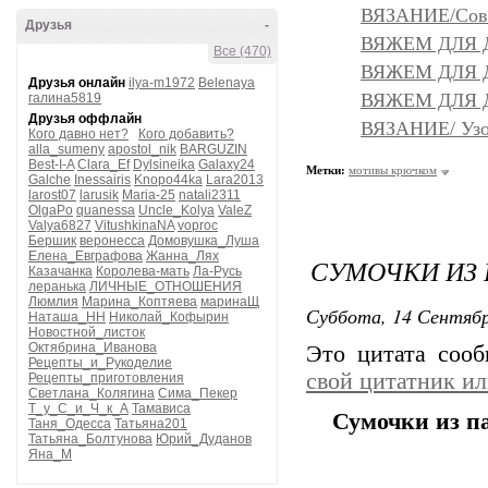
ВЯЗАНИЕ/Сове
Друзья
-
ВЯЖЕМ ДЛЯ Д
Все (470)
ВЯЖЕМ ДЛЯ ДО
Друзья онлайн
ilya-m1972
Belenaya
ВЯЖЕМ ДЛЯ Д
галина5819
Друзья оффлайн
ВЯЗАНИЕ/ Узо
Кого давно нет?
Кого добавить?
alla_sumeny
apostol_nik
BARGUZIN
Best-I-A
Clara_Ef
Dylsineika
Galaxy24
Метки:
мотивы крючком
Galche
Inessairis
Knopo44ka
Lara2013
larost07
larusik
Maria-25
natali2311
OlgaPo
quanessa
Uncle_Kolya
ValeZ
Valya6827
VitushkinaNA
voproc
Бершик
веронесса
Домовушка_Луша
Елена_Евграфова
Жанна_Лях
СУМОЧКИ ИЗ 
Казачанка
Королева-мать
Ла-Русь
леранька
ЛИЧНЫЕ_ОТНОШЕНИЯ
Люмлия
Марина_Коптяева
маринаЩ
Суббота, 14 Сентябр
Наташа_НН
Николай_Кофырин
Новостной_листок
Октябрина_Иванова
Это цитата соо
Рецепты_и_Рукоделие
свой цитатник и
Рецепты_приготовления
Светлана_Колягина
Сима_Пекер
Т_у_С_и_Ч_к_А
Тамависа
Сумочки из па
Таня_Одесса
Татьяна201
Татьяна_Болтунова
Юрий_Дуданов
Яна_М