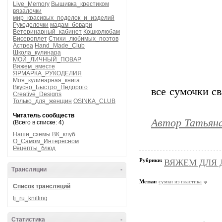
Live_Memory
Вышивка_крестиком
вязалочки
мир_красивых_поделок_и_изделий
Рукоделочки
мадам_бовари
Ветеринарный_кабинет
Кошколюбам
Бисероплет
Стихи_любимых_поэтов
Астреа
Hand_Made_Club
Школа_кулинара
МОЙ_ЛИЧНЫЙ_ПОВАР
Вяжем_вместе
ЯРМАРКА_РУКОДЕЛИЯ
Моя_кулинарная_книга
Вкусно_Быстро_Недорого
все сумочки св
Creative_Designs
Только_для_женщин
OSINKA_CLUB
Читатель сообществ
Автор Татьян
(Всего в списке: 4)
Наши_схемы
ВК_клуб
О_Самом_Интересном
Рецепты_блюд
Рубрики:
ВЯЖЕМ ДЛЯ Д
Трансляции
-
Метки:
сумки из пластика
Список трансляций
lj_ru_knitting
Статистика
-