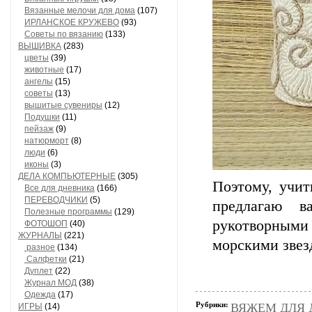
Вязанные мелочи для дома
(107)
ИРЛАНСКОЕ КРУЖЕВО
(93)
Советы по вязанию
(133)
ВЫШИВКА
(283)
цветы
(39)
животные
(17)
ангелы
(15)
советы
(13)
вышитые сувениры
(12)
Подушки
(11)
пейзаж
(9)
натюрморт
(8)
люди
(6)
иконы
(3)
ДЕЛА КОМПЬЮТЕРНЫЕ
(305)
Поэтому, учит
Все для дневника
(166)
ПЕРЕВОДЧИКИ
(5)
предлагаю в
Полезные программы
(129)
рукотворными
ФОТОШОП
(40)
ЖУРНАЛЫ
(221)
морскими звез
разное
(134)
Салфетки
(21)
Дуплет
(22)
Журнал МОД
(38)
Одежда
(17)
Рубрики:
ВЯЖЕМ ДЛЯ Д
ИГРЫ
(14)