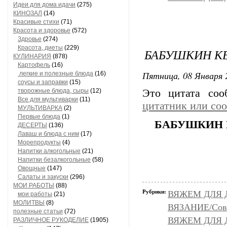
Идеи для дома идачи
(275)
КИНОЗАЛ
(14)
Красивые стихи
(71)
Красота и здоровье
(572)
Здровье
(274)
Красота, диеты
(229)
БАБУШКИН КВ
КУЛИНАРИЯ
(878)
Картофель
(16)
Пятница, 08 Января 
легкие и полезные блюда
(16)
соусы и заправки
(15)
творожные блюда, сыры
(12)
Это цитата со
Все для мультиварки
(11)
цитатник или со
МУЛЬТИВАРКА
(2)
Первые блюда
(1)
БАБУШКИН 
ДЕСЕРТЫ
(136)
Лаваш и блюда с ним
(17)
Морепродукты
(4)
Напитки алкогольные
(21)
Напитки безалкогольные
(58)
Овощные
(147)
Салаты и закуски
(296)
МОИ РАБОТЫ
(88)
Рубрики:
ВЯЖЕМ ДЛЯ Д
мои работы
(21)
МОЛИТВЫ
(8)
ВЯЗАНИЕ/Сове
полезные статьи
(72)
ВЯЖЕМ ДЛЯ Д
РАЗЛИЧНОЕ РУКОДЕЛИЕ
(1905)