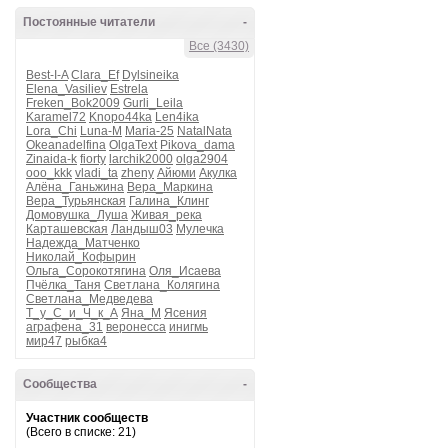
Постоянные читатели
-
Все (3430)
Best-I-A
Clara_Ef
Dylsineika
Elena_Vasiliev
Estrela
Freken_Bok2009
Gurli_Leila
Karamel72
Knopo44ka
Len4ika
Lora_Chi
Luna-M
Maria-25
NatalNata
Okeanadelfina
OlgaText
Pikova_dama
Zinaida-k
fiorty
larchik2000
olga2904
ooo_kkk
vladi_ta
zheny
Айюми
Акулка
Алёна_Ганьжина
Вера_Маркина
Вера_Турьянская
Галина_Клинг
Домовушка_Луша
Живая_река
Карташевская
Ландыш03
Мулечка
Надежда_Матченко
Николай_Кофырин
Ольга_Сорокотягина
Оля_Исаева
Пчёлка_Таня
Светлана_Колягина
Светлана_Медведева
Т_у_С_и_Ч_к_А
Яна_М
Ясения
аграфена_31
веронесса
инигмь
мир47
рыбка4
Сообщества
-
Участник сообществ
(Всего в списке: 21)