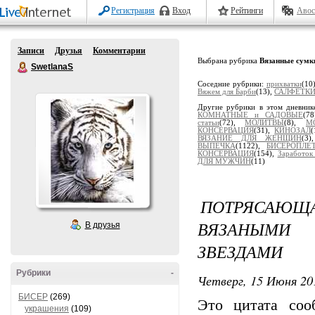
Регистрация
Вход
Рейтинги
Авос
Записи
Друзья
Комментарии
Выбрана рубрика
Вязанные сумк
SwetlanaS
Соседние рубрики:
прихватки
(10
Вяжем для Барби
(13),
САЛФЕТК
Другие рубрики в этом дневник
КОМНАТНЫЕ и САДОВЫЕ
(7
статьи
(72),
МОЛИТВЫ
(8),
М
КОНСЕРВАЦИЯ
(31),
КИНОЗАЛ
ВЯЗАНИЕ ДЛЯ ЖЕНЩИН
(3
ВЫПЕЧКА
(1122),
БИСЕРОПЛ
КОНСЕРВАЦИЯ
(154),
Заработок
ДЛЯ МУЖЧИН
(11)
ПОТРЯСАЮ
ВЯЗАНЫМИ
В друзья
ЗВЕЗДАМИ
Рубрики
-
Четверг, 15 Июня 20
БИСЕР
(269)
Это цитата со
украшения
(109)