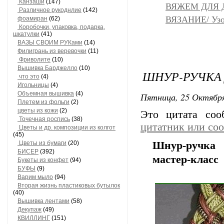
Канзаши
(147)
ВЯЖЕМ ДЛЯ Д
Различное рукоднлие
(142)
ВЯЗАНИЕ/ Узо
фоамиран
(62)
Коробочки, упаковка, подарка,
шкатулки
(41)
ВАЗЫ СВОИМ РУКами
(14)
Филигрань из веревочки
(11)
Фриволите
(10)
Вышивка Барджелло
(10)
ШНУР-РУЧКА
что это
(4)
Игольницы
(4)
Объемная вышивка
(4)
Пятница, 25 Октября
Плетем из фольги
(2)
цветы из кожи
(2)
Это цитата со
Точечная роспись
(38)
цитатник или со
Цветы и др. композиции из колгот
(45)
Цветы из бумаги
(20)
Шнур-ручка
БИСЕР
(392)
мастер-класс
Букеты из конфет
(94)
БУФЫ
(9)
Варим мыло
(94)
Вторая жизнь пластиковых бутылок
(40)
Вышивка лентами
(58)
Декупаж
(49)
КВИЛЛИНГ
(151)