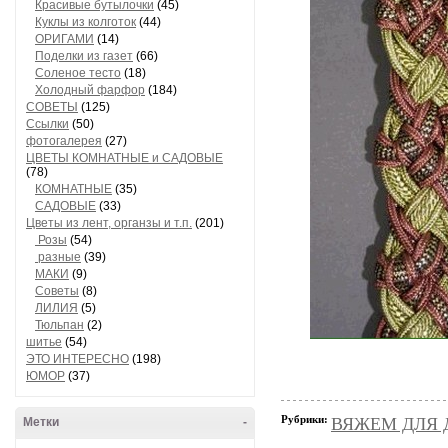
Красивые бутылочки
(45)
Куклы из колготок
(44)
ОРИГАМИ
(14)
Поделки из газет
(66)
Соленое тесто
(18)
Холодный фарфор
(184)
СОВЕТЫ
(125)
Ссылки
(50)
фотогалерея
(27)
ЦВЕТЫ КОМНАТНЫЕ и САДОВЫЕ
(78)
КОМНАТНЫЕ
(35)
САДОВЫЕ
(33)
Цветы из лент, органзы и т.п.
(201)
Розы
(54)
разные
(39)
МАКИ
(9)
Советы
(8)
ЛИЛИЯ
(5)
Тюльпан
(2)
шитье
(54)
ЭТО ИНТЕРЕСНО
(198)
ЮМОР
(37)
Рубрики:
ВЯЖЕМ ДЛЯ Д
Метки
-