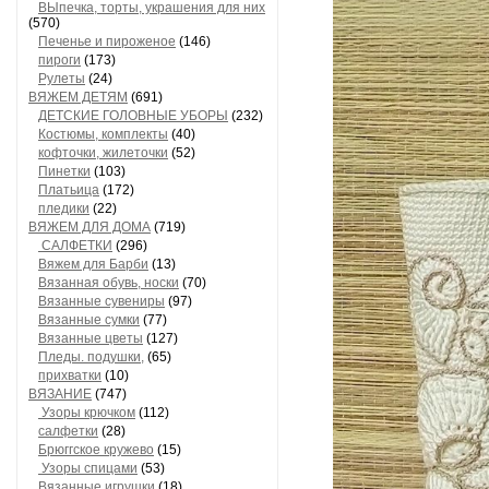
ВЫпечка, торты, украшения для них
(570)
Печенье и пироженое
(146)
пироги
(173)
Рулеты
(24)
ВЯЖЕМ ДЕТЯМ
(691)
ДЕТСКИЕ ГОЛОВНЫЕ УБОРЫ
(232)
Костюмы, комплекты
(40)
кофточки, жилеточки
(52)
Пинетки
(103)
Платьица
(172)
пледики
(22)
ВЯЖЕМ ДЛЯ ДОМА
(719)
САЛФЕТКИ
(296)
Вяжем для Барби
(13)
Вязанная обувь, носки
(70)
Вязанные сувениры
(97)
Вязанные сумки
(77)
Вязанные цветы
(127)
Пледы. подушки,
(65)
прихватки
(10)
ВЯЗАНИЕ
(747)
Узоры крючком
(112)
салфетки
(28)
Брюггское кружево
(15)
Узоры спицами
(53)
Вязанные игрушки
(18)