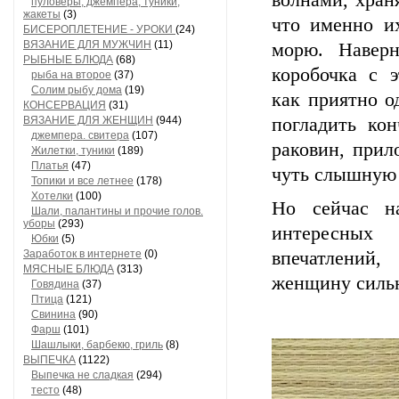
волнами, хран
пуловеры, джемпера, туники,
жакеты
(3)
что именно и
БИСЕРОПЛЕТЕНИЕ - УРОКИ
(24)
ВЯЗАНИЕ ДЛЯ МУЖЧИН
(11)
морю. Наверн
РЫБНЫЕ БЛЮДА
(68)
коробочка с 
рыба на второе
(37)
Солим рыбу дома
(19)
как приятно о
КОНСЕРВАЦИЯ
(31)
ВЯЗАНИЕ ДЛЯ ЖЕНЩИН
(944)
погладить ко
джемпера. свитера
(107)
раковин, прил
Жилетки, туники
(189)
Платья
(47)
чуть слышную 
Топики и все летнее
(178)
Хотелки
(100)
Но сейчас на
Шали, палантины и прочие голов.
уборы
(293)
интересных
Юбки
(5)
Заработок в интернете
(0)
впечатлений
МЯСНЫЕ БЛЮДА
(313)
женщину сильн
Говядина
(37)
Птица
(121)
Свинина
(90)
Фарш
(101)
Шашлыки, барбекю, гриль
(8)
ВЫПЕЧКА
(1122)
Выпечка не сладкая
(294)
тесто
(48)