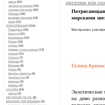
цитатник или со
цветы
(81)
мелочи из бисера
(52)
техника плетения
(40)
Потрясающая
Деревья
(34)
морскими зве
вышивка бисером
(19)
книги
(12)
КОНСЕРВАЦИЯ
(154)
Мастер-класс участвуе
Помидоры
(34)
Капуста
(22)
Баклажаны
(22)
Перец
(19)
огурцы
(16)
Аджика, соусы разные
(13)
разное
(12)
Салаты
(7)
Кабачки
(7)
Галина Крючк
Морковь
(6)
Грибы
(4)
Фрукты: компоты
(4)
Чеснок и лук
(3)
варенье
(3)
Имбирь
(2)
ССЫЛКи
(24)
Экзотические 
Цветы
(2)
на диво разн
ОБУЧЕНИЕ ПО ХФ.
(8)
ВЯЗАНИЕ ДЛЯ ЖЕНЩИН
(3)