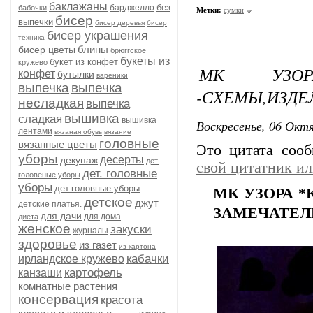
баклажаны
без
барджелло
бабочки
Метки:
сумки
бисер
выпечки
бисер деревья
бисер
бисер украшения
техника
блины
бисер цветы
брюггское
букеты из
букет из конфет
кружево
МК УЗОР
конфет
бутылки
вареники
выпечка
выпечка
-СХЕМЫ,ИЗДЕ
несладкая
выпечка
вышивка
сладкая
вышивка
Воскресенье, 06 Октя
лентами
вязаная обувь
вязание
головные
вязанные цветы
Это цитата соо
уборы
десерты
декупаж
дет.
свой цитатник и
дет. головные
головеные уборы
уборы
дет.головные уборы
МК УЗОРА 
детское
джут
детские платья.
ЗАМЕЧАТЕЛ
для дачи
для дома
диета
женское
закуски
журналы
здоровье
из газет
из картона
кабачки
ирландское кружево
картофель
канзаши
комнатные растения
консервация
красота