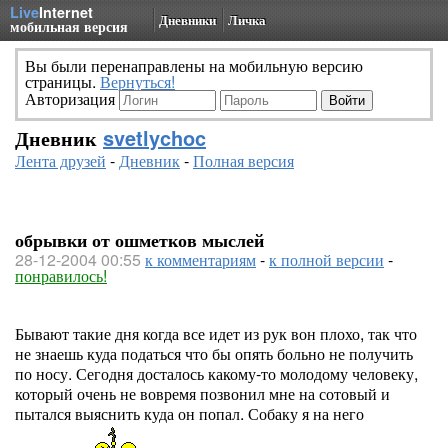
Live
Internet
Дневники
Личка
мобильная версия
Вы были перенаправлены на мобильную версию
страницы.
Вернуться!
Авторизация
Дневник
svetlychoc
Лента друзей
-
Дневник
-
Полная версия
обрывки от ошметков мыслей
28-12-2004 00:55
к комментариям
-
к полной версии
-
понравилось!
Бывают такие дня когда все идет из рук вон плохо, так что
не знаешь куда податься что бы опять больно не получить
по носу. Сегодня досталось какому-то молодому человеку,
который очень не вовремя позвонил мне на сотовый и
пытался выяснить куда он попал. Собаку я на него