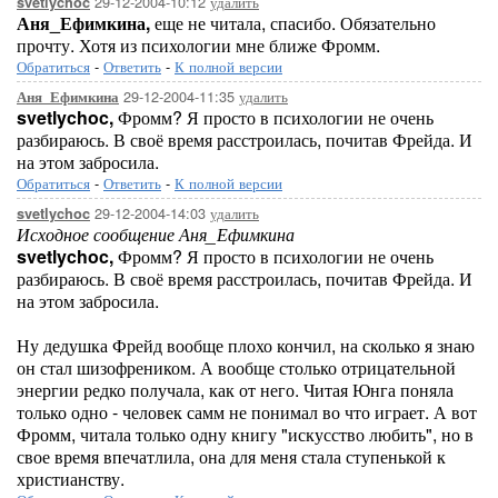
29-12-2004-10:12
удалить
svetlychoc
Аня_Ефимкина,
еще не читала, спасибо. Обязательно
прочту. Хотя из психологии мне ближе Фромм.
Обратиться
-
Ответить
-
К полной версии
29-12-2004-11:35
удалить
Аня_Ефимкина
svetlychoc,
Фромм? Я просто в психологии не очень
разбираюсь. В своё время расстроилась, почитав Фрейда. И
на этом забросила.
Обратиться
-
Ответить
-
К полной версии
29-12-2004-14:03
удалить
svetlychoc
Исходное сообщение Аня_Ефимкина
svetlychoc,
Фромм? Я просто в психологии не очень
разбираюсь. В своё время расстроилась, почитав Фрейда. И
на этом забросила.
Ну дедушка Фрейд вообще плохо кончил, на сколько я знаю
он стал шизофреником. А вообще столько отрицательной
энергии редко получала, как от него. Читая Юнга поняла
только одно - человек самм не понимал во что играет. А вот
Фромм, читала только одну книгу "искусство любить", но в
свое время впечатлила, она для меня стала ступенькой к
христианству.