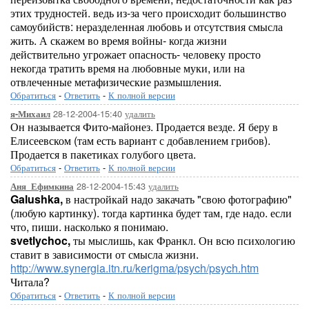
этих трудностей. ведь из-за чего происходит большинство
самоубийств: неразделенная любовь и отсутствия смысла
жить. А скажем во время войны- когда жизни
действительно угрожает опасность- человеку просто
некогда тратить время на любовные муки, или на
отвлеченные метафизические размышления.
Обратиться
-
Ответить
-
К полной версии
28-12-2004-15:40
удалить
я-Михаил
Он называется Фито-майонез. Продается везде. Я беру в
Елисеевском (там есть вариант с добавлением грибов).
Продается в пакетиках голубого цвета.
Обратиться
-
Ответить
-
К полной версии
28-12-2004-15:43
удалить
Аня_Ефимкина
Galushka,
в настройкай надо закачать "свою фотографию"
(любую картинку). тогда картинка будет там, где надо. если
что, пиши. насколько я понимаю.
svetlychoc,
ты мыслишь, как Франкл. Он всю психологию
ставит в зависимости от смысла жизни.
http://www.synergia.itn.ru/kerigma/psych/psych.htm
Читала?
Обратиться
-
Ответить
-
К полной версии