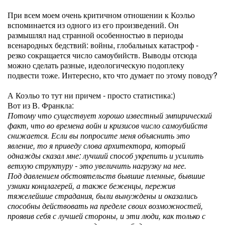
При всем моем очень критичном отношении к Коэльо
вспоминается из одного из его произведений. Он
размышлял над странной особенностью в периоды
всенародных бедствий: войны, глобальных катастроф -
резко сокращается число самоубийств. Выводы отсюда
можно сделать разные, идеологическую подоплеку
подвести тоже. Интересно, кто что думает по этому поводу?
А Коэльо то тут ни причем - просто статистика:)
Вот из В. Франкла:
Потому что существует хорошо известный эмпирический
факт, что во времена войн и кризисов число самоубийств
снижается. Если вы попросите меня объяснить это
явление, то я приведу слова архитектора, который
однажды сказал мне: лучший способ укрепить и усилить
ветхую структуру - это увеличить нагрузку на нее.
Под давлением обстоятельств бывшие пленные, бывшие
узники концлагерей, а также беженцы, пережив
тяжелейшие страдания, были вынуждены и оказались
способны действовать на пределе своих возможностей,
проявив себя с лучшей стороны, и эти люди, как только с