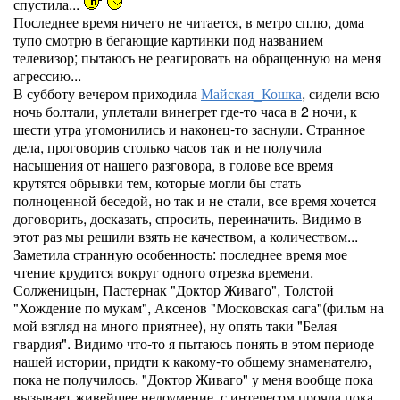
спустила...
Последнее время ничего не читается, в метро сплю, дома
тупо смотрю в бегающие картинки под названием
телевизор; пытаюсь не реагировать на обращенную на меня
агрессию...
В субботу вечером приходила
Майская_Кошка
, сидели всю
ночь болтали, уплетали винегрет где-то часа в 2 ночи, к
шести утра угомонились и наконец-то заснули. Странное
дела, проговорив столько часов так и не получила
насыщения от нашего разговора, в голове все время
крутятся обрывки тем, которые могли бы стать
полноценной беседой, но так и не стали, все время хочется
договорить, досказать, спросить, переиначить. Видимо в
этот раз мы решили взять не качеством, а количеством...
Заметила странную особенность: последнее время мое
чтение крудится вокруг одного отрезка времени.
Солженицын, Пастернак "Доктор Живаго", Толстой
"Хождение по мукам", Аксенов "Московская сага"(фильм на
мой взгляд на много приятнее), ну опять таки "Белая
гвардия". Видимо что-то я пытаюсь понять в этом периоде
нашей истории, придти к какому-то общему знаменателю,
пока не получилось. "Доктор Живаго" у меня вообще пока
вызывает живейшее недоумение, с интересом прочла пока