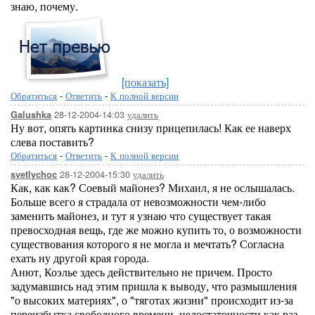
знаю, почему.
[показать]
Обратиться
-
Ответить
-
К полной версии
28-12-2004-14:03
удалить
Galushka
Ну вот, опять картинка снизу прицепилась! Как ее наверх
слева поставить?
Обратиться
-
Ответить
-
К полной версии
28-12-2004-15:30
удалить
svetlychoc
Как, как как? Соевый майонез? Михаил, я не ослышалась.
Больше всего я страдала от невозможности чем-либо
заменить майонез, и тут я узнаю что существует такая
превосходная вещь, где же можно купить то, о возможности
существования которого я не могла и мечтать? Согласна
ехать ну другой края города.
Анют, Коэлье здесь действительно не причем. Просто
задумавшись над этим пришла к выводу, что размышления
"о высоких материях", о "тяготах жизни" происходит из-за
переизбытка свободного времени, недостаточности как раз