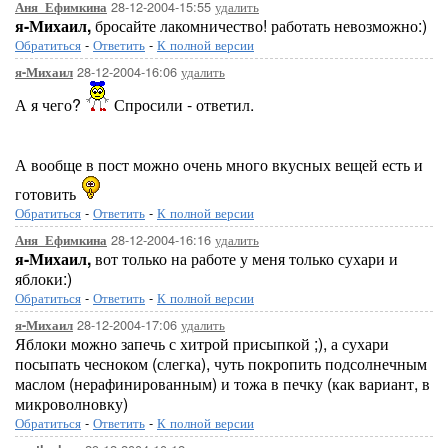
28-12-2004-15:55
удалить
Аня_Ефимкина
я-Михаил,
бросайте лакомничество! работать невозможно:)
Обратиться
-
Ответить
-
К полной версии
28-12-2004-16:06
удалить
я-Михаил
А я чего?
Спросили - ответил.
А вообще в пост можно очень много вкусных вещей есть и
готовить
Обратиться
-
Ответить
-
К полной версии
28-12-2004-16:16
удалить
Аня_Ефимкина
я-Михаил,
вот только на работе у меня только сухари и
яблоки:)
Обратиться
-
Ответить
-
К полной версии
28-12-2004-17:06
удалить
я-Михаил
Яблоки можно запечь с хитрой присыпкой ;), а сухари
посыпать чесноком (слегка), чуть покропить подсолнечным
маслом (нерафинированным) и тожа в печку (как вариант, в
микроволновку)
Обратиться
-
Ответить
-
К полной версии