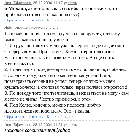
28-12-2004-11:17
удалить
Аня_Ефимкина
я-Михаил,
ах вот оно как... спасибо, а-то я тоже как-то
прибалдела от всего навалившегося).
Обратиться
-
Ответить
-
К полной версии
28-12-2004-11:20
удалить
dabu
Я только не понял, по поводу чего надо думать, поэтому
высказываюсь по поводу всего.
1. Из рук вон плохо у меня уже, наверное, недели две идет...
С перерывом на Причастие... Компьютер и телевизор
магнитят меня сильнее всяких магнитов. А еще спать
хочется жутко.
2. Винегред в последнее время тоже стал любить, особенно
с солеными огурцами и с квашеной капустой. Блин,
позавтракать сегодня не успел, теперь от этих мыслей
кушать хочется, а столовая только через полчаса откроется :).
3. По поводу того что ты читаешь, высказаться не могу - сам
я этого не читал. Честно признаюсь в этом.
4. Под Колье, конечно, можно подвести любую
идеологическую подоплеку. Это - правда.
Обратиться
-
Ответить
-
К полной версии
28-12-2004-11:21
удалить
Аня_Ефимкина
Исходное сообщение svetlychoc