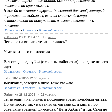
них сняли стресс, неожиданно освободив, психически
оказались на краю могилы.
Я всегда вспоминаю эффект "кессонной болезни", который
переживают водолазы, если их слишком быстро
вытаскивают на поверхность из слоев повышенного
давления.
Обратиться
-
Ответить
-
К полной версии
28-12-2004-11:31
удалить
я-Михаил
Чего все на винигрете зациклились?
У меня от него иизжоогааа...
Вот сельд под шубой (с соевым майонезом) - оч даже ничего
идет ;)
Обратиться
-
Ответить
-
К полной версии
28-12-2004-12:30
удалить
dabu
я-Михаил,
селедку в шубе тоже уважаю...
Обратиться
-
Ответить
-
К полной версии
28-12-2004-14:02
удалить
Galushka
Ты знаешь, я например в последнее время полюбила читать.
Но не просто так - названия на магазинах, а книги про
советские времена: Симонова, "Дети Арбата" и т.п. Сама не