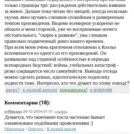
только страницы три: рассуждения действительно взявшие
за живое. Дальше пока читаю без эмоций, иногда несколько
скучая, явно мучаясь слишком спокойным и размеренным
темпом произведения. Видимо всемирное ускорение не
обошло и меня стороной, уже не воспринимаю ничего
обстоятельного, "скорее к развязке", увы слишком
правильно подмеченный девиз нашего времени.
При всем моем очень критичном отношении к Коэльо
вспоминается из одного из его произведений. Он
размышлял над странной особенностью в периоды
всенародных бедствий: войны, глобальных катастроф -
резко сокращается число самоубийств. Выводы отсюда
можно сделать разные, идеологическую подоплеку
подвести тоже. Интересно, кто что думает по этому поводу?
вверх^
к полной версии
понравилось!
в evernote
Комментарии (18):
28-12-2004-01:01
удалить
я-Михаил
Думается, что окончание поста частенько бывает
ознаменовано подобными проявлениями ;)
Обратиться
-
Ответить
-
К полной версии