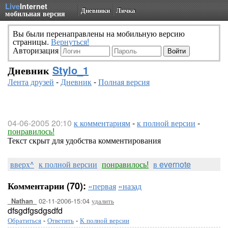
Live
Internet
Дневники
Личка
мобильная версия
Вы были перенаправлены на мобильную версию
страницы.
Вернуться!
Авторизация
Дневник
Stylo_1
Лента друзей
-
Дневник
-
Полная версия
04-06-2005 20:10
к комментариям
-
к полной версии
-
понравилось!
Текст скрыт для удобства комментирования
вверх^
к полной версии
понравилось!
в evernote
Комментарии (70):
«первая
«назад
02-11-2006-15:04
удалить
_Nathan_
dfsgdfgsdgsdfd
Обратиться
-
Ответить
-
К полной версии