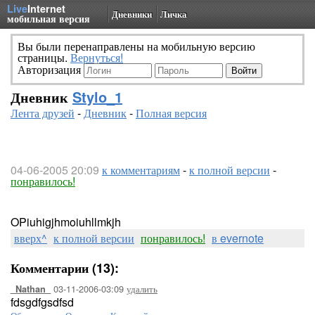
Live
Internet
Дневники
Личка
мобильная версия
Вы были перенаправлены на мобильную версию
страницы.
Вернуться!
Авторизация
Дневник
Stylo_1
Лента друзей
-
Дневник
-
Полная версия
04-06-2005 20:09
к комментариям
-
к полной версии
-
понравилось!
OPiuhigjhmoiuhllmkjh
вверх^
к полной версии
понравилось!
в evernote
Комментарии (13):
03-11-2006-03:09
удалить
_Nathan_
fdsgdfgsdfsd