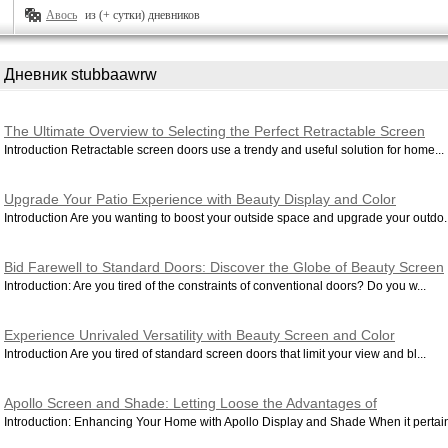
Авось
из (+ сутки) дневников
Дневник stubbaawrw
The Ultimate Overview to Selecting the Perfect Retractable Screen
Door: Beauty Screen and Color Version
Introduction Retractable screen doors use a trendy and useful solution for home...
Upgrade Your Patio Experience with Beauty Display and Color
Retractable Screen Doors
Introduction Are you wanting to boost your outside space and upgrade your outdo..
Bid Farewell to Standard Doors: Discover the Globe of Beauty Screen
and Color Retractable Screen Doors
Introduction: Are you tired of the constraints of conventional doors? Do you w...
Experience Unrivaled Versatility with Beauty Screen and Color
Retractable Display Doors
Introduction Are you tired of standard screen doors that limit your view and bl...
Apollo Screen and Shade: Letting Loose the Advantages of
Retractable Screen Doors in your house
Introduction: Enhancing Your Home with Apollo Display and Shade When it pertain