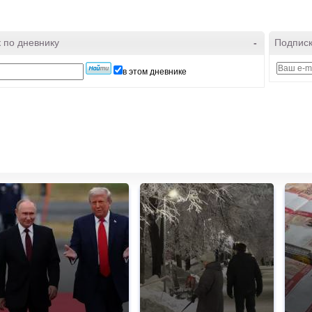
 по дневнику
-
Подписк
в этом дневнике