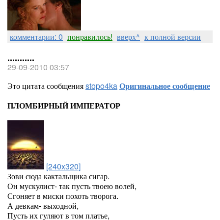
комментарии: 0
понравилось!
вверх^
к полной версии
...........
29-09-2010 03:57
Это цитата сообщения
stopo4ka
Оригинальное сообщение
ПЛОМБИРНЫЙ ИМПЕРАТОР
[240x320]
Зови сюда кактальщика сигар.
Он мускулист- так пусть твоею волей,
Сгоняет в миски похоть творога.
А девкам- выходной,
Пусть их гуляют в том платье,