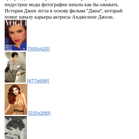
индустрии моды фотографии начали как бы оживать.
История Джии легла в основу фильма "Джиа", который
помог началу карьеры актрисы Анджелине Джоли.
[300x420]
[477x699]
[220x299]