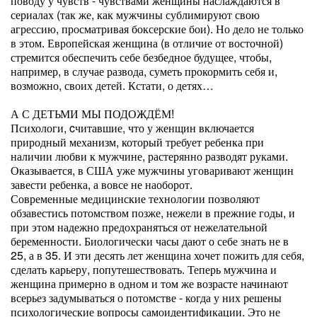
поводу у чувств - чувствами женщины наслаждаются в
сериалах (так же, как мужчины сублимируют свою
агрессию, просматривая боксерские бои). Но дело не только
в этом. Европейская женщина (в отличие от восточной)
стремится обеспечить себе безбедное будущее, чтобы,
например, в случае развода, суметь прокормить себя и,
возможно, своих детей. Кстати, о детях…
А С ДЕТЬМИ МЫ ПОДОЖДЁМ!
Психологи, cчитавшие, что у женщин включается
природный механизм, который требует ребенка при
наличии любви к мужчине, растерянно разводят руками.
Оказывается, в США уже мужчины уговаривают женщин
завести ребенка, а вовсе не наоборот.
Современные медицинские технологии позволяют
обзавестись потомством позже, нежели в прежние годы, и
при этом надежно предохраняться от нежелательной
беременности. Биологически часы дают о себе знать не в
25, а в 35. И эти десять лет женщина хочет пожить для себя,
сделать карьеру, попутешествовать. Теперь мужчина и
женщина примерно в одном и том же возрасте начинают
всерьез задумываться о потомстве - когда у них решены
психологические вопросы самоидентификации. Это не