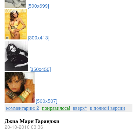
[500x699]
[300x413]
[350x450]
[500x507]
комментарии: 2
понравилось!
вверх^
к полной версии
Джиа Мари Гаранджи
20-10-2010 03:36