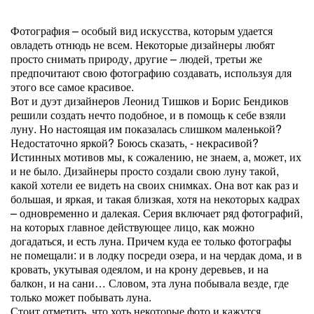
Фотография – особый вид искусства, которым удается
овладеть отнюдь не всем. Некоторые дизайнеры любят
просто снимать природу, другие – людей, третьи же
предпочитают свою фотографию создавать, используя для
этого все самое красивое.
Вот и дуэт дизайнеров Леонид Тишков и Борис Бендиков
решили создать нечто подобное, и в помощь к себе взяли
луну. Но настоящая им показалась слишком маленькой?
Недостаточно яркой? Боюсь сказать, - некрасивой?
Истинных мотивов мы, к сожалению, не знаем, а, может, их
и не было. Дизайнеры просто создали свою луну такой,
какой хотели ее видеть на своих снимках. Она вот как раз и
большая, и яркая, и такая близкая, хотя на некоторых кадрах
– одновременно и далекая. Серия включает ряд фотографий,
на которых главное действующее лицо, как можно
догадаться, и есть луна. Причем куда ее только фотографы
не помещали: и в лодку посреди озера, и на чердак дома, и в
кровать, укутывая одеялом, и на крону деревьев, и на
балкон, и на сани… Словом, эта луна побывала везде, где
только может побывать луна.
Стоит отметить, что хоть некоторые фото и кажутся