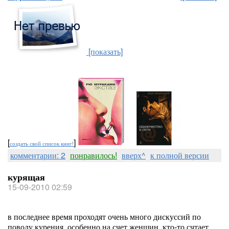
[показать]
[
]
создать свой список книг!
комментарии: 2
понравилось!
вверх^
к полной версии
курящая
15-09-2010 02:59
в последнее время проходят очень много дискуссий по
поводу курения. особенно на счет женщин. кто-то счтает