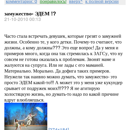
комментарии: 0
понравилось!
вверх^
к полной версии
замужество- ЭДЕМ !?
21-10-2010 00:13
Часто стала встречать девушек, которые грезят о замужней
жизни. Особенно те, у кого детки. Почему-то считают, что
должны, а кому должны??? Это еще вопрос! Да у меня и
примеров много, когда она так стремилась к ЗАГСу, что ну
совсем не готова оказалась к проблемам. Звонят маме и
жалуются на супруга. Или не лады с его маманей.
Материально. Морально. Да дофига таких примеров.
Неужели так наивно можно думать, что замужество- это
просто ЭДЕМ какой-то!!! А может это у меня уже кукундер
срывает от подружек моих!!!??? Я не агитирую
холостяцкую жизнь, но думать-то надо по какой причине
вдруг влюбляешься.
[274x184]