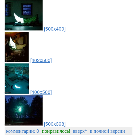
[500x400]
[402x500]
[400x500]
[500x398]
комментарии: 0
понравилось!
вверх^
к полной версии