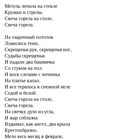
Метель лепила на стекле
Кружки и стрелы.
Свеча горела на столе,
Свеча горела.
На озаренный потолок
Ложились тени,
Скрещенья рук, скрещенья ног,
Судьбы скрещенья.
И падали два башмачка
Со стуком на пол.
И воск слезами с ночника
На платье капал.
И все терялось в снежной мгле
Седой и белой.
Свеча горела на столе,
Свеча горела.
На свечку дуло из угла,
И жар соблазна
Вздымал, как ангел, два крыла
Крестообразно.
Мело весь месяц в феврале,