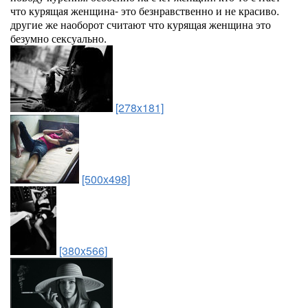
что курящая женщина- это безнравственно и не красиво.
другие же наоборот считают что курящая женщина это
безумно сексуально.
[278x181]
[500x498]
[380x566]