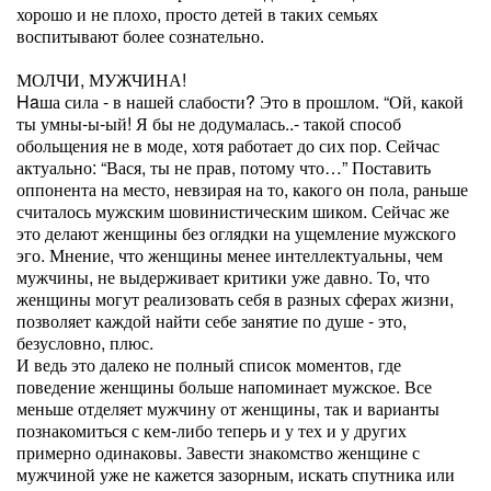
хорошо и не плохо, просто детей в таких семьях
воспитывают более сознательно.
МОЛЧИ, МУЖЧИНА!
Haша сила - в нашей слабости? Это в прошлом. “Ой, какой
ты умны-ы-ый! Я бы не додумалась..- такой способ
обольщения не в моде, хотя работает до сих пор. Сейчас
актуально: “Вася, ты не прав, потому что…” Поставить
оппонента на место, невзирая на то, какого он пола, раньше
считалось мужским шовинистическим шиком. Сейчас же
это делают женщины без оглядки на ущемление мужского
эго. Мнение, что женщины менее интеллектуальны, чем
мужчины, не выдерживает критики уже давно. То, что
женщины могут реализовать себя в разных сферах жизни,
позволяет каждой найти себе занятие по душе - это,
безусловно, плюс.
И ведь это далеко не полный список моментов, где
поведение женщины больше напоминает мужское. Все
меньше отделяет мужчину от женщины, так и варианты
познакомиться с кем-либо теперь и у тех и у других
примерно одинаковы. Завести знакомство женщине с
мужчиной уже не кажется зазорным, искать спутника или