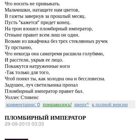
Что носить не привыкать.
Мальчишки, натащите нам цветов,
В газеты завернув за прошлый месяц.
Пусть "кажется" придет конец.
На трон взошел пломбирный император,
Отныне правит всем лиш он один.
Возьми из шкафчика без трех стеклянных ручек
Ту прстыню,
Что некогда она саматремя расшила голубями,
И расстели, укрыв ее лицо.
Покажутся натруженные ноги
-Так только для того,
Чтоб понял ты, как холодна она и бессловесна.
Задушен, луч светильника пропал
Пломбирный император правит бал.
Уоллес Стивенс
комментарии: 0
понравилось!
вверх^
к полной версии
ПЛОМБИРНЫЙ ИМПЕРАТОР
29-09-2010 03:33