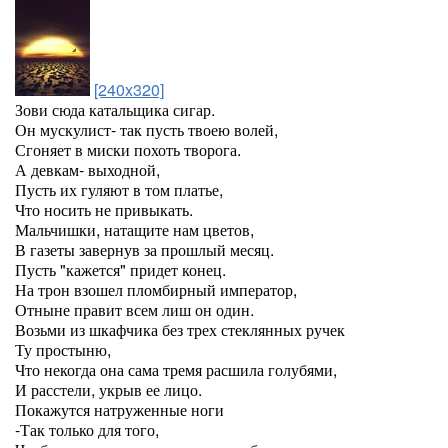
[240x320]
Зови сюда катальщика сигар.
Он мускулист- так пусть твоею волей,
Сгоняет в миски похоть творога.
А девкам- выходной,
Пусть их гуляют в том платье,
Что носить не привыкать.
Мальчишки, натащите нам цветов,
В газеты завернув за прошлый месяц.
Пусть "кажется" придет конец.
На трон взошел пломбирный император,
Отныне правит всем лиш он один.
Возьми из шкафчика без трех стеклянных ручек
Ту простыню,
Что некогда она сама тремя расшила голубями,
И расстели, укрыв ее лицо.
Покажутся натруженные ноги
-Так только для того,