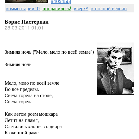
[640x455]
комментарии: 0
понравилось!
вверх^
к полной версии
Борис Пастернак
28-03-2011 01:01
Зимняя ночь ("Мело, мело по всей земле")
Зимняя ночь
Мело, мело по всей земле
Во все пределы.
Свеча горела на столе,
Свеча горела.
Как летом роем мошкара
Летит на пламя,
Слетались хлопья со двора
К оконной раме.