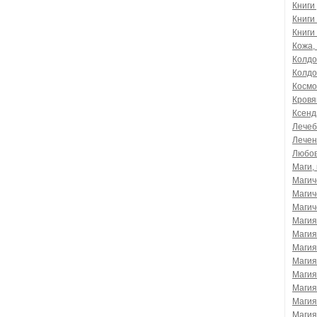
Книги
Книги
Книги
Кожа,
Колдо
Колдо
Космо
Кровя
Ксенд
Лечеб
Лечен
Любов
Маги,
Магич
Магич
Магич
Магия
Магия
Магия
Магия
Магия
Магия
Магия
Магия