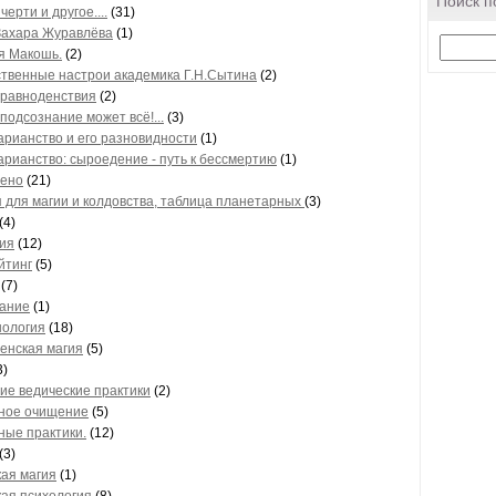
Поиск п
черти и другое....
(31)
Захара Журавлёва
(1)
я Макошь.
(2)
твенные настрои академика Г.Н.Сытина
(2)
 равноденствия
(2)
подсознание может всё!...
(3)
арианство и его разновидности
(1)
арианство: сыроедение - путь к бессмертию
(1)
ено
(21)
 для магии и колдовства, таблица планетарных
(3)
(4)
ия
(12)
йтинг
(5)
(7)
ание
(1)
ология
(18)
енская магия
(5)
3)
ие ведические практики
(2)
ное очищение
(5)
ные практики.
(12)
(3)
ая магия
(1)