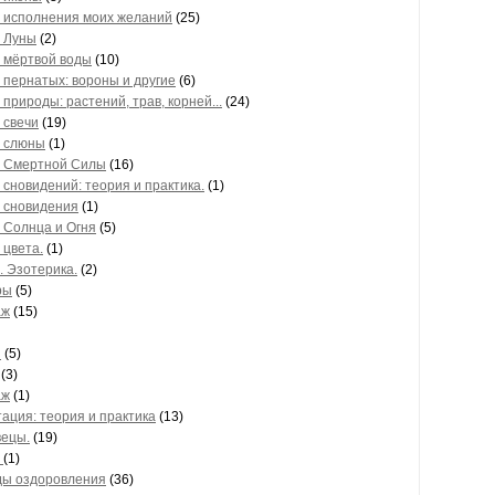
 исполнения моих желаний
(25)
 Луны
(2)
 мёртвой воды
(10)
 пернатых: вороны и другие
(6)
 природы: растений, трав, корней...
(24)
 свечи
(19)
 слюны
(1)
 Смертной Силы
(16)
 сновидений: теория и практика.
(1)
 сновидения
(1)
 Солнца и Огня
(5)
 цвета.
(1)
. Эзотерика.
(2)
ры
(5)
аж
(15)
и
(5)
(3)
аж
(1)
ация: теория и практика
(13)
ецы.
(19)
ь
(1)
ы оздоровления
(36)