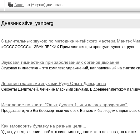
Авось
из (+ сутки) дневников
Дневник stive_yanberg
6 целительных звуков: по методике китайского мастера Мантэк Чи
«ССССССССС» - ЗВУК ЛЕГКИХ Применяется при простуде, чувстве груст...
Звуковая гимнастика при заболеваниях органов дыхания
Звуковая гимнастика – это комплекс упражнений, направленный на снятие спа
Лечение гласными звуками Руди Ольга Давыдовна
Секреты Целителей. Лечение гласными звуками. В древнеегипетском папирус
Исцеление по книге: "Опыт Дурака 1, или ключ к прозрению".
Мирзакарим Норбеков.
Представьте, что Вы бессмертный человек. Вы могли бы людям открыть свою 
Как заговорить булавку на разные цели...
Удача, успех, везение – всё это синонимы одного и того же слова, но как же...