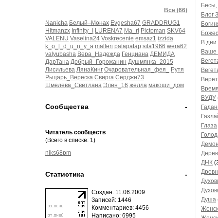
Бесы, 
Все (66)
Блог 
Nanicha
Белый_Монах
Evgesha67
GRADDRUG1
Богин
Hitmanzx
Infinity_I
LURENA7
Ma_ri
Pictoman
SKV64
Божес
VALENU
Vaselina24
Voskrecenie
emsaz1
izzida
В дни
k_o_l_d_u_n_y_a
malleri
patapatap
sila1966
wera62
Ваше 
yalyubasha
Вера_Надежда
Генциана
ДЕМИДА
Вегет
ДарТана
Добрый_Горожанин
Душмянка_2015
Лисильева
ЛянаКинг
Очаровательная_фея_
Рутя
Вегет
Рыцарь_Вереска
Свирга
Серджи73
Верет
Шмелева_Светлана
Элен_16
желла
макоши_дом
Время
ВУДУ
Сообщества
-
Гадан
Газла
Глаза
Читатель сообществ
Голод
(Всего в списке: 1)
Демон
niks68pm
Дерев
ДНК
(
Древн
Статистика
-
Духов
Духов
Создан: 11.06.2009
Душа
Записей: 1446
Комментариев: 4456
Женск
Написано: 6995