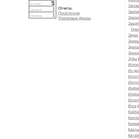
Женск
Загов
Отчеты:
Закли
Посетители
Закон
Поисковые фразы
Защит
Очи
Звуки
Зерка
Знаха
Знаха
Зубы
(
Иглор
Из др
Изгот
Инсул
Инфер
Инфо
Исцел
Йога
(
Кабба
Карло
Карм
Карты
Китай