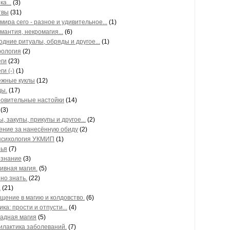
а...
(3)
твы
(31)
мира сего - разное и удивительное...
(1)
мантия, некромагия...
(6)
одние ритуалы, обряды и другое...
(1)
ология
(2)
ги
(23)
и (-)
(1)
жные куклы
(12)
ы.
(17)
овительные настойки
(14)
(3)
, закупы, прикупы и другое...
(2)
ние за нанесённую обиду
(2)
психология УКМИП
(1)
ья
(7)
знание
(3)
ивная магия.
(5)
но знать.
(22)
а
(21)
щение в магию и колдовство.
(6)
ка: прости и отпусти...
(4)
адная магия
(5)
лактика заболеваний.
(7)