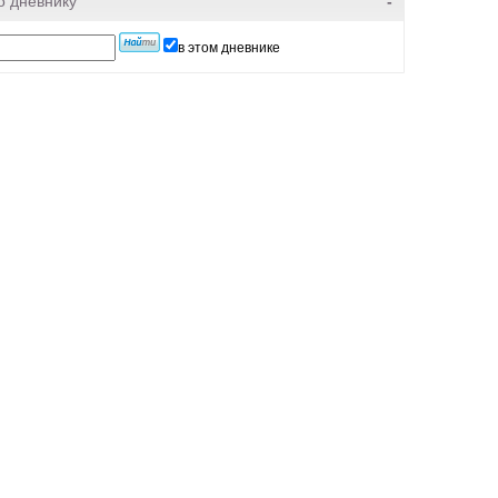
о дневнику
-
в этом дневнике