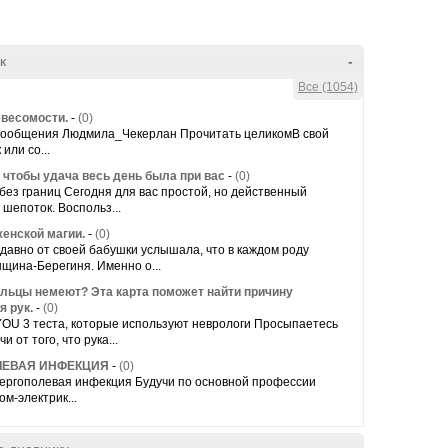
к
-
Все (1054)
евесомости.
-
(0)
сообщения Людмила_Чекерлан Прочитать целикомВ свой
или со...
, чтобы удача весь день была при вас
-
(0)
без границ Сегодня для вас простой, но действенный
- шепоток. Воспольз...
женской магии.
-
(0)
 давно от своей бабушки услышала, что в каждом роду
щина-Берегиня. Именно о...
альцы немеют? Эта карта поможет найти причину
я рук.
-
(0)
OU 3 теста, которые используют неврологи Просыпаетесь
и от того, что рука...
ЕВАЯ ИНФЕКЦИЯ
-
(0)
гополевая инфекция Будучи по основной профессии
м-электрик...