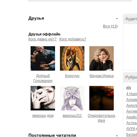
Друзья
-
Аудит
Все (13)
Друзья оффлайн
Кого давно нет?
Кого добавить?
Добрый
Корочун
Мадам Ирина
Рубр
Горожанин
(0)
4 Нар
Алхим
Ангел
Анти
макоши дом
макошь311
Очаровательная
Арийс
фея
Астра
АУРА
Белая
Постоянные читатели
-