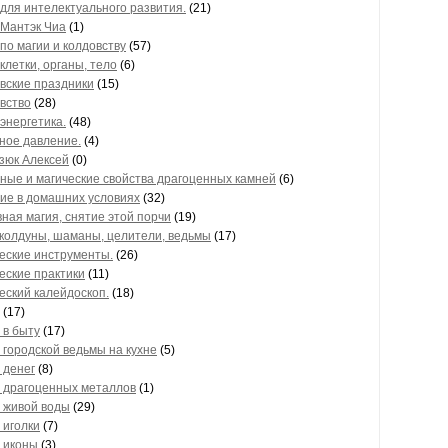
 для интелектуального развития.
(21)
 Мантэк Чиа
(1)
 по магии и колдовству
(57)
 клетки, органы, тело
(6)
вские праздники
(15)
вство
(28)
энергетика.
(48)
ное давление.
(4)
зюк Алексей
(0)
ные и магические свойства драгоценных камней
(6)
ие в домашних условиях
(32)
ная магия, снятие этой порчи
(19)
 колдуны, шаманы, целители, ведьмы
(17)
еские инструменты.
(26)
еские практики
(11)
еский калейдоскоп.
(18)
(17)
 в быту
(17)
 городской ведьмы на кухне
(5)
 денег
(8)
 драгоценных металлов
(1)
 живой воды
(29)
 иголки
(7)
 иконы
(3)