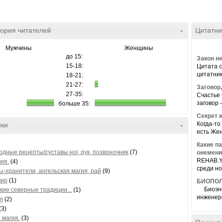
ория читателей
-
Цитатни
Мужчины
Женщины
до 15:
Закон н
15-18:
Цитата 
цитатник 
18-21:
21-27:
Заговор
27-35:
Счастье 
заговор 
больше 35:
Секрет 
Когда-то
ики
-
есть Жен
Какие п
одные рецепты/суставы ног, рук, позвоночник
(7)
онемени
REHAB.Y
ия.
(4)
среди ноч
ы-хранители, ангельская магия, рай
(9)
мир
(1)
БИОПОЛ
Биоэнер
кие северные традиции...
(1)
инженеро
л
(2)
(3)
 магия.
(3)