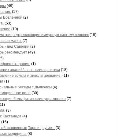
ая психология
(8)
оры
(49)
нания.
(17)
ы Вселенной
(2)
а.
(53)
щение
(19)
 матрицы укрепляющие иммунную систему человек
(18)
льная магия.
(7)
рь - дед Савелий
(2)
рь рекомендует
(49)
5)
ефлексотерапия.
(1)
евних знаний/славянские практики
(18)
овление вольта и энвольтирование.
(11)
ьт
(1)
нальные беседы с Дьяволом
(4)
рмационное поле
(30)
яющие боль физические упражнения
(7)
11)
ла.
(3)
с Кастанеда
(4)
а
(16)
 обыкновенные,Таро и другие...
(3)
ская медицина.
(8)