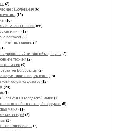
ы.
(2)
ческие заболевания
(6)
соматика
(13)
алы
(16)
лы от Алёны Полынь
(88)
еская магия.
(18)
ебе психолог
(2)
е лики - исцеление
(1)
(1)
ты упражнений китайской медицины
(3)
онские техники
(2)
нская магия
(9)
ресвятой Богородицы
(2)
 порчи, проклятия, сглаза...
(18)
в магическом колдовстве
(12)
и.
(23)
ок
(1)
я и практика в колдовской магии
(3)
тельные свойства овощей и фруктов
(5)
овая магия
(11)
ление погодой
(3)
омы
(2)
антия, хирология...
(2)