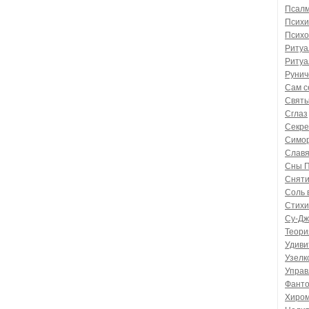
Псалм
Психи
Психо
Риту
Ритуа
Рунич
Сам с
Святы
Сглаз
Секре
Симор
Славя
Сны П
Снятие
Соль 
Стихи
Су-Дж
Теори
Удиви
Узелк
Управ
Фант
Хиром