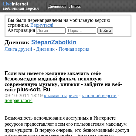
Live
Internet
Дневники
Личка
мобильная версия
Вы были перенаправлены на мобильную версию
страницы.
Вернуться!
Авторизация
Дневник
StepanZabotkin
Лента друзей
-
Дневник
-
Полная версия
Если вы имеете желание закачать себе
безвозмездно модный фильм, неплохую
современную музыку, книжки - зайдите на веб-
сайт plus-soft. Ru
09-10-2011 18:19
к комментариям
-
к полной версии
-
понравилось!
Возможность использования доступных в Интернете
ресурсов предоставляет всем его пользователям максимум
преимуществ. В первую очередь, это безвозмездный доступ
к большущему количеству инфы – фильмам, книгам,