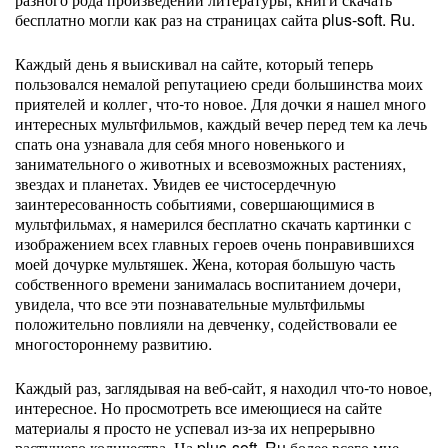
бесплатно могли как раз на страницах сайта plus-soft. Ru.
Каждый день я выискивал на сайте, который теперь
пользовался немалой репутациею среди большинства моих
приятелей и коллег, что-то новое. Для дочки я нашел много
интересных мультфильмов, каждый вечер перед тем ка лечь
спать она узнавала для себя много новенького и
занимательного о животных и всевозможных растениях,
звездах и планетах. Увидев ее чистосердечную
заинтересованность событиями, совершающимися в
мультфильмах, я намерился бесплатно скачать картинки с
изображением всех главных героев очень понравившихся
моей дочурке мультяшек. Жена, которая большую часть
собственного времени занималась воспитанием дочери,
увидела, что все эти познавательные мультфильмы
положительно повлияли на девченку, содействовали ее
многостороннему развитию.
Каждый раз, заглядывая на веб-сайт, я находил что-то новое,
интересное. Но просмотреть все имеющиеся на сайте
материалы я просто не успевал из-за их непрерывно
растущего количества. На plus-soft. Ru более всего мне