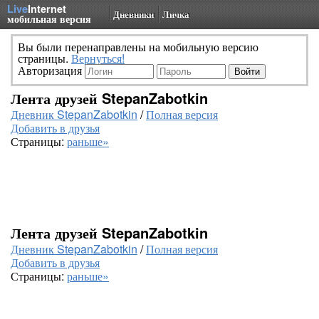
Live
Internet
Дневники
Личка
мобильная версия
Вы были перенаправлены на мобильную версию
страницы.
Вернуться!
Авторизация
Лента друзей StepanZabotkin
Дневник StepanZabotkin
/
Полная версия
Добавить в друзья
Страницы:
раньше»
Лента друзей StepanZabotkin
Дневник StepanZabotkin
/
Полная версия
Добавить в друзья
Страницы:
раньше»