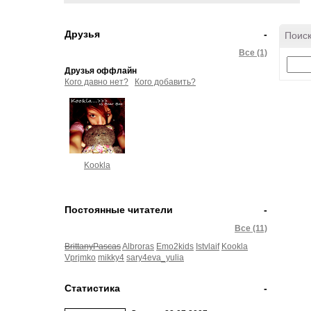
Друзья
-
Поиск
Все (1)
Друзья оффлайн
Кого давно нет?
Кого добавить?
Kookla
Постоянные читатели
-
Все (11)
BrittanyPascas
Albroras
Emo2kids
Istvlaif
Kookla
Vprjmko
mikky4
sary4eva_yulia
Статистика
-