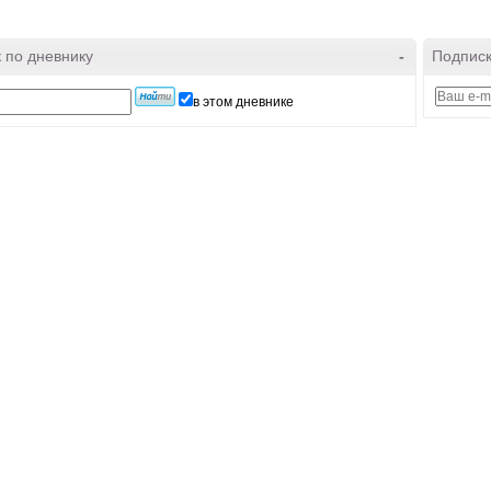
 по дневнику
-
Подписк
в этом дневнике