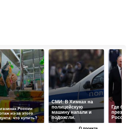
СМИ: В Химках на
полицейскую
Где буд
агазинах России
машину напали и
презид
отаж из-за этого
подожгли.
России
дукта: что купить?
О проекте