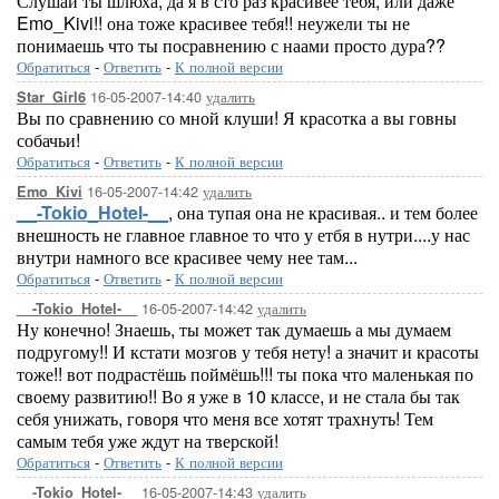
Слушай ты шлюха, да я в сто раз красивее тебя, или даже
Emo_Kivi!! она тоже красивее тебя!! неужели ты не
понимаешь что ты посравнению с наами просто дура??
Обратиться
-
Ответить
-
К полной версии
16-05-2007-14:40
удалить
Star_Girl6
Вы по сравнению со мной клуши! Я красотка а вы говны
собачьи!
Обратиться
-
Ответить
-
К полной версии
16-05-2007-14:42
удалить
Emo_Kivi
__-Tokio_Hotel-__
, она тупая она не красивая.. и тем более
внешность не главное главное то что у етбя в нутри....у нас
внутри намного все красивее чему нее там...
Обратиться
-
Ответить
-
К полной версии
16-05-2007-14:42
удалить
__-Tokio_Hotel-__
Ну конечно! Знаешь, ты может так думаешь а мы думаем
подругому!! И кстати мозгов у тебя нету! а значит и красоты
тоже!! вот подрастёшь поймёшь!!! ты пока что маленькая по
своему развитию!! Во я уже в 10 классе, и не стала бы так
себя унижать, говоря что меня все хотят трахнуть! Тем
самым тебя уже ждут на тверской!
Обратиться
-
Ответить
-
К полной версии
16-05-2007-14:43
удалить
__-Tokio_Hotel-__