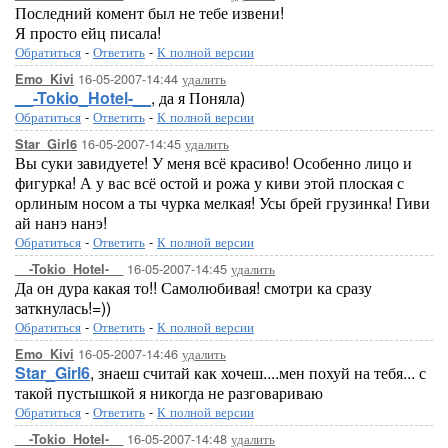
Последний комент был не тебе извени!
Я просто ейц писала!
Обратиться
-
Ответить
-
К полной версии
16-05-2007-14:44
удалить
Emo_Kivi
__-Tokio_Hotel-__
, да я Поняла)
Обратиться
-
Ответить
-
К полной версии
16-05-2007-14:45
удалить
Star_Girl6
Вы суки завидуете! У меня всё красиво! Особенно лицо и
фигурка! А у вас всё остой и рожа у киви этой плоская с
орлиным носом а ты чурка мелкая! Усы брей грузинка! Гиви
ай нанэ нанэ!
Обратиться
-
Ответить
-
К полной версии
16-05-2007-14:45
удалить
__-Tokio_Hotel-__
Да он дура какая то!! Самолюбивая! смотри ка сразу
заткнулась!=))
Обратиться
-
Ответить
-
К полной версии
16-05-2007-14:46
удалить
Emo_Kivi
Star_Girl6
, знаеш считай как хочеш....мен похуй на тебя... с
такой пустышкой я никогда не разговариваю
Обратиться
-
Ответить
-
К полной версии
16-05-2007-14:48
удалить
__-Tokio_Hotel-__