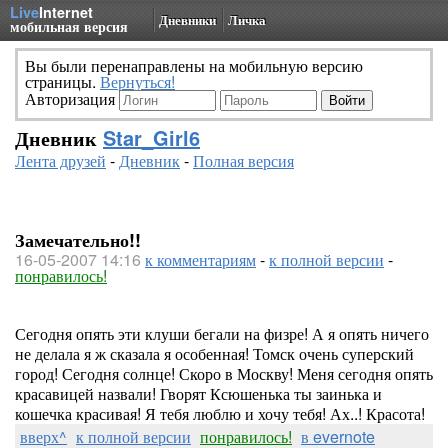
Live
Internet
Дневники
Личка
мобильная версия
Вы были перенаправлены на мобильную версию
страницы.
Вернуться!
Авторизация
Дневник
Star_Girl6
Лента друзей
-
Дневник
-
Полная версия
Замечательно!!
16-05-2007 14:16
к комментариям
-
к полной версии
-
понравилось!
Сегодня опять эти клуши бегали на физре! А я опять ничего
не делала я ж сказала я особенная! Томск очень суперский
город! Сегодня солнце! Скоро в Москву! Меня сегодня опять
красавицей назвали! Гворят Ксюшенька ты заинька и
кошечка красивая! Я тебя люблю и хочу тебя! Ах..! Красота!
вверх^
к полной версии
понравилось!
в evernote