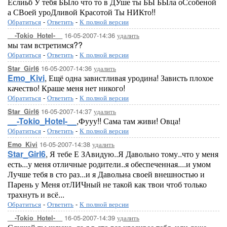
Еслиьб У тебя БЫло что то в ДУше ты БЫ БЫла оСсобеной
а СВоей уроДливой Красотой Ты НИКто!!
Обратиться
-
Ответить
-
К полной версии
16-05-2007-14:36
удалить
__-Tokio_Hotel-__
мы там встретимся??
Обратиться
-
Ответить
-
К полной версии
16-05-2007-14:36
удалить
Star_Girl6
Emo_Kivi
, Ещё одна завистливая уродина! Зависть плохое
качество! Краше меня нет никого!
Обратиться
-
Ответить
-
К полной версии
16-05-2007-14:37
удалить
Star_Girl6
__-Tokio_Hotel-__
,Фууу!! Сама там живи! Овца!
Обратиться
-
Ответить
-
К полной версии
16-05-2007-14:38
удалить
Emo_Kivi
Star_Girl6
, Я тебе Е ЗАвидую..Я Давольно тому..что у меня
есть...у меня отличные родители..я обеспеченная....и умом
Лучше тебя в сто раз...и я Давольна своей внешностью и
Парень у Меня отЛИЧный не такой как твои чтоб только
трахнуть и всё...
Обратиться
-
Ответить
-
К полной версии
16-05-2007-14:39
удалить
__-Tokio_Hotel-__