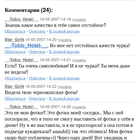
Комментарии (24):
16-05-2007-14:18
удалить
__-Tokio_Hotel-__
Знаешь какое качество в тебе самое отстойное?
Обратиться
-
Ответить
-
К полной версии
16-05-2007-14:20
удалить
Star_Girl6
__-Tokio_Hotel-__
, Во мне нет отстойных качеств чурка!
Обратиться
-
Ответить
-
К полной версии
16-05-2007-14:21
удалить
__-Tokio_Hotel-__
Есть!! Ты очень самолюбивая! И я не чурка!! Ты меня даже
не видела!!
Обратиться
-
Ответить
-
К полной версии
16-05-2007-14:22
удалить
Star_Girl6
Видела твои черножопские фоты!
Обратиться
-
Ответить
-
К полной версии
16-05-2007-14:26
удалить
__-Tokio_Hotel-__
Это не мои фотки!! Это фотки моей соседки.. Мы с ней
поспорили, что я типо не смогу выставить её фотки у себя в
дневе! Ну я же выставила, и я не проспорила! а она потом в
подъезде кукарекала!! ыыыЫ)) так что облмись! Мои фотки
скоро будт публичны=)) Через пару дней! Вот увидишь и