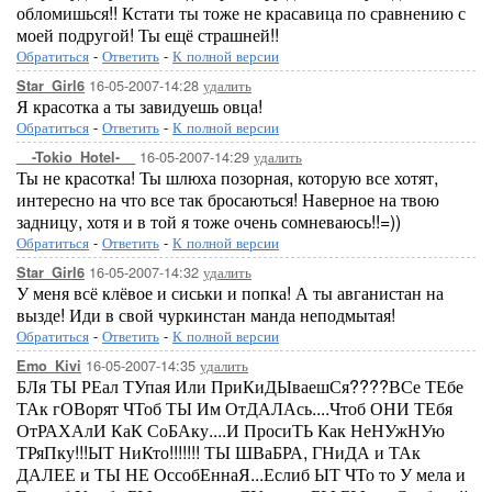
обломишься!! Кстати ты тоже не красавица по сравнению с
моей подругой! Ты ещё страшней!!
Обратиться
-
Ответить
-
К полной версии
16-05-2007-14:28
удалить
Star_Girl6
Я красотка а ты завидуешь овца!
Обратиться
-
Ответить
-
К полной версии
16-05-2007-14:29
удалить
__-Tokio_Hotel-__
Ты не красотка! Ты шлюха позорная, которую все хотят,
интересно на что все так бросаються! Наверное на твою
задницу, хотя и в той я тоже очень сомневаюсь!!=))
Обратиться
-
Ответить
-
К полной версии
16-05-2007-14:32
удалить
Star_Girl6
У меня всё клёвое и сиськи и попка! А ты авганистан на
вызде! Иди в свой чуркинстан манда неподмытая!
Обратиться
-
Ответить
-
К полной версии
16-05-2007-14:35
удалить
Emo_Kivi
БЛя ТЫ РЕал ТУпая Или ПриКиДЫваешСя????ВСе ТЕбе
ТАк гОВорят ЧТоб ТЫ Им ОтДАЛАсь....Чтоб ОНИ ТЕбя
ОтРАХАлИ КаК СоБАку....И ПросиТЬ Как НеНУжНУю
ТРяПку!!!ЫТ НиКто!!!!!!! ТЫ ШВаБРА, ГНиДА и ТАк
ДАЛЕЕ и ТЫ НЕ ОссобЕннаЯ...Еслиб ЫТ ЧТо то У мела и